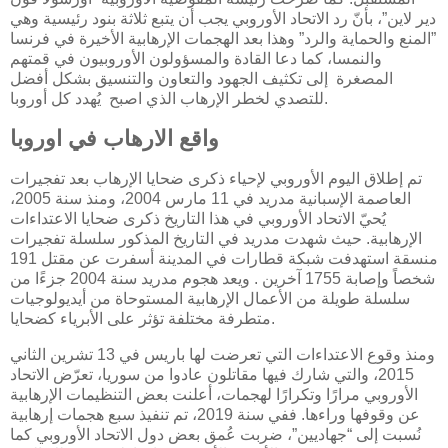
دير لاين”، بأنّ رد الاتحاد الأوروبي يجب أن يتبع ثلاثة بنود رئيسية وهي
”المنع والحماية والرد” وهذا بعد الهجمات الإرهابية الأخيرة في فرنسا
والنمسا، كما دعا القادة والمسؤولون الأوروبيون في قمتهم
المصغرة إلى تكثيف الجهود والتعاون والتنسيق بشكل أفضل
للتصدي لخطر الإرهاب الذي اصبح يُهدد كل أوروبا.
واقع الارهاب في اوروبا
تم إطلاق اليوم الأوروبي لإحياء ذكرى ضحايا الإرهاب بعد تفجيرات
العاصمة الإسبانية مدريد في 11 مارس 2004، ومنذ سنة 2005،
يُحيّ الاتحاد الأوروبي في هذا التاريخ ذكرى ضحايا الاعتداءات
الإرهابية. حيث شهدت مدريد في التاريخ المذكور سلسلة تفجيرات
منسقة استهدفت شبكة قطارات في المدينة أسفرت عن مقتل 191
شخصاً وإصابة 1755 آخرين . ويعد هجوم مدريد سنة 2004 جزءًا من
سلسلة طويلة من الأعمال الإرهابية المستوحاة من أيديولوجيات
متطرفة مختلفة تؤثر على الأبرياء كضحايا.
ومنذ وقوع الاعتداءات التي تعرضت لها باريس في 13 تشرين الثاني
2015، والتي شارك فيها مقاتلون عادوا من سوريا، تعرّض الاتحاد
الأوروبي مرارًا وتكرارًا لهجمات، أعلنت بعض التنظيمات الإرهابية
عن وقوفها وراءها. ففي سنة 2019، تم تنفيذ سبع هجمات إرهابية
نُسبت إلى “جهاديين”، ضربت عُمق بعض دول الاتحاد الأوروبي كما