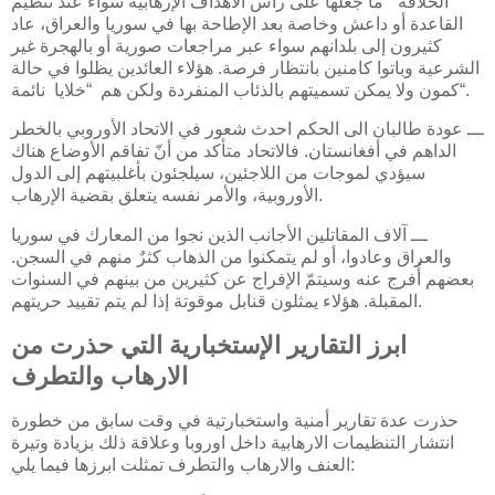
الخلافة” ما جعلها على رأس الأهداف الإرهابية سواء عند تنظيم
القاعدة أو داعش وخاصة بعد الإطاحة بها في سوريا والعراق، عاد
كثيرون إلى بلدانهم سواء عبر مراجعات صورية أو بالهجرة غير
الشرعية وباتوا كامنين بانتظار فرصة. هؤلاء العائدين يظلوا في حالة
كمون ولا يمكن تسميتهم بالذئاب المنفردة ولكن هم “خلايا نائمة“.
ـــ عودة طالبان الى الحكم احدث شعور في الاتحاد الأوروبي بالخطر
الداهم في أفغانستان. فالاتحاد متأكد من أنّ تفاقم الأوضاع هناك
سيؤدي لموجات من اللاجئين، سيلجئون بأغلبيتهم إلى الدول
الأوروبية، والأمر نفسه يتعلق بقضية الإرهاب.
ـــ آلاف المقاتلين الأجانب الذين نجوا من المعارك في سوريا
والعراق وعادوا، أو لم يتمكنوا من الذهاب كثرٌ منهم في السجن.
بعضهم أُفرج عنه وسيتمّ الإفراج عن كثيرين من بينهم في السنوات
المقبلة. هؤلاء يمثلون قنابل موقوتة إذا لم يتم تقييد حريتهم.
ابرز التقارير الإستخبارية التي حذرت من
الارهاب والتطرف
حذرت عدة تقارير أمنية واستخبارتية في وقت سابق من خطورة
انتشار التنظيمات الارهابية داخل اوروبا وعلاقة ذلك بزيادة وتيرة
العنف والارهاب والتطرف تمثلت ابرزها فيما يلي: