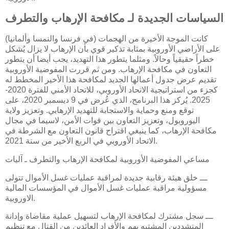
السياسات الجديدة لـ مكافحة الإرهاب والتطرف
كانت الموجة الأخيرة من الهجمات (في فرنسا والنمسا وألمانيا)
على الأراضي الأوروبية بمثابة تذكير قوي بأن الإرهاب لا يزال يُشكل
خطراً حقيقياً وحالاً. ومثلما يتطور هذا التهديد، يجب أيضا أن يتطور
التعاون في مكافحة الإرهاب. ومن ثم قررت المفوضية الأوروبية
تقديم عرض جدول أعمالها الجديد لمكافحة هذا الأخير المخطط له
كجزء من استراتيجية الاتحاد الأوروبي، للاتحاد الأمني للفترة 2020-
2025. يُركز هذا البرنامج، الذي عُرض في 9 ديسمبر 2020، على
توقع ومنع وحماية والاستجابة للتهديد الإرهابي. وتعزيز ولاية
اليوروبول، وتعزيز التعاون بين قوات الأمن، لاسيما في مجال
مكافحة الإرهاب، كما ينبغي اقتراح قانون التعاون مع الشرطة في
الاتحاد الأوروبي في الربع الأخير من سنة 2021.
مساعي المفوضية الأوروبية لمكافحة الإرهاب والتطرف ـ آليات
ـــ خلق هيئة رقابية جديدة لمراقبة عمليات غسل الأموال تتولى
مسؤولية مراقبة عمليات غسل الأموال في المؤسسات المالية
الاوروبية.
ـــ سجل مشترك لمكافحة الإرهاب لتسهيل عملية مقاضاة وإدانة
المتشددين المشتبه بهم والأفراد العائدين من القتال مع تنظيم