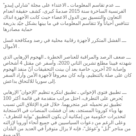
ـــ عدم تقاسم المعلومات ـ الاعتداء على مجلة “شارلي إيبدو”
الفرنسية الساخرة سنة 2015 صدمةً كبرى، كشف حقيقة انعدام
التعاون والتنسيق بين الدول الاعضاء حيث كانت الأجهزة انذاك
تتنافس أحياناً ولا تتقاسم المعلومات في ما بينها بشكل جيّد بذريعة
حماية مصادرها
ـــ الفشل المتكرر لأجهزة رقابية محلية في رصد ومكافحة غسل
الأموال .
ـــ ضعف الرصد والمراقبة للعناصر الخطرة ـ الهجوم الإرهابي الذي
شهدته فيينا مطلع تشرين الثاني 2020، وأسفر عن مقتل 4 أشخاص
وإصابة 20 آخرين، خاصة بعد أن بينت التحقيقات أنّ منفذ الهجوم
كان على صلة بالتنظيم، وأنه كان معروفاً لأجهزة الأمن وأراد السفر
إلى سوريا للالتحاق بداعش.
ـــ تطبيق فتوى الإخواني ـ تطبيق ابتكره تنظيم “الإخوان” الإرهابي
يُحرض على التطرف، احتل مراتب متقدمة في قائمة أكثر 100
تطبيق تم تحميله عبر متجريهما. خلال فترة الإغلاق التي تسبب
بها وباء كورونا المستجد، بعد أن فشلت المنصات في الاستجابة
لتحذيرات حكومية من إمكانية أن يكون التطبيق “بوابة للتطرف”.
وعلى الرغم من دعوات السياسيين في جميع أنحاء أوروبا لإزالته
من متاجر “أبل” و”غوغل“، فإنه لا يزال متوفراً في العديد من البلدان
الاوروبية.