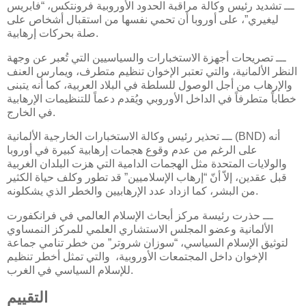
ـــ تشديد رئيس وكالة مراقبة الحدود الأوروبية فرونتكس، “فابريس
ليغيري”، على أوروبا أن تحمي نفسها من استقبال أشخاص على
صلة بحركات إرهابية.
ـــ تصريحات أجهزة الاستخبارات والسياسيين التي تُعبر عن وجهة
النظر الألمانية، والتي تعتبر الإخوان تنظيم متطرف، ويمارس العنف
والإرهاب من أجل الوصول للسلطة في البلاد العربية، كما أنه يتبنى
خطاباً متطرفاً في الداخل الأوروبي ويُقدم دعماً للتنظيمات الإرهابية
في الخارج.
ـــ تحذير رئيس وكالة الاستخبارات الخارجية الألمانية (BND) أنه
على الرغم من عدم وقوع هجمات إرهابية كبيرة في أوروبا
والولايات المتحدة مثل الهجمات الدامية التي هزت البلدان الغربية
قبل عقدين، إلاّ أنّ “إرهاب الإسلاميين” قد تطور وكلف حياة الكثير
من البشر، كما ازداد عدد الإرهابيين والخطر الذي يشكلونه.
ـــ حذرت رئيسة مركز أبحاث الإسلام العالمي في فرانكفورت
الألمانية وعضو المجلس الاستشاري العلمي للمركز النمساوي
لتوثيق الإسلام السياسي، “سوزان شروتر” من خطر تنامي جماعة
الإخوان داخل المجتمعات الأوروبية، والتي تمثل أخطر تنظيم
للإسلام السياسي في الغرب.
التقييم