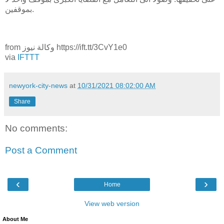
بموقفين.
from وكالة نيوز https://ift.tt/3CvY1e0
via
IFTTT
newyork-city-news
at
10/31/2021 08:02:00 AM
Share
No comments:
Post a Comment
‹
›
Home
View web version
About Me