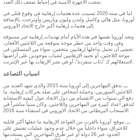
نجحت الأجهزة الأمنية في إحباط ضعف ذلك العدد.
اما في سنة 2020 تسببت عدة هجمات إرهابية في وقوع قتلى في
أوروبا، مثل هالي وكاسل ولندن وليون وباريس وأوترخت، بالإضافة
إلى هجمات إرهابية أكبر خارج الاتحاد الأوروبي.
وتجد أوروبا نفسها في هذه الأيام أمام تهديدات إرهابية غير مسبوقة
وفي وقت واحد من خطر موجة متوقعة من اللاجئين الأفغان.
تخشى أن تحمل بداخلها إرهابيين متخفين، سواء من المتسللين في
موجة اللاجئين، أو تجنيد الإرهابيين لشباب موجودين على أراضيها
لاستغلالهم كـ “ذئاب منفردة”، أو في نشر الإرهاب بها عبر الإنترنت.
اسباب التصاعد
ـــ تدفق المهاجرين إلى أوروبا سنة 2015 والذي شهد العديد من
اللاجئين السوريين، وحماية أشخاص على صلة بحركات إرهابية. ما
دفع الى سنوات من الانقسام بين دول الاتحاد حول كيفية الاستجابة
لتدفق أعداد كبيرة من المهاجرين واللاجئين. وكان سبباً مباشراً في
الانسحاب البريطاني من الاتحاد الاوروبي في استفتاء سنة 2016.
ـــ موقع أوروبا بالقرب من القواعد الإرهابية ما جعلها أكثر قابلية
للاختراق، سواء داخلياً من خلال عدم وجود عمليات تفتيش على
الحدود عبر 26 دولة أو عبر طُرق المهاجرين التي يستخدمها