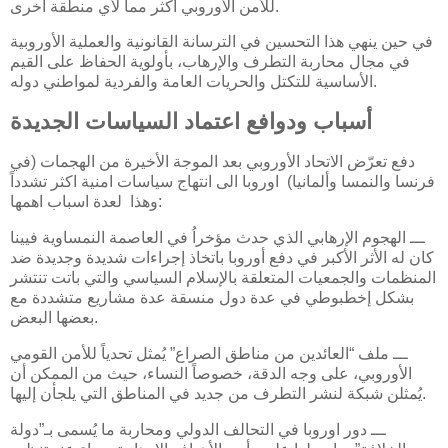
للأمن الأوروبي أكثر مما لأي منطقة أخرى.
في حين ينهي هذا التحسين في الترسانة القانونية والعملية الأوروبية
في مجال محاربة التطرف والإرهاب، بأولوية الحفاظ على القيم
الأساسية للتكتل والحريات العامة والفردية لمواطني دوله.
أسباب ودوافع اعتماد السياسات الجديدة
دفع تعرّض الاتحاد الأوروبي بعد الموجة الأخيرة من الهجمات (في
فرنسا والنمسا وألمانيا) اوروبا الى انتهاج سياسات امنية اكثر تشدداً
وهذا لعدة اسباب اهمها:
ـــ الهجوم الإرهابي الذي حدث مؤخراُ في العاصمة النمساوية فيينا
كان له الأثر الأكبر في دفع أوروبا باتخاذ إجراءات شديدة وجديدة ضد
المنظمات والجمعيات المتعلقة بالإسلام السياسي والتي باتت تنتشر
بشكل إخطبوطي في عدة دول منسقة عدة مشاريع متشددة مع
بعضها البعض.
ـــ ملف “العائدين من مناطق الصراع” يُمثل تحدياً للأمن القومي
الأوروبي، على وجه الدقة، خصوصاً النساء، حيث من الممكن أن
يُمثلن شبكة لنشر التطرف من جديد في المناطق التي يلجأن إليها.
ـــ دور اوروبا في التحالف الدولي ومحاربة ما يُسمى بـ”دولة