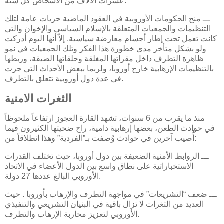
عشرات الآلاف من الأشخاص كل سنة.
ـــ منح الحكومات الأوروبية في العقود الماضية حريات عامة لتلك
التنظيمات والجمعيات المتعلقة بالإسلام السياسي والإخوان والتي
كانت تعمل تحت إطار أجسام معارضة سياسية. إلاّ أنها اليوم أدركت
ولو بشكل متأخر مدى خطورة هذا الفكر وتلك الجمعيات في نمو
ظاهرة التطرف داخل مقراتها المغلقة وحلقاتها الضيقة، وربطها
بالتنظيمات الإرهابية خارج أوروبا، ولربما ببعض الأحداث التي جرت
في عدة دول أوروبية تتعلق بالتطرف.
الثغرات الامنية
منذ ما يقرب من 6 سنوات، تشهد القارة العجوز ارتفاعاً ملحوظاً
في حوادث الطعن، بعضها إرهابية دامية، راح ضحيتها الكثيرون فيما
أُصيب آخرين في حوادث وُصفت بـ”الفردية” وهذا انطلاقاً من:
ـــ الروابط الأمنية الضعيفة بين دول أوروبا، حيث تختلف القدرات
الاستخباراتية على نطاق واسع بين الدول الأعضاء في الاتحاد
الأوروبي البالغ عددها 27 دولة.
ـــ ضعف “التشريعات” في مواجهة التطرف والإرهاب بأوروبا . حيث
العديد من الثغرات لا تزال باقية في البنيان التشريعي والتنفيذي
الأوروبي لتعزيز محاربة الإرهاب والتطرف.