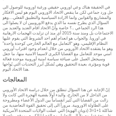
في الحقيقة هناك وعي اوروبي حقيقي ورغبة اوروبية للوصول الى
حل ورد جماعي لكن ما ينقص الاتحاد الاوروبي اليوم هو ليس الافكار
والمشاريع والقوانين وانما الارادة السياسية والتطبيق الفعلي…وهو
السؤال الذي يطرح نفسه ما الذي يدفع الاوروبيين ان لا يصلوا الى
هذا الرد الجماعي ..؟ خاصة وأنّ الاتحاد اقام العديد والعديد من
الاجتماعات بل ومنذ سنة 2015 أي منذ ان تزايدت الهجمات الارهابية
في اوروبا. والجواب هو انعدام أهم احد الشروط التي يقوم عليها
النظام الإقليمي، وهو “التعامل مع العالم الخارجي كوحدة واحدة”
وهو ما يفتقده الاتحاد الأوروبي من خلال انعدام وجود اقتراب أوروبي
امني موحد للتعامل مع القضايا الكبرى لاسيما الامنية منها، ما جعل
وسيجعل العمل على صياغة سياسة امنية أوروبية موحدة فعالة
قوية ومؤثرة، بعيدة التحقيق وهي تُشكل أبرز التحديات التي يُواجها
هذا الاتحاد اليوم.
المعالجات
إنّ الإجابة عن هذا السؤال تنطلق من خلال دراسة الاتحاد الأوروبي
من الداخل لا من الخارج، والبدء أولاً بقضية الهجرة التي كانت ولا
زالت من القضايا التي تُثير انقساماً بين الدول الأعضاء ومطروحة
على الطاولة الاوروبية. مروراً الى إلى تحقيق القوة التعاضدية من
شاكلة 1+1=3 (ذوبان الهوية) التي عملت الولايات المتحدة الأمريكية
على تحقيقها. وصولاً الى التعامل مع القضايا الكبرى بموقف واحد لا