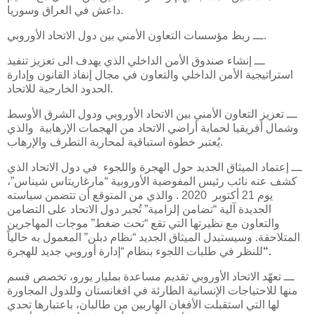
داعش في العراق وسوريا.
ـــ ربط مؤسسات التعاون الأمني بين دول الاتحاد الأوروبي.
ـــ إنشاء صندوق الأمن الداخلي الذي يهدف الى تعزيز تنفيذ
استراتيجية الأمن الداخلي والتعاون في مجال إنفاذ القانون وإدارة
الحدود الخارجية للاتحاد.
ـــ تعزيز التعاون الأمني بين الاتحاد الأوروبي ودول الشرق الأوسط
وشمال أفريقيا لحماية أراضي الاتحاد من الهجمات الإرهابية والذي
يُعتبر خطوة استباقية لمحاربة التطرف والإرهاب.
ـــ إعتماد الميثاق الجديد حول الهجرة واللجوء في دول الاتحاد الذي
كشف عنه نائب رئيس المفوضية الأوروبية “مارغاريتاس شيناس”،
يوم 21 أكتوبر 2020 . والذي من المتوقع أن تتضمن سياسته
الجديدة آلية “تضامن إلزامية” تُجبر دول الاتحاد على التضامن
والتعاون مع نظيرتها التي تقع “تحت ضغط” موجات المهاجرين
المتلاحقة. وسيستبدل الميثاق الجديد “نظام دبلن” المعمول به حالياً
.
“
للنظر في طلبات اللجوء بنظام “إدارة أوروبي جديد للهجرة
ـــ تعهّد الاتحاد الأوروبي تقديم مساعدة بمليار يورو، تخصص قسم
منها للاحتياجات الإنسانية الطارئة في افغانستان وللدول المجاورة
لها التي استقبلت الأفغان الهاربين من طالبان، باعتبارها تحدي