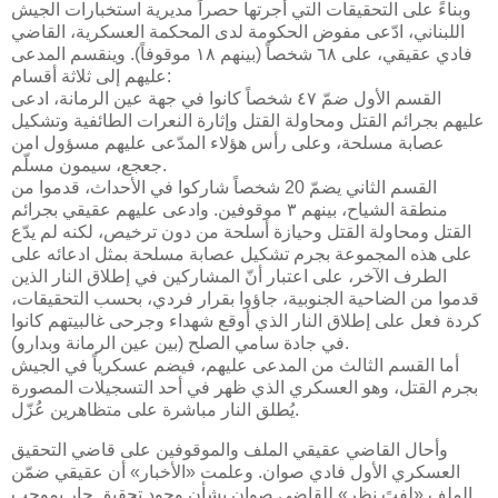
وبناءً على التحقيقات التي أجرتها حصراً مديرية استخبارات الجيش
اللبناني، ادّعى مفوض الحكومة لدى المحكمة العسكرية، القاضي
فادي عقيقي، على ٦٨ شخصاً (بينهم ١٨ موقوفاً). وينقسم المدعى
عليهم إلى ثلاثة أقسام:
القسم الأول ضمّ ٤٧ شخصاً كانوا في جهة عين الرمانة، ادعى
عليهم بجرائم القتل ومحاولة القتل وإثارة النعرات الطائفية وتشكيل
عصابة مسلحة، وعلى رأس هؤلاء المدّعى عليهم مسؤول امن
جعجع، سيمون مسلّم.
القسم الثاني يضمّ 20 شخصاً شاركوا في الأحداث، قدموا من
منطقة الشياح، بينهم ٣ موقوفين. وادعى عليهم عقيقي بجرائم
القتل ومحاولة القتل وحيازة أسلحة من دون ترخيص، لكنه لم يدّع
على هذه المجموعة بجرم تشكيل عصابة مسلحة بمثل ادعائه على
الطرف الآخر، على اعتبار أنّ المشاركين في إطلاق النار الذين
قدموا من الضاحية الجنوبية، جاؤوا بقرار فردي، بحسب التحقيقات،
كردة فعل على إطلاق النار الذي أوقع شهداء وجرحى غالبيتهم كانوا
في جادة سامي الصلح (بين عين الرمانة وبدارو).
أما القسم الثالث من المدعى عليهم، فيضم عسكرياً في الجيش
بجرم القتل، وهو العسكري الذي ظهر في أحد التسجيلات المصورة
يُطلق النار مباشرة على متظاهرين عُزّل.
وأحال القاضي عقيقي الملف والموقوفين على قاضي التحقيق
العسكري الأول فادي صوان. وعلمت «الأخبار» أن عقيقي ضمّن
الملف «لفتَ نظر» للقاضي صوان بشأن وجود تحقيق جارٍ بموجب