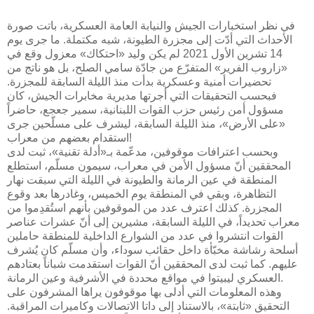
في نظر استخبارات الجيش والنيابة العامة العسكرية، باتت صورة
الأحداث التي أدّت إلى مجزرة الطيونة، شبه مكتملة. ما جرى يوم
14 تشرين الأول 2021 لم يكن وليد «احتكاك» معزول وقع في
«زاروب الفرير» المتفرّع من جادّة سامي الصلح، بل هو ناتج من
تحضيرات أمنية وعسكرية بدأت منذ الليلة السابقة للمجزرة.
فبحسب التحقيقات التي أجرتها مديرية مخابرات الجيش، كان
مسؤول أمن رئيس حزب القوات اللبنانية، سمير جعجع، حاضراً
«على الأرض»، منذ الليلة السابقة، ليشرف على مسلّحين جرى
استقدام بعضهم من معراب!
وبحسب اعترافات موقوفين، مدعّمة بـ«أدلة تقنية»، ثبت لدى
المحققين أنّ مسؤول الأمن في معراب، سيمون مسلّم، استطلع
المنطقة في عين الرمانة والطيونة في الليلة التي سبقت نهار
التظاهرة، وبقي في المنطقة يوم الخميس، وغادرها بعد وقوع
المجزرة. كذلك اعترف عدد من الموقوفين بأنهم استُقدِموا من
معراب تحديداً، في الليلة السابقة، مشيرين إلى أنّ عشرات عناصر
القوات انتشروا في عدد من الشوارع الداخلية للمنطقة حاملين
أسلحة رشاشة مخبّأة داخل حقائب سوداء، وأن مسلّم كان يُشرف
عليهم. كما ثبت لدى المحققين أنّ القوات استقدمت شباناً بعتادهم
العسكري ليبيتوا في مواقع محددة في الأشرفية وعين الرمانة.
وهذه المعلومات التي أدلى بها موقوفون يراها المشرفون على
التحقيق «ثابتة»، بالاستناد إلى داتا الاتصالات وكاميرات المراقبة.