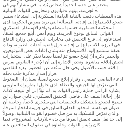
محضر على حدة، لتحديد أشخاص يُشتبه في مشاركتهم في
الجريمة، بينهم «قياديون ومحازبون للقوات اللبنانية».
هذه المعطيات دفعت بالنيابة العامة العسكرية إلى استدعاء سمير
جعجع للاستماع إلى إفادته. المسألة التي يريد مفوض الحكومة لدى
المحكمة العسكرية حسمها متصلة بدوافع الاستنفار العسكري
القواتي السابق لوقوع الجريمة. ويوم أمس، أُبلغ جعجع، لصقاً،
استدعاؤه إلى فرع التحقيق في مخابرات الجيش في وزارة الدفاع
في اليرزة، للاستماع إلى إفادته حول قضية أحداث الطيونة، وذلك
بصفة مستمع إليه، للاستيضاح منه بشأن إفادات بعض الموقوفين.
والجدير ذكره أنّ إبلاغ جعجع تمّ لصقاً بعدما تعذّر على استخبارات
الجيش إبلاغه مباشرة. وتجدر الإشارة إلى أن الإجراء القانوني يفرض
إبلاغه حسب الأصول وفي حال تمنّعه عن الحضور، يعود للقاضي
قرار إصدار مذكرة جلب بحقّه.
ادعاء القاضي عقيقي ، وقرار إبلاغ جعجع لصقاً، يعنيان أن الضغوط
التي تعرّض لها الجيش، والغطاء الذي حاول البطريرك الماروني
بشارة الراعي حماية رئيس القوات به، لم تؤدِّ إلى أي نتيجة. كذلك
فإن إحالة الملف على قاضي التحقيق العسكري، فادي صوان، لن
تسمح لجعجع بالتشكيك بالتحقيقات التي ستُجرى لاحقاً، وخاصة أن
صوان هو نفسه المحقق العدلي السابق في جريمة انفجار المرفأ،
والذي تعرّض للتشكيك به من قبل خصوم القوات اللبنانية، وصولاً
إلى حد نقل ملف تحقيق المرفأ من يده «للارتياب المشروع»، فيما
كان رئيس القوات وحلفاؤه في صفوف المدافعين عنه.