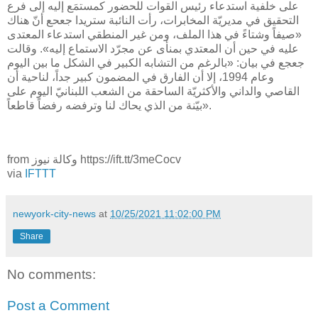
على خلفية استدعاء رئيس القوات للحضور كمستمَع إليه إلى فرع
التحقيق في مديريّة المخابرات، رأت النائبة ستريدا جعحع أنّ هناك
«صيفاً وشتاءً في هذا الملف، ومن غير المنطقي استدعاء المعتدى
عليه في حين أن المعتدي بمنأى عن مجرّد الاستماع إليه». وقالت
جعجع في بيان: «بالرغم من التشابه الكبير في الشكل ما بين اليوم
وعام 1994، إلا أن الفارق في المضمون كبير جداً، لناحية أن
القاصي والداني والأكثريّة الساحقة من الشعب اللبنانيّ اليوم على
بيّنة من الذي يحاك لنا وترفضه رفضاً قاطعاً».
from وكالة نيوز https://ift.tt/3meCocv
via
IFTTT
newyork-city-news
at
10/25/2021 11:02:00 PM
Share
No comments:
Post a Comment