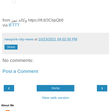
from وكالة نيوز https://ift.tt/3CbpQb8
via
IFTTT
newyork-city-news
at
10/23/2021 04:02:00 PM
Share
No comments:
Post a Comment
‹
›
Home
View web version
About Me