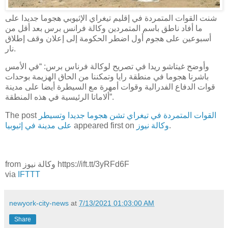
شنت القوات المتمردة في إقليم تيغراي الإثيوبي هجوما جديدا على
ما أفاد ناطق باسم المتمردين وكالة فرانس برس بعد أقل من
أسبوعين على هجوم أول اضطر الحكومة إلى إعلان وقف إطلاق
نار.
وأوضح غيتاشو ريدا في تصريح لوكالة فرناس برس: “في الأمس
باشرنا هجوما في منطقة رايا وتمكننا من الحاق الهزيمة بوحدات
قوات الدفاع الفدرالية وقوات أمهرة مع السيطرة أيضا على مدينة
ألاماتا الرئيسية في هذه المنطقة”.
القوات المتمردة في تيغراي تشن هجوما جديدا وتسيطر
The post
.
وكالة نيوز
appeared first on
على مدينة في إثيوبيا
from وكالة نيوز https://ift.tt/3yRFd6F
via
IFTTT
newyork-city-news
at
7/13/2021 01:03:00 AM
Share