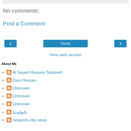
No comments:
Post a Comment
‹
›
Home
View web version
About Me
Al Sayed Hussein Salameh
Dani Hassan
Unknown
Unknown
Unknown
تكنولوجيا
newyork-city-news