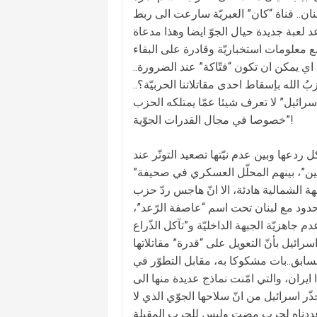
نان.. قناة “كان” العبريّة سارعت الى ربط
لعبة جديدة حيال الجوّ ايضا وهذا مدعاة
 معلومات استخباريّة وقادرة على البقاء
 اي يمكن ان تكون “فتّاكة” عند الضرورة..
 الله بإسقاط احدى مقاتلاتنا الحربيّة؟..
سرائيل” لا تعرف شيئا عمّا يمتلكه الحزب
خصوصا في مجال القدرات الجوّية”!
دعها وبين عدم نيّتها تصعيد التوتّر عند
ين”، بينهم المحلّل العسكري في صحيفة”
 الشمالية هادئة، الا انّ هاجس ردّ حزب
حدود مع لبنان تحت اسم “عاصفة الرّعد”،
اهزيّة الجبهة الداخليّة و”تآكل الذّراع
رائيل بأنّ التعويل على “قدرة” مقاتلاتها
ابق..بات مشكوكا به، مقابل التطوّر في
 ايران، والتي امّنت نماذج عديدة منها الى
ر اسرائيل من انّ سلاحها الجوّي الذي لا