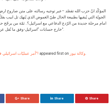
المؤكّد انّ حزب الله تقصّد –عبر توجيه رسالته على متن صاروخ ارض-
الجويّة التي يُبقيها بطبيعة الحال طيّ الغموض الذي يُنهك تل ابيب بفك
امام مرحلة جديدة من الرّدع الدفاعي مع اسرائيل؟.. ثمّة من يرجّح حدث
خارج حسابات “اسرائيل-وفق ما نُقل عن مصدر في “الصحيفة العسكرية البلغارية”.
.
وكالة نيوز
appeared first on
أمر عمليّات اسرائيلي في لبنان.. “مفاجأة جوّية للحزب”!
Share
Share
Share