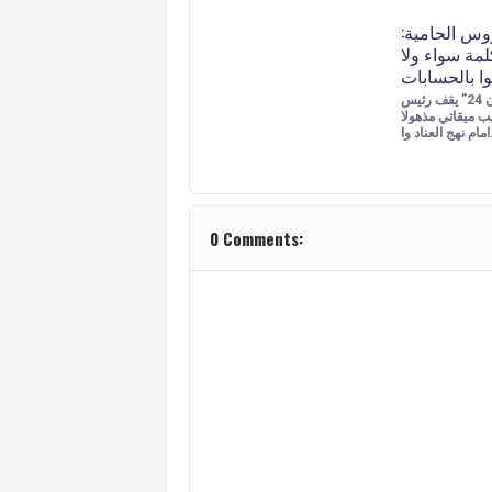
وس الحامية:
لمة سواء ولا
خاص “لبنان 24” يقف رئيس
ب ميقاتي مذهولا
د وا…
0 Comments: