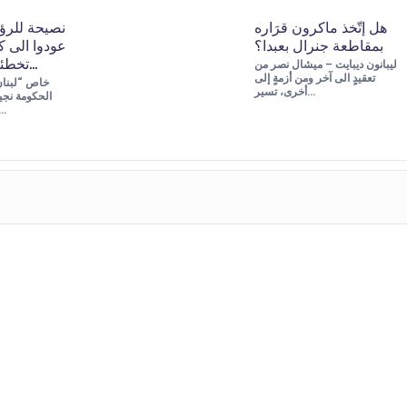
هل إتّخذ ماكرون قرَاره
نصيحة للرؤ
بمقاطعة جنرال بعبدا؟
عودوا الى ك
تخطئوا بالحسابات…
ليبانون ديبايت – ميشال نصر من
تعقيدٍ الى آخر ومن أزمةٍ إلى
أخرى، تسير…
الحكومة نجي
امام نهج العنا