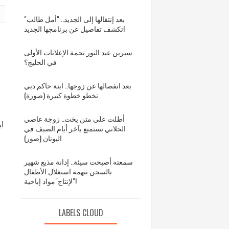
بعد إنتقالها إلى الجديد.. "أمل طالب"
تكشف تفاصيل عن برنامجها الجديد!
سيرين عبد النور نجمة الإعلانات الأولى
في الخليج؟
بعد انفصالها عن زوجها.. ابنة حاكم دبي
تخطو خطوة كبيرة (صورة)
أطلت على متن يخت.. زوجة عاصي
اي
الحلاني تستمتع بآخر أيام الصيف في
اليونان (صور)
سمعته أصبحت سيئة.. إدانة مذيع شهير
بالسجن بتهمة استغلال الأطفال
لإنتاج"مواد إباحية"!
LABELS CLOUD