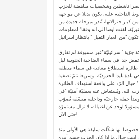
لت حصرا ناشطين وشخصيات مناهضة للحزب
وط الداخلية عليه، تكون بديلا عن مواجهة
 كبار جنرالاتها، تُنذر بمرحلة جديدة من
ريّة، لفتت ايضا الى انه وفقا” لمعلومات
جوّية “اسرائيليّة”غير مسبوقة لم تفارق
فض جدا في سماء ​الضاحية الجنوبية​ ليل
ط ​طائرة​ استطلاع معادية في سماء منطقة
ة ​بليدا​ الحدوديّة.. وسريعا تتمّ تصفية
ية” حيال الرّد على واقعة استهداف الطائرة
 الله، ويُستعاض عنه بعمليّة أمنيّة “في
دأ حملة خارجيّة وداخلية منسّقة تُصوّب
سؤولا اوحد عن اغتياله، لا تزال مستمرّة
حتى الآن!
خصوصا انها شكّلت سابقة هي الأولى منذ
لى مصراعيها في تل ابيب حيال ما اذا كان الحزب حسم أمره