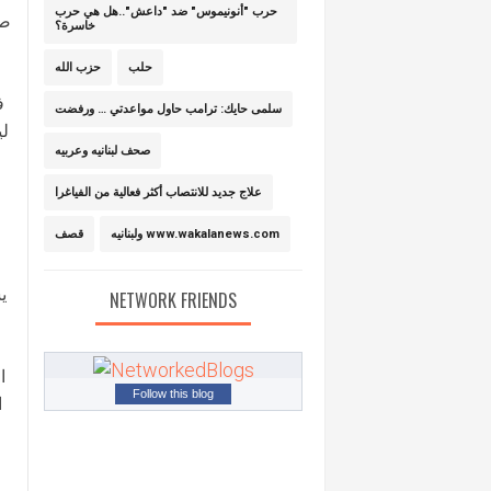
حرب "أنونيموس" ضد "داعش"..هل هي حرب
صو
خاسرة؟
حلب
حزب الله
ف
سلمى حايك: ترامب حاول مواعدتي … ورفضت
لي
صحف لبنانيه وعربيه
علاج جديد للانتصاب أكثر فعالية من الفياغرا
ولبنانيه www.wakalanews.com
قصف
ي
NETWORK FRIENDS
ا
Follow this blog
ا