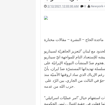
2/12/2021 12:03:00 AM
0
Newyork-
 علّقت هيفا وهبي على تفجير "البيجر"؟
 الممثل يورغو شلهوب تنتشر تعرفوا إليها
لقناة التي تعمل فيها هذا ما قالته (صورة)
ات "أميركا غوت تالنت" فمن هي؟ (صورة)
ماجدة الحاج – النشرة – مقالات مختارة
لان يدخلان القفص الذهبي في روما (صور)
سعيدي وزوجها وسام بريدي: أحبك (فيديو)
ود مع ​لبنان​ “لتعزيز الجاهزيّة لسيناريو
للبنانيّ بالهجرة إلى كندا؟.. إليكم ما كشفه
شه للإستعداد التام للمواجهة ايّ سيناريو
جوم ضدّ المنشآت النوويّة الإيرانيّة على
سلة تهديداتها المستمرّة ضدّ ​ايران​، بأنّ
غم الإرباك الذي ساد اروقتها الأمنيّة منذ
ّ في الثالث من الجاري، بين الرّد على ​
حزب الله​ من عدمه..
ات استفهام حيال “امر عمليّات اسرائيلي”
ا كما فعلت في حقبة اغتيال رئيس ​الحكومة​