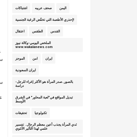
اليمن
صحف عربيه
اشتباكات
ل
إحذري الأطعمة التي تخفّض الرغبة الجنسية!
القدس
الطقس
اعتقال
الملخص اليومي-وكالة نيوز
www.wakalanews.com
ع
سم
ايران
امن
الموجز
ايران السعودية
سل
بالصور..صدر المرأة هو الأكثر إغراء للرجل-
دراسة
عق
تبديل المواقع في"لعبة المحاور" في الشرق
الأوسط
تكنولوجيا
تحقيقات
ثدي المرأة يجذب أعين معظم الرجال.. تفسير
علمي لهذا التأثير الأنثوي