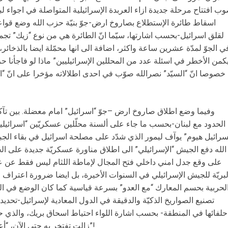
ب افتتاح مرحلة جديدة ازاء العربدة الإسرائيلية المتواصلة في اجواء لب
اسقاط طائرة الإستطلاع بصاروخ ارض-جوّ بنيّة حزب الله وضع قواعد 
لقلق اسرائيل-بحسب اشارتها، سيّما انّ الطائرة هي من نوع “زيك” تجمع
ي الجوّ لمدّة عشرين ساعة واكثر، اضافة الى انها محمّلة ايضا بالذخائر،
كمن الأخطر في اسئلة عدد من المحللين الإسرائيليين” ماذا لو فاجأنا حزبُ
خصوصا انّ “السيّد” ​نصرالله​ صوّب في احدى اطلالاته مؤخرا على انّ “ا
وفيما وضع اطلاق صاروخ ارض –جوّ “اسرائيل” امام معضلة. بين تآكل ر
الحدود مع لبنان-بحسب ما جاء على ألسنة محلّلين عسكريّين “اسرائيلي
سرائيل هيوم” يوآف ليمور الذي شدّد على مصلحة اسرائيل في بقاء الجبهة
الله دفع الجيش “الإسرائيلي” الى اطلاق مناورة عسكريّة جديدة على ال
على وقع جدل امني داخلي فتح المجال لإماطة اللثام ليس فقط عن عدم ج
لبريّة للجيش الإسرائيلي في السنوات الأخيرة، بل ايضا ضرورة اعتراف اس
لحربية بحسم المعارك “مع العدو” بسرعة قياسية كما كان الوضع في الس
تصنيع ​الصواريخ​ الذكيّة والدقيقة في الدول المعادية لإسرائيل-تحديدا
حلفائها في المنطقة- بحسب اشارة ​اللواء​ احتياط اسحاق بريك، والذي حذّ
زالت تفتخر به حتى الآن، “أعددناه لحرب مضت وليس للحرب المقبلة”!