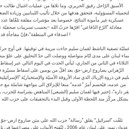
الأسبق الرّاحل ​رفيق الحريري​، وما تلاها من عمليات اغتيال طا
تحميله المسؤولية، فتحقق هدفها من خلال تأليب اللبنانيين وزيادة الضغ
عسكرية غير مأمونة النتائج، خصوصا بعد مؤشرات مقلقة تلقّاها عدد من
معادلة “الرّع الدّفاعي” اقرّها حزبُ الله –بحسب تسريبات صحفيّة عب
اصدقاء في المنطقة”،فإنّ مفاجأة قد تكون “من العيار الثقيل ” بانتظار اسرائيل !
مليّة تصفية الناشط لقمان سليم جاءت مريبة في توقيتها.. في أوج حركة 
اء لبنان على مدى ايّام متواصلة ووصلت الى حدّ التحليق على علوّ منخ
الثلاثاء في الثاني من الجاري، ليأتي الحدث في اليوم التالي عبر إسقا
الزّهراني بصاروخ ارض-جوّ، بعد اقلّ من يومين على اسقاط مسيّرة في بلد
يم في ذروة الإرباك الذي ساد الأروقة الأمنيّة والإستخباريّة “الإسرائيل
من عدمه، فيُحسم أمرُ “عدمه” منعا للإنزلاق الى مواجهة شاملة مع حزب
ر داره”، إختير فيها لقمان سليم (الشيعي) المناهض بشراسة للحزب، وتب
بشكل مركّز منذ اللحظة الأولى وقبل البدء ب​التحقيقات​ على حزب الله م
تلقّت “اسرائيل” بقلق “رسالة” حزب الله على متن صاروخ ارض-جوّ 
عدوان تموز على لبنان عام 2006 ، لتُفتح الأبواب ع