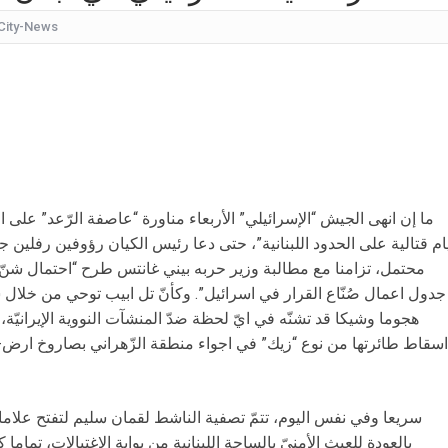
City-News
كيف
شقراء جميلة تشبه الأوروبيات.. صورة لابنة
قرار مُفاجئ.. إعلامية شهيرة تُعلن إنهاء تعاقدها مع ا
عُثر على جثتها ملقاة أسفل جسر.. وفاة إحدى متسابق
بأجواء مليئة بالحب والرومانسية... ممث
بالقبلات... لحظات رومانسيّة بين ريم ال
ما إن انهى الجيش “الإسرائيلي” الأربعاء مناورة “عاصفة الرّعد” على الحد
بالفيديو هل يُفكّر هذا الفنان ا
ام قتالية على الحدود اللبنانية”، حتى دعا رئيس الكيان رؤوفين رفلين جي
محتمل، تزامنا مع مطالبة وزير حربه ​بيني غانتس​ طرح “احتمال شنّ ه
جدول اعمال صُنّاع القرار في ​اسرائيل​”. وكأنّ ​تل ابيب​ توحي من خلال سل
هجوما وشيكا قد تشنّه في ايّ لحظة ضدّ المنشآت النووية الإيرانيّة، ر
اسقاط طائرتها من نوع “زيك” في اجواء منطقة الزّهراني ب​صاروخ​ ارض-جو
سريعا وفي نفس اليوم، تتمّ تصفية الناشط ​لقمان سليم​ لتفتح علام
بالعودة للعبث الأمنيّ بالساحة اللبنانية من بوابة الإغتيالات، تمام