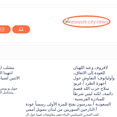
لافروف وعبد اللهيان
مشلب لـ «
للعودة إلى الاتفاق…
انتهينا 
وأوليانوف: التفاوض حول
الاثنين لصيا
أجهزة الطرد / غريو:
سلاح حزب الله قضية
جويل بو يونس-
دائمة… لكنه ليس شرطاً
يستكمل النقاش بجو ايجابي …
للمبادرة الفرنسية-
السعودية / بيدرسون يفتح للمرة الأولى رسمياً عودة
النازحين السوريين من لبنان بتمويل أممي /
كتب المحرر السياسي-البناء تبقى مفاوضات فيينا حول ال…