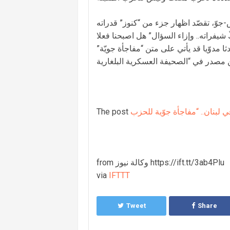
جوّ، تقصّد اظهار جزء من “كنوز” قدراته
ّ شيفراته.. وإزاء السؤال” هل اصبحنا فعلا
ا مدوّيا قد يأتي على متن “مفاجأة جويّة”
The post
from وكالة نيوز https://ift.tt/3ab4Plu
via
IFTTT
Tweet
Share