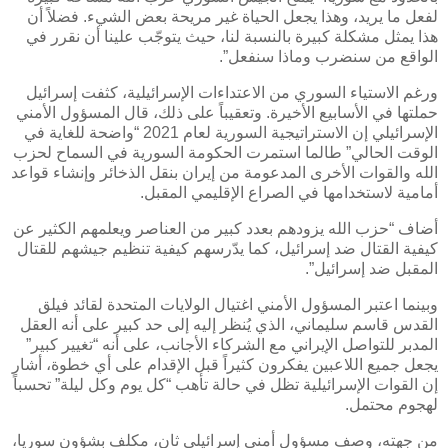
لفعل ما يريد، وهذا يجعل الحياة غير مريحة بعض الشيء. فضلاً أن
هذا يمثل مشكلة كبيرة بالنسبة لنا، حيث يتوجّب علينا أن نقرر في
الواقع من سنضرب وماذا سنفعل”.
ورغم الاستياء السوري من الاعتداءات الإسرائيلية، كثفت إسرائيل
حملتها في الأسابيع الأخيرة. وتعقيباً على ذلك، قال المسؤول الأمني
الإسرائيلي إن الاستراتيجية السورية لعام 2021 “واضحة للغاية في
الوقت الحالي” طالما استمرت الحكومة السورية في السماح لحزب
الله والقوات الأخرى المدعومة من إيران بنقل الذخائر وإنشاء قواعد
أمامية لاستخدامها في الصراع الإقليمي المقبل.
أضاف “حزب الله يزودهم بعدد كبير من العناصر ويعلمهم الكثير عن
كيفية القتال ضد إسرائيل، كما يدّرسهم كيفية تنظيم جيشهم للقتال
المقبل ضد إسرائيل”.
وبينما اعتبر المسؤول الأمني اغتيال الولايات المتحدة لقائد فيلق
القدس قاسم سليماني، الذي يُنظر إليه إلى حد كبير على أنه العقل
المدبر للتواصل الإيراني مع الشركاء الأجانب، على أنه “تغيير كبير”
يجعل جميع اللاعبين يفكرون كثيراً قبل الإقدام على أي خطوة، أشار
إن القوات الإسرائيلية تظل في حالة تأهب “كل يوم وكل ليلة” تحسباً
لهجوم محتمل.
من جهته، وصف مسؤول أمني إسرائيلي ثانٍ، مكلف بشؤون سوريا،