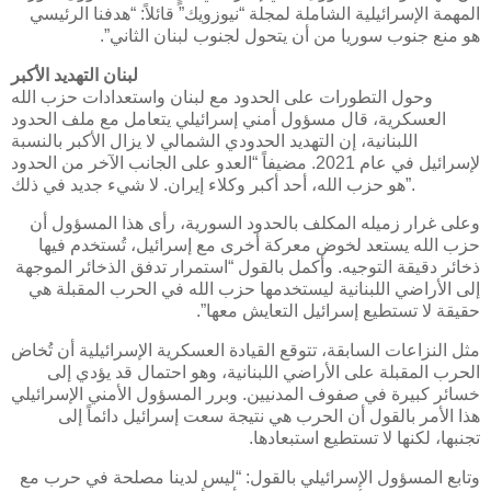
المهمة الإسرائيلية الشاملة لمجلة “نيوزويك” قائلاً: “هدفنا الرئيسي
هو منع جنوب سوريا من أن يتحول لجنوب لبنان الثاني”.
لبنان التهديد الأكبر
وحول التطورات على الحدود مع لبنان واستعدادات حزب الله
العسكرية، قال مسؤول أمني إسرائيلي يتعامل مع ملف الحدود
اللبنانية، إن التهديد الحدودي الشمالي لا يزال الأكبر بالنسبة
لإسرائيل في عام 2021. مضيفاً “العدو على الجانب الآخر من الحدود
هو حزب الله، أحد أكبر وكلاء إيران. لا شيء جديد في ذلك”.
وعلى غرار زميله المكلف بالحدود السورية، رأى هذا المسؤول أن
حزب الله يستعد لخوض معركة أخرى مع إسرائيل، تُستخدم فيها
ذخائر دقيقة التوجيه. وأكمل بالقول “استمرار تدفق الذخائر الموجهة
إلى الأراضي اللبنانية ليستخدمها حزب الله في الحرب المقبلة هي
حقيقة لا تستطيع إسرائيل التعايش معها”.
مثل النزاعات السابقة، تتوقع القيادة العسكرية الإسرائيلية أن تُخاض
الحرب المقبلة على الأراضي اللبنانية، وهو احتمال قد يؤدي إلى
خسائر كبيرة في صفوف المدنيين. وبرر المسؤول الأمني الإسرائيلي
هذا الأمر بالقول أن الحرب هي نتيجة سعت إسرائيل دائماً إلى
تجنبها، لكنها لا تستطيع استبعادها.
وتابع المسؤول الإسرائيلي بالقول: “ليس لدينا مصلحة في حرب مع