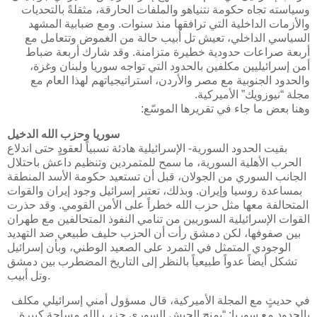
وسياسته تجاه حكومة نتنياهو والملفات الحارقة، مثقلةً بالتحديات
والأزمات الداخلية التي ترافقها منذ سنوات. ومع ضبابية المشهد
السياسي الداخلي، تعيش تل أبيب حالة من الغموض وتتعامل مع
أربعة صراعات حدودية خطيرة متزامنة. وقد شارك أربعة ضباط
أمن إسرائيليين مكلفين بالحدود التي تواجه سوريا ولبنان وغزة،
والحدود الجنوبية مع مصر والأردن، استراتيجياتهم لهذا العام مع
مجلة “نيوزويك” الأميركية.
وهنا بعض ما جاء في تقريرها الموسّع:
سوريا وحزب الله الدخيل
بقيت الحدود السورية- الإسرائيلية هادئة نسبياً لعقودٍ حتى اندلاع
الحرب الأهلية السورية، ما سمح للمتمردين وتنظيم داعش باحتلال
الجانب السوري من الجولان، قبل أن تستعيد حكومة الأسد المنطقة
بمساعدة روسيا وإيران. وبذلك، تعتبر إسرائيل وجود إيران والقوات
المتحالفة معها مثل حزب الله خطراً على الأمن القومي. وقد حذرت
القوات الإسرائيلية السوريين من تنامي النفوذ المتحالفين مع طهران
بين صفوفها، لكن دمشق رأت أن الحزب حليف طبيعي ضد التهديد
الوجودي المتمثل في التمرد على الصعيد الوطني، وبأن إسرائيل
تشكل أيضاً عدواً طبيعياً بالنظر إلى التاريخ المضطرب بين دمشق
وتل أبيب.
في حديثٍ مع المجلة الأميركية، قال مسؤول أمني إسرائيلي مكلف
بالحدود مع سوريا: “يمنح الجيش السوري حزب الله مساحة كبيرة