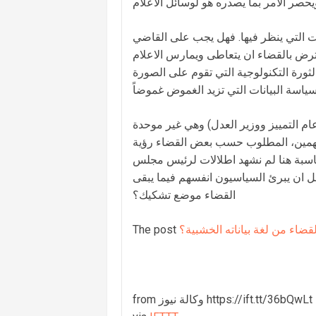
ت التي ينظر فيها. فهل يجب على القاضي
ترض بالقضاء ان يتعاطى ويمارس الاعلام
رة التكنولوجية التي تقوم على الصورة
م التمييز ووزير العدل) وهي غير موحدة
لمتهمين، المطلوب حسب بعض القضاء رؤية
مناسبة هنا لم نشهد اطلالات لرئيس مجلس
عقل ان يبرئ السياسيون انفسهم فيما يبقى
القضاء موضع تشكيك؟
قضاء من لغة بياناته الخشبية؟
The post
from وكالة نيوز https://ift.tt/36bQwLt