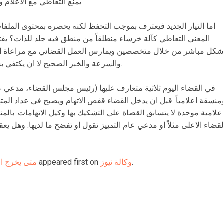
يمنع التعاطي مع الاعلام ويحصر الامر بما يصدره هو لوسائل الاعلام.
اما التيار الجديد فيعترف بموجب التحفظ لكنه يحصره بمحتوى الملفا
المعني التعاطي كآلة خرساء منطلقاً من منطق فيه جلد للذات؟ يف
شكل مباشر من خلال متخصصين ويمارس العمل القضائي مع مراعاة الثو
والسرعة والخبر الصحيح لا ان يكتفي بسياسة البيانات التي تزيد الغموض غموضاً.
في القضاء اليوم ثلاثية متعارف عليها (رئيس مجلس القضاء، مدعي عا
منسقة اعلامياً. قبل ان يدخل القضاء قفص الاتهام ويصبح في عداد ا
علامية موحدة لا يتسابق القضاة على التشكيك بها وكيل الاتهامات. بال
لقضاء الاعلى مثلاً او مدعي عام التمييز تقول او تفضح ما لديها. وهل ي
.
وكالة نيوز
appeared first on
متى يخرج ال