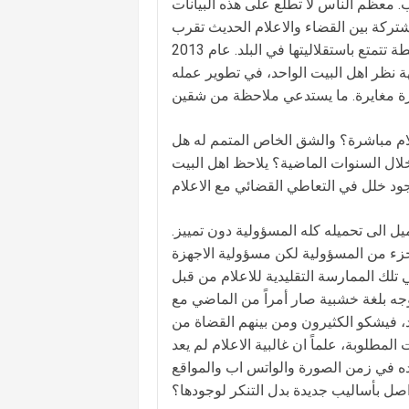
. معظم الناس لا تطّلع على هذه البيانات
تركة بين القضاء والاعلام الحديث تقرب
القضاء من الناس وتنزله من عليائه من دون النيل من موقعه كأعلى سلطة تتمتع باستقلاليتها في البلد. عام 2013
 نظر اهل البيت الواحد، في تطوير عمله
لام مباشرة؟ والشق الخاص المتمم له هل
خلال السنوات الماضية؟ يلاحظ اهل البيت
 يميل الى تحميله كله المسؤولية دون تمييز.
جزء من المسؤولية لكن مسؤولية الاجهزة
 تلك الممارسة التقليدية للاعلام من قبل
توجه بلغة خشبية صار أمراً من الماضي مع
عد، فيشكو الكثيرون ومن بينهم القضاة من
لمطلوبة، علماً ان غالبية الاعلام لم يعد
صده في زمن الصورة والواتس اب والمواقع
تواصل بأساليب جديدة بدل التنكر لوجودها؟