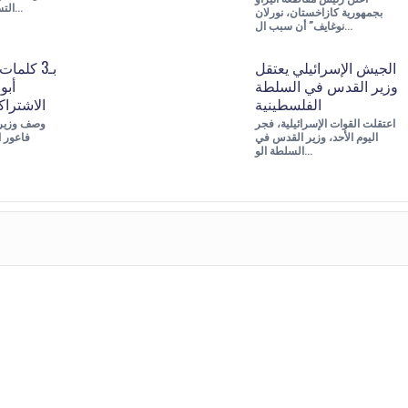
التسوية لصحيفة “ال…
بجمهورية كازاخستان، نورلان
نوغايف” أن سبب ال…
الجيش الإسرائيلي يعتقل
بـ3 كلم
وزير القدس في السلطة
أبو
الفلسطينية
الاشترا
اعتقلت القوات الإسرائيلية، فجر
وصف وزير ا
اليوم الأحد، وزير القدس في
فاعور ا
السلطة الو…