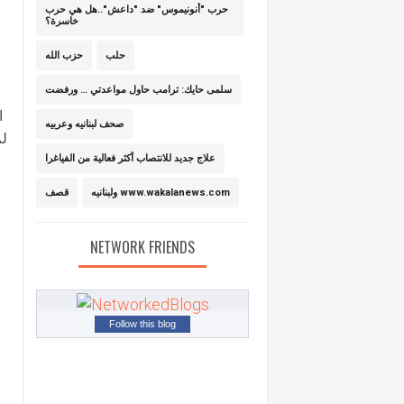
حرب "أنونيموس" ضد "داعش"..هل هي حرب
خاسرة؟
حلب
حزب الله
سلمى حايك: ترامب حاول مواعدتي … ورفضت
ا
صحف لبنانيه وعربيه
لم
علاج جديد للانتصاب أكثر فعالية من الفياغرا
ولبنانيه www.wakalanews.com
قصف
NETWORK FRIENDS
Follow this blog