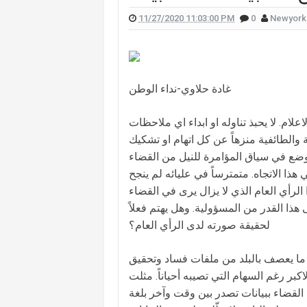
11/27/2020 11:03:00 PM
0
Newyork
ات "أميركا غوت تالنت" فمن هي؟ (صورة)
لان يدخلان القفص الذهبي في روما (صور)
سعيدي وزوجها وسام بريدي: أحبك (فيديو)
غادة حلاوي-نداء الوطن
للبنانيّ بالهجرة إلى كندا؟.. إليكم ما كشفه
ا فاخوري أثناء تواجدها على الهواء (صورة)
علام. لا يحبذ تناوله او ابداء اي ملاحظات
الطائفية منزهاً عن كل اتهام او تشكيك
احية الجنوبية.. هكذا علّقت اليسا (صورة)
 توضع في سياق المؤامرة للنيل من القضاء
لهذا السبب.. بشرى تتقدّم بشكوى
هذا الاتجاه. متمترساً في عليائه لم ينجح
الرأي العام الذي لا يزال يرى في القضاء
هذا القدر من المسؤولية. وهل يهتم فعلاً
لحقيقة صورته لدى الرأي العام؟
ما يعصف بالبلد من ملفات فساد وتحقيق
بر رغم السهام التي تصيبه أحياناً. مثلت
القضاء ببيانات تصدر بين وقت وآخر بلغة