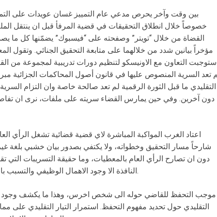
بين وقت وآخر يحرص مدعي عام التمييز غسان عويدات على التمايز ا
خصوصاً خلال انطلاق التحقيقات في قضية المرفأ قبل ان ينتقل الملف
القضاة من خلال “تويتر” وصفحته على “فيسبوك” يضمّنها كل ما يص
مؤخراً بيانين شدد من خلالهما على متابعة التحقيق الجنائي. وتقول ال
ستوجبت التعاون مع الاونيسكو لتنظيم دورات تدريبية لمجموعة من القض
 تعد السرية المنصوص عليها في قانون أصول المحاكمات الجزائية مبرراً
التقليدي ما قبل الثورة الرقمية لم تعد صالحة خاصة وان التزام السرية
دون آخرين. وفي حين يمارس القضاء سريته على ملفات، نرى ان تفاصيلها
اعتاد الغرب المواكبة المباشرة لاي قضية قضائية تشغل الرأي العام
شارحاً مسار التحقيق وخطواته، ولا يكتفي بصدور بيان خشبي بلغة غي
دون ان تصارح الرأي العام بالمعطيات، وما حقيقة التسريبات التي ت
النافذة الا وجود الاهمال الوظيفي والتسبب بالوفاة وهو ما لا يخرح عن اطار كونه جنحة.
موجب التحفظ للقاضي حوله الى شخص اخرس، وهذا ما يكشف وجود خلاف 
التقليدي حول تحديد مفهوم التحفظ. استمرار التيار التقليدي على م