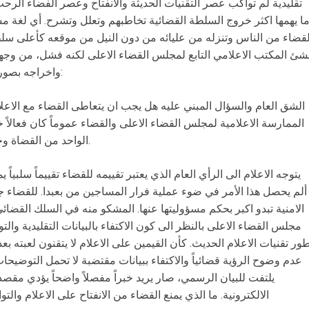
تقليدية لم تواكب عصر التقنيات الحديثة والانفتاح وعصر الفضاء الرحب
ا يهمها اكثر خروج السلطة القضائية تخاطبهم وتعلل وتشرح. أي لغة مش
نشئ المكتب الاعلامي التابع لمجلس القضاء الاعلى لكنه فشل، من وجهة
واخراجه بصورة مغايرة. ما يستدعي ملاحظة من شقين:
الشق العام والسؤال المبني عليه هل يجب ان يتعاطى القضاء مع الاع
الممارسة الاعلامية لمجلس القضاء الاعلى والقضاء عموماً كان فعالاً 
الواحد من القضاة وجود خلل في التعاطي القضائي مع الاعلام.
يتوجه الاعلام الى الرأي العام الذي يعتبر تقييمه للقضاء تقييماً سلبياً
ألم يحصل هذا الأمر في ضوء عملية فرار المساجين من بعبدا. للقضاء 
الامنية تبدو اكبر بحكم مسؤوليتها عنها. المشكو منه في السلك القضائي
مجلس القضاء الاعلى بالنظر الى كون الاكتفاء بالبيانات التقليدية وال
ور تقنيات الاعلام الحديث. كأن القيمين على الاعلام لا يتقنون لعبته ب
عدم وضوح الرؤية قضائياً والاكتفاء ببيانات مقتضبة لا تحمل التوضيحات ا
يلتفت للبيان الرسمي، صار يريد خبراً مفصلاً واضحاً يؤدي مق
الالكترونية. ما الذي يمنع القضاء من الانفتاح على الاعلام وال