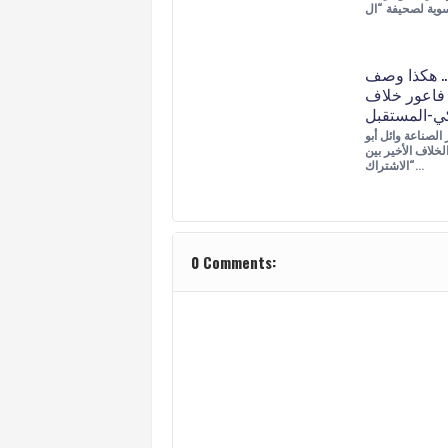
ات.. هكذا وصف
 فاعور خلاف
كي-المستقبل
لصناعة وائل أبو
لخلاف الأخير بين
“الاشتراك…
0 Comments: