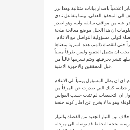
علامياً باصدار بيانات متتالية وهذا برز
 الى المحقق العدلي، بينما يتفاعل نادي
در عنه من مواقف سابقة وآنية وهو اصدر
معلومات ان هذا الخلل موضع معالجة ملحة
اة لتولي مسؤولية التواصل مع الاعلام .
 حتى للقضاة ذاتهم، هذه السرية بمعناها
 يجب ان يشمل الجميع وليس طرفاً معنياً
 تنشر بحرفيتها ويتم تسريبها غالباً من
قبل المحققين والاجهزة الامنية.
. اي ان يطل المسؤول يومياً الى الاعلام
ر جذابة، كتلك التي صدرت عن المرفأ من
قول ان التحقيقات لم تثبت حسب القوانين
بين التيار الجديد من القضاة والتيار
مارسته بحجة التحفظ قد توصله الى مرحلة