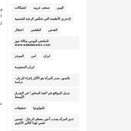
اليمن
صحف عربيه
اشتباكات
وم
إحذري الأطعمة التي تخفّض الرغبة الجنسية!
ا
القدس
الطقس
اعتقال
الملخص اليومي-وكالة نيوز
www.wakalanews.com
ايران
امن
الموجز
ايران السعودية
بالصور..صدر المرأة هو الأكثر إغراء للرجل-
دراسة
تبديل المواقع في"لعبة المحاور" في الشرق
الأوسط
تط
تكنولوجيا
تحقيقات
ثدي المرأة يجذب أعين معظم الرجال.. تفسير
علمي لهذا التأثير الأنثوي