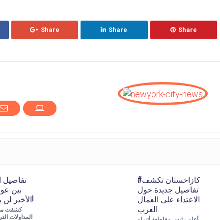
Share
Share
Share
#كازاخستان تكشف
تفاصيل ال
تفاصيل جديدة حول
بين عون
الاعتداء على العمال
الأخير لن يستقيل ولكن!
العرب
كشفت مصا
المداولات الت
أعلن رئيس مقاطعة أتيراو