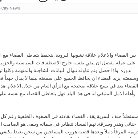
-City-News
عُثر على جثتها ملقاة أسفل جسر.. وفاة إحدى متسابق
بأجواء مليئة بالحب والرومانسية... ممث
بالقبلات... لحظات رومانسيّة بين ريم ال
بالفيديو هل يُفكّر هذا الفنان ا
كانت تقدم نشرة الأخبار.. شاهدوا ماذا فعل ابن الإعلامية ديان
بين القضاء والاعلام علاقة تشوبها البرودة. بتحفظ يتعاطى القضاء مع الا
على عمله. يفضل ان يبقي نفسه خارج الاصطفافات السياسية والحزبية و
بعد الضربة الإسرائيلية على الض
بدوره. واذا حصل وتم تناوله تنهال البيانات الشاجبة والمتهمة وكلها
سمعته. يريد القضاء ان يحافظ الجميع على سمعته بينما لا يبذل جهداً في 
القضاء بعد في نسج علاقة صحيحة مع الرأي العام من خلال الاعلام. هذا 
وأهله الامل المتبقي له في هذا البلد فهل يتعاطى القضاء مع نفسه على 
ستظلاً خلف السرية يقف القضاء بقادته في الصفوف الخلفية رغم كل 
جنائي وهدر وسرقة. تهم الفساد تتطاير في سمائه ويبقى هو الصامت الاك
يمة المرفأ دليلاً وبعدها قضية هروب المساجين من سجن بعبدا. يكتفي 