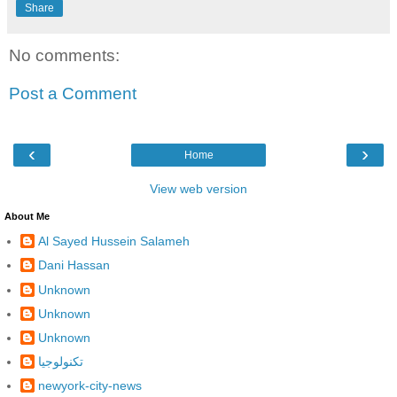
Share
No comments:
Post a Comment
‹
›
Home
View web version
About Me
Al Sayed Hussein Salameh
Dani Hassan
Unknown
Unknown
Unknown
تكنولوجيا
newyork-city-news