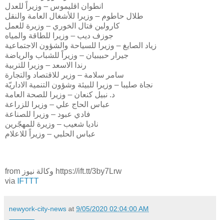
انطوان اقليموس – وزيراً للعدل
طلال حاطوم – وزيرا للأشغال العامة والنقل
كارولين فتال الخوري – وزيرة للعمل
جوزف ديب – وزيرا للطاقة والمياه
زياد الصايغ – وزيرا للسياحة والشؤون الاجتماعية
جيرار حبيبيان – وزيراً للشباب والرياضة
رندا الاسعد – وزيرا للتربية
سامر سلامة – وزير للاقتصاد والتجارة
نجاة صليبا – وزيرا للبيئة وشؤون التنمية الاداريّة
د. نبيل كنعان – وزيرا للصحة العامة
عباس الحاج علي – وزيرا للزراعة
فادي عبود – وزيرا للصناعة
ناديا شعيب – وزيرة للمهجّرين
عباس الحلبي – وزيراً للاعلام
from وكالة نيوز https://ift.tt/3by7Lrw
via
IFTTT
newyork-city-news
at
9/05/2020 02:04:00 AM