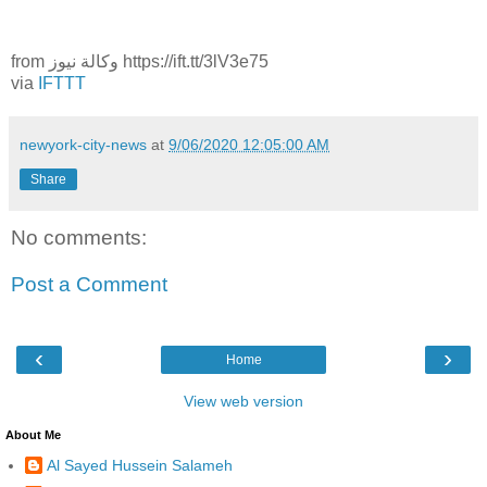
from وكالة نيوز https://ift.tt/3lV3e75
via
IFTTT
newyork-city-news
at
9/06/2020 12:05:00 AM
Share
No comments:
Post a Comment
‹
›
Home
View web version
About Me
Al Sayed Hussein Salameh