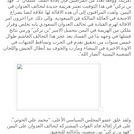
أمريكا. ووفقاً لعدد من المراقبين فإن إقالة الملك “سلمان” لـ” فهد
بن تركي” في هذا التوقيت تعتبر هزيمة جديدة لتحالف العدوان في
اليمن
.
ولفت المراقبون إلى أن هذه الاقالة لها علاقة ايضا بصراع
الاجنحة في العائلة المالكة في السعودية. وإلى ذلك عزا اخرون امر
الاقالة لهرم القيادة في تحالف العدوان السعودي بانه تخلص وفرار
ملكي من الهزيمة في اليمن بتحميل الامير “بن تركي” ورمي نتائج
فشلها في وجهه بداعي الفساد بعد عجز هذا التحالف الغاشم طوال
خمس سنوات من تحقيق تقدم في الحرب وتساقط الجبهات في
الاونة الاخيرة في البيضاء ومأرب والجوف بيد أبطال الجيش واللجان
الشعبية اليمنية “أنصار الله”
.
ولقد علق عضو المجلس السياسي الأعلى، “محمد علي الحوثي”،
على قرار إقالة قائد القوات المشتركة لتحالف العدوان على اليمن
“فهد بن تركي” من منصبه، وإحالته للتحقيق