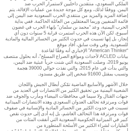
الملكي السعودي، منتقدين داخليين لاستمرار الحرب ضد
اليمن. ووفقًا لذلك، ومع كل موجة جديدة من عمليات الإقالة، يتم
إضافة المزيد والمزيد من منتقدي الحرب السعودية ضد اليمن إلى
قائمة المنفيين وربما المعتقلين من العائلة الحاكمة. ففي بداية
الحرب اليمنية، وعد “محمد بن سلمان” بإنهاء الحرب في غضون
أسبوع، لكن الآن هذه الحرب استمرت قرابة 5 سنوات دون أي
إنجاز، بل إنها تسببت في حدوث الكثير من الخسائر المالية والمادية
للسعودية. وفي وقت سابق، أفاد موقع
“
American Thinker
” الإخباري أنه وفقًا لقاعدة
بيانات
ACLED
لأحداث ومواقع الصراع المسلح”، أنه بحلول منتصف
يونيو 2019، وصلت السعودية التي شنت حرباً عبثية ضد اليمن،
والتي بدأت في عام 2015، والتي نفذت حوالي 39000 هجمة
وتسبب بمقتل 91600 شخص إلى طريق مسدود.
خلال الأشهر والأسابيع الماضية تمّكن أبطال الجيش واللجان
الشعبية اليمنية من تحقيق الكثير من الانتصارات في العديد من
جبهات القتال ولا سيما في محافظات البيضاء ومأرب والجوف ضد
قوات ومرتزقة تحالف العدوان السعودي وهذه الانتصارات الميدانية
تسببت في حدوث الكثير من الخسائر المادية والإنسانية في صفوف
قوات ومرتزقة هذا التحالف الغاشم، بل إنه أدى إلى حدوث نقص
كبير في الميزانية الحكومية السعودية التي أنفقت المئات من
المليارات لشراء الكثير من الأسلحة المتطورة من