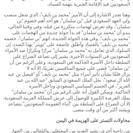
السعوديين قيد الإقامة الجبرية بتهمة الفساد.
وهنا تجدر الاشارة إلى أن الأمير “محمد بن نايف”، الذي شغل منصب
ولي العهد السعودي قبل “بن سلمان”، هو أحد أهم خصوم “بن
سلمان”، وقد تعرض لهجمات متكررة من قبله. وفي وقتنا الحالي،
يبدو أن “محمد بن سلمان” قد بدأ جولة جديدة من الهجمات على
“محمد بن نايف”. وفي هذه الجولة الجديدة، اتهم “بن سلمان”، خصمه
“محمد بن نايف” بالفساد وأطلق عاصفة على “تويتر” بهذا الصدد. إن
السلوك الذي تعامل به “محمد بن سلمان” مرارًا وتكرارًا ضد الأمراء
السعوديين في السنوات الأخيرة، يشير إلى تصاعد الصراع على
السلطة داخل الأسرة الحاكمة في السعودية. وعلى الرغم من أن
“بن سلمان” قضى على جميع المنافسين تقريبًا، إلا أنه لا
يزال قلقًا بشأن تأثير أمراء مثل “محمد بن نايف” أو “فيصل بن عبد
الله آل سعود”، نجل الملك السعودي السابق “عبد الله بن عبد
العزيز”، في الجسم السياسي السعودي وداخل الأسرة
الحاكمة. ويمكن القول أنه على الرغم من أن “محمد بن سلمان”
يملك الفرصة الكبيرة للوصول إلى عرش المملكة العربية السعودية،
إلا أن الصراع على السلطة بين “أبناء العمومة السعوديين” يتصاعد
ويشتد أكثر من أي وقت مضى.
محاولات التستر على الهزيمة في اليمن
من ناحية أخرى، يعتبر العديد من المعتقلين والمُقالين من الجهاز