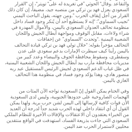
والتقاعد
.
وقال
“
الحوثي
”
في تغريدة له على
“
تويتر
“
، إن “القرار
السعودي بعزل فهد بن تركي من منصبه جيد، مضيفاً، إن كان ذلك
القرار من أجل إيقاف الحرب
.”
ومن جهته، يقول الباحث اليمني
“نجيب السماوي”: “إنه لا يستطيع أحد أن يُنكر وجود فساد داخل
منظومة تحالف العدوان السعودي باليمن، والأموال المهدرة في
شراء ولاءات، مقابل الوقوف ومواجهة أبطال الجيش واللجان
الشعبية اليمنية
“.
وتحدث “السماوي” عن إخفاقات
التحالف مؤخراً بقوله: “خلال تولي فهد بن تركي قيادة التحالف
باليمن رأينا كيف سيطرت الإمارات بدعم سعودي على عدن
وسقطرى، وسقوط محافظة الجوف والبيضاء وعدد كبير من
مديريات محافظة مأرب بيد أبطال الجيش واللجان الشعبية اليمنية،
في ظل غياب الدعم السعودي لجيش الرئيس المستقيل عبد ربه
منصور هادي، وهذا يؤكد وجود فساد في منظومة هذا التحالف
الغازي باليمن
.
وفي الختام يمكن القول إنّ السعودية تواجه الآن المئات من
الهجمات الصاروخية على حدودها الجنوبية، وليس لدى السعودية
الأن قوات كافية لإرسالها إلى اليمن لشن حرب برية. ولهذا يمكن
القول أن أي انتقاد داخلي لهذه الحرب شديد جداً لدرجة أن العديد
من الخبراء يعتقدون أن الاعتقالات والإقالات الأخيرة للنظام الملكي
السعودي التي جاءت بذريعة الفساد، استهدفت في الواقع منتقدين
محليين لاستمرار الحرب ضد اليمن.