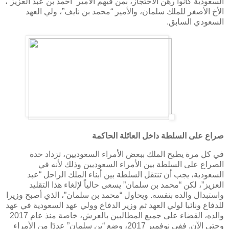
السعودية كانوا رهن الاحتجاز، بمن فيهم الأمير “أحمد بن عبد العزيز”،
الأخ الأصغر للملك سلمان، والأمير “محمد بن نايف”، ولي العهد
السعودي السابق.
صراع على السلطة داخل العائلة الحاكمة
في كل مرة يطيح الملك ببعض الأمراء السعوديين، تزداد حدة
الصراع على السلطة بين الأمراء السعوديين وذلك لأنه في
السعودية، يجب أن تنتقل السلطة بين أبناء الملك الراحل “عبد
العزيز”، لكن “محمد بن سلمان” يسعى حالياً لإلغاء هذا التقليد
واستبدال والده بنفسه. ويحاول “محمد بن سلمان”، الذي أصبح وزيرا
للدفاع ونائبا لولي العهد ثم وزير الدفاع وولي عهد السعودية في عهد
والده، القضاء على جميع المطالبين بالعرش، خاصة منذ عام 2017
وحتى الآن. ففي نوفمبر 2017، وضع “بن سلمان” عددًا من الأمراء