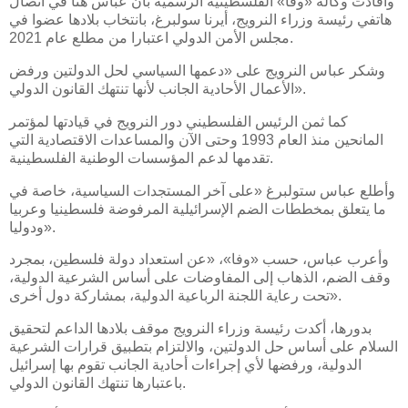
وأفادت وكالة «وفا» الفلسطينية الرسمية بأن عباس هنأ في اتصال
هاتفي رئيسة وزراء النرويج، أيرنا سولبرغ، بانتخاب بلادها عضوا في
مجلس الأمن الدولي اعتبارا من مطلع عام 2021.
وشكر عباس النرويج على «دعمها السياسي لحل الدولتين ورفض
الأعمال الأحادية الجانب لأنها تنتهك القانون الدولي».
كما ثمن الرئيس الفلسطيني دور النرويج في قيادتها لمؤتمر
المانحين منذ العام 1993 وحتى الآن والمساعدات الاقتصادية التي
تقدمها لدعم المؤسسات الوطنية الفلسطينية.
وأطلع عباس ستولبرغ «على آخر المستجدات السياسية، خاصة في
ما يتعلق بمخططات الضم الإسرائيلية المرفوضة فلسطينيا وعربيا
ودوليا».
وأعرب عباس، حسب «وفا»، «عن استعداد دولة فلسطين، بمجرد
وقف الضم، الذهاب إلى المفاوضات على أساس الشرعية الدولية،
تحت رعاية اللجنة الرباعية الدولية، بمشاركة دول أخرى».
بدورها، أكدت رئيسة وزراء النرويج موقف بلادها الداعم لتحقيق
السلام على أساس حل الدولتين، والالتزام بتطبيق قرارات الشرعية
الدولية، ورفضها لأي إجراءات أحادية الجانب تقوم بها إسرائيل
باعتبارها تنتهك القانون الدولي.