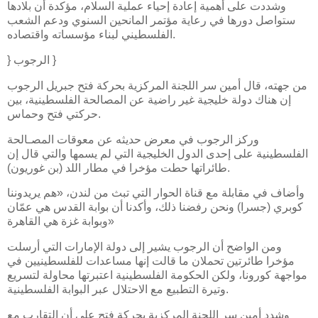
وشددت على أهمية إعادة إحياء عملية السلام، مؤكدة أن بلادها
ستواصل دورها في رعاية مؤتمر المانحين السنوي ودعم الشعب
الفلسطيني لبناء مؤسساته واقتصاده.
} الرجوب }
من جهته، قال أمين سر اللجنة المركزية بحركة فتح جبريل الرجوب
إن هناك دولة خليجية غير راضية عن المصالحة الفلسطينية، بين
حركتي فتح وحماس.
وركز الرجوب في معرض حديثه عن معوقات المصـالحة
الفلسطينية على إحدى الدول الخليجية التي لم يسمها والتي قال إن
طائراتها حطت مؤخرا في مطار اللد (بن غوريون).
وأضاف في مقابلة مع قناة الحوار التي تبث من لندن، «هم يريدوننا
كوبري (جسرا) ونحن رفضنا ذلك، وأكدنا أن بوابة القدس هي عمّان
وبوابة غزة هي القاهرة»
ومن الواضح أن الرجوب يشير إلى دولة الإمارات التي أرسلت
مؤخرا طائرتين تحملان ما قالت إنها مساعدات للفلسطينيين في
مواجهة كورونا، ولكن الحكومة الفلسطينية اعتبرتها محاولة لتسريع
وتيرة التطبيع مع الاحتلال عبر البوابة الفلسطينية.
وشدد أمين سر اللجنة المركزية بحركة فتح على أن التقارب مع