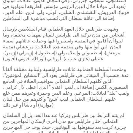
اسكلمجي، سبقجي، جنزرلي، وفي المجال الديني، عائلات: مولوي
(تعود الى مولانا جلال الدين الرومي مؤسس الطريقة المولوية في
قونيا)، الدرويش، النقشبندي، الشلبي، الولي، ولي الدين، علم الدين،
إضافة الى عائلة سلطان التي تُنسب مباشرة الى السلاطين.
وشهدت طرابلس خلال العهد العثماني قيام السلاطين بإرسال
أشخاص من مدن تركية الى طرابلس للقيام بمهمات مختلفة، وما
لبثوا أن أقاموا في المدينة واستقروا فيها وحملت عائلاتهم أسماء
المدن التي أتوا منها وفي مقدمة هذه العائلات: مرعشلي (مدينة
مرعش)، إسطمبولي وإسلامبولي (إسطنبول)، إزمرلي (إزمير)،
عنتبلي (غازي عنتاب)، أورفلي (أورفا)، أفيوني (أفيون).
ومنحت السلطنة العثمانية عائلات طرابلسية ولبنانية مختلفة ألقاباً
عدة، فنسب آل الميقاتي في طرابلس يعود الى “المشايخ المؤقتين”،
الذين كلفهم السلطان العثماني بمواقيت الصلاة في الجامع
المنصوري الكبير، إضافة الى لقب “أفندي” الذي أُعطي لآل كرامي،
ولقب “بيك” لعائلات: المرعبي وعلم الدين وحمزة وغيرهم ممن خلع
عليهم السلطان العثماني لقب “شيخ” وأكثرهم من جبل لبنان
(موارنة) أو باشا أو غير ذلك.
لم ينته الترابط بين طرابلس وتركيا عند هذا الحد، بل إن السلطان
العثماني اختار طرابلس مع مدن أخرى لإسكان المهاجرين من
جزيرة كريت بعد سقوطها بيد اليونانيين، حيث يوجد حي المهاجرين