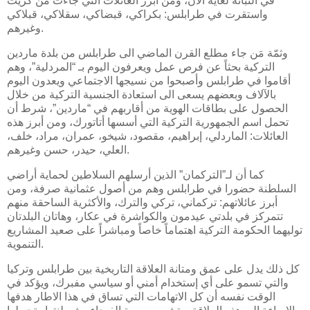
في التبانة لغاية الآن، ومن أبرز العائلات التي جاءت من كريت
واستقرت في طرابلس: بكراكي، قبضاكي، سقلاكي، قبلاكي
وغيرهم.
وثمّة مَن جاء مطلع القرن الماضي الى طرابلس من بلدة ماردين
التركية بحثاً عن فرص عمل ويعرفون اليوم بـ “المردلية”، وهم
أقاموا في طرابلس وأصبحوا من نسيجها الاجتماعي ويعدون اليوم
بالآلاف وبعضهم يسعى الى استعادة الجنسية التركية من خلال
الحصول على بطاقات الهوية من أقاربهم في “ماردين”، شرط أن
تحمل اسم الجمهورية التركية التي أسسها أتاتورك، ومن أبرز هذه
العائلات: الماردلي، إبراهيم، مقصود، شيخو، عمران، مراد، خلف،
العلي، حيدر، حسن وغيرهم.
كما أن لـ”التركمان” الذين أرسلهم السلاطين لحماية أراضي
السلطنة حضورا في طرابلس وهم من أصول عثمانية صرفة، ومن
أبرز عائلاتهم: تركماني، تركي والترك، والأكثرية الساحقة منهم
تتمركز في بلدتي عيدمون والكواشرة في عكار، وهاتان البلدتان
توليهما الحكومة التركية اهتماماً خاصاً ومباشراً على صعيد المشاريع
التنموية.
كل ذلك يدل على عمق ومتانة العلاقة التاريخية بين طرابلس وتركيا
والتي تسمو على أي إستخدام أمني أو سياسي مفبرك، ويؤكد في
الوقت نفسه أن كل الاتهامات التي تساق في هذا الاطار هدفها