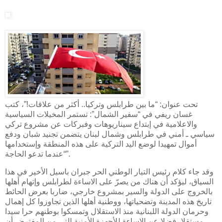
تحت عنوان: “ما بين طرابلس وتركيا.. أكثر من علاقات!”، كتب
غسان ريفي في “سفير الشمال”: تستمر المخيلات السياسية
والاعلامية في إبتداع سيناريوهات وفبركات عن مشروع تركي
سياسي ـ أمني في طرابلس وشمال لبنان يتضمن تجنيد شبان ودفع
أموال تمهيدا لوضع اليد التركية على هذه المنطقة وإستخدامها
“عندما تدعو الحاجة”.
وقد جاء كلام رئيس التيار الوطني الحر جبران باسيل الأخير في هذا
السياق، ليؤكد أن هناك من يصرّ على الاساءة لطرابلس وإتهام أهلها
بالخروج على الدولة والسير بمشروع خارجي، ضاربا بعرض الحائط
تاريخ هذه المدينة وتضحياتها، ووطنية أهلها الذين تجاوزوا كل إهمال
وحرمان الدولة اللبنانية منذ الاستقلال وتمسكوا بوطنهم حرا سيدا
مستقلا، فضلا عن الاساءة للأجهزة الأمنية التي من المفترض أن