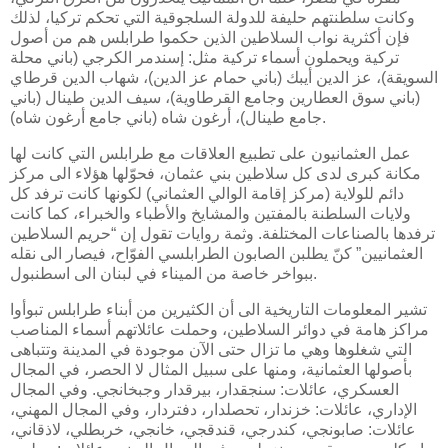
وكانت سلطنتهم حليفة للدولة السلجوقية التي تحكم تركيا، لذلك
فإن أكثرية نواب السلاطين الذين حكموا طرابلس هم من أصول
تركية ويحملون أسماء تركية مثل: إسندمر الكرجي (باني محلة
السويقة)، عز الدين أيبك (باني حمام عز الدين)، شهاب الدين قرطاي
(باني سوق العطارين وجامع القرطاوية)، سيف الدين طينال (باني
جامع طينال)، أرغون شاه (باني جامع أرغون شاه).
عمل العثمانيون على تطبيع العلاقات مع طرابلس التي كانت لها
مكانة كبرى لدى كل سلاطين بني عثمان، فحوّلها هؤلاء الى مركز
دائم للولاية (مركز إقامة الوالي العثماني) لكونها كانت ترفد كل
ولايات السلطنة بالمفتين والمشايخ والأطباء والخبراء، كما كانت
ترفدها بالصناعات المختلفة. وثمة روايات تقول إن “حريم السلاطين
العثمانيين” كنّ يطلبن الصابون الطرابلسي الفوّاح، فيصار الى نقله
ببواخر خاصة من الميناء في لبنان الى اسطنبول.
تشير المعلومات التاريخية الى أن الكثيرين من أبناء طرابلس تبوأوا
مراكز هامة في دوائر السلاطين، وحملت عائلاتهم أسماء المناصب
التي شغلوها وهي ما تزال حتى الآن موجودة في المدينة وتتباهى
بأصولها العثمانية، ومنها على سبيل المثال لا الحصر، في المجال
العسكري، عائلات: سنجقدار، بيرقدار وجبخانجي. وفي المجال
الإداري، عائلات: خزندار، تحصلدار، دفتردار، وفي المجال المهني،
عائلات: صابونجي، كندرجي، قندقجي، خانجي، خربطلي، لاذقاني،