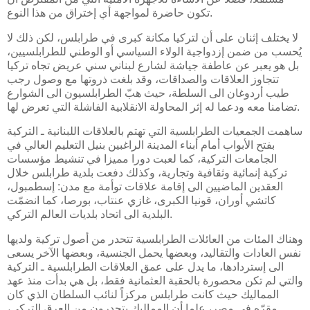
تكون حاضرة لمواجهة أي إختراق من هذا النوع.
لا يختلف إثنان على أن لتركيا مكانة كبرى في طرابلس، لكن ذلك لا
يُحسب من ضمن إزدواجية الولاء السياسي أو الوطني للطرابلسيين،
بل هو يعبر عن عاطفة جياشة لشارع لبناني سني عريض تجاه تركيا
تتجاوز العلاقات والصداقات، وقد بلغت ذروتها مع وصول رجب
طيب أردوغان الى السلطة، حيث هبّ الطرابلسيون الى الشوارع
تضامنا معه ودعما له إثر المحاولة الانقلابية الفاشلة التي تعرض لها.
ساهمت الجمعيات الطرابلسية التي تهتم بالعلاقات اللبنانية ـ التركية
بفتح الأبواب أمام أبناء المدينة الراغبين بنيل التعليم العالي في
الجامعات التركية، كما لعبت دورا مميزا في تنشيط مؤسسات
تركية إنمائية وثقافية وتجارية، وكذلك دفعت بلدية طرابلس خلال
العقدين الماضيين الى إقامة علاقات توأمة مع مدن: إسطمبول،
كاتشي أوران، قونيا الكبرى، غازي عنتاب، بورصا، كما انضمّت
البلدية الى اتحاد بلديات العالم التركي.
وهناك المئات من العائلات الطرابلسية تتحدر من أصول تركية ولديها
نفس العادات والتقاليد، وبعضها يحمل الجنسية، وبعضها الآخر يسعى
الى إستردادها، ما يدل على عمق العلاقات الطرابلسية ـ التركية
والتي لم تكن محصورة بالحقبة العثمانية فقط، بل هي بدأت منذ عهد
المماليك حيث كانت طرابلس مركزاً لنائب السلطان الذي كان
مقرّه في مصر، علما أن المماليك يتحدرون من العرق التركي،