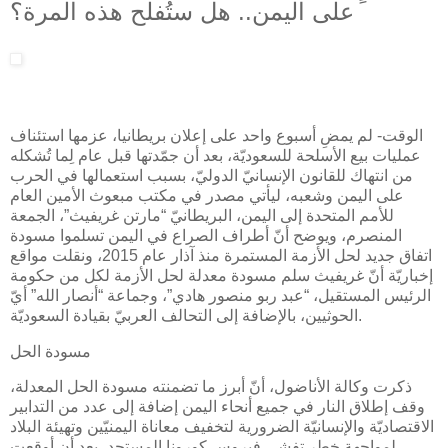
على اليمن.. هل ستُفلح هذه المرة؟
الوقت- لم يمضِ أسبوع واحد على إعلان بريطانيا، عزمها استئناف
عمليات بيع الأسلحة للسعوديّة، بعد أن جمّدتها قبل عام لِما تُشكله
من انتهاك للقانون الإنسانيّ الدوليّ، بسبب استعمالها في الحرب
على اليمن وشعبه، ليأتي مصدر في مكتب مبعوث الأمين العام
للأمم المتحدة إلى اليمن، البريطانيّ “مارتن غريفيث”، الجمعة
المنصرم، ويوضح أنّ أطراف الصراع في اليمن تسلموا مسودة
اتفاق جديد لحل الأزمة المستمرة منذ آذار عام 2015، ونقلت مواقع
إخباريّة أنّ غريفيث سلم مسودة معدلة لحل الأزمة لكل من حكومة
الرئيس المستقيل، “عبد ربو منصور هادي”، وجماعة “أنصار الله” أيّ
الحوثيين، بالإضافة إلى التحالف العربيّ بقيادة السعوديّة.
مسودة الحل
ذكرت وكالة الأناضول، أنّ أبرز ما تضمنته مسودة الحل المعدلة،
وقف إطلاق النار في جميع أنحاء اليمن إضافة إلى عدد من التدابير
الاقتصاديّة والإنسانيّة الضرورية لتخفيف معاناة اليمنيّين وتهيئة البلاد
لمواجهة خطر تفشي فيروس كورونا المستجد، بعد أن أوقعت