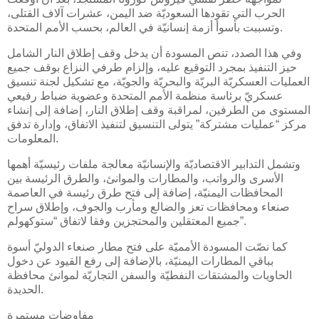
الحرب التي تقودها السعوديّة ضد اليمن، عشرات آلاف القتلى،
وتسببت بأسوأ أزمة إنسانيّة في العالم، بحسب الأمم المتحدة.
وفي هذا الصدد، تنص المسودة أن يدخل وقف إطلاق النار الشامل
حيز التنفيذ بمجرد التوقيع عليه، وإلزام طرفي النزاع بوقف جميع
العمليات العسكريّة البريّة والبحريّة والجويّة، مع تشكيل لجنة تنسيق
عسكريّ برئاسة منظمة الأمم المتحدة وعضوية ضباط رفيعي
المستوى من الطرفين، لمراقبة وقف إطلاق النار، إضافة إلى إنشاء
مركز “عمليات مشتركة” يتولى التنسيق لتنفيذ الاتفاق، وإدارة تدفق
المعلومات.
وتشمل التدابير الاقتصاديّة والإنسانيّة معالجة ملفات رئيسيّة أهمها
الأسرى والرواتب، والمطارات والموانئ، والطرق الرئيسة بين
المحافظات اليمنيّة، إضافة إلى فتح طرق رئيسة في العاصمة
صنعاء ومحافظات تعز والضالع ومأرب والجوف، وإطلاق سراح
جميع المعتقلين والمحتجزين وفقا لاتفاق “ستوكهولم”.
كما نصّت المسودة الأمميّة على فتح مطار صنعاء الدوليّ أسوة
بباقي المطارات اليمنيّة، بالإضافة إلى رفع القيود عن دخول
الحاويات والمشتقات النفطيّة والسفن التجاريّة لموانئ محافظة
الحديدة.
مفاوضات مستمرة