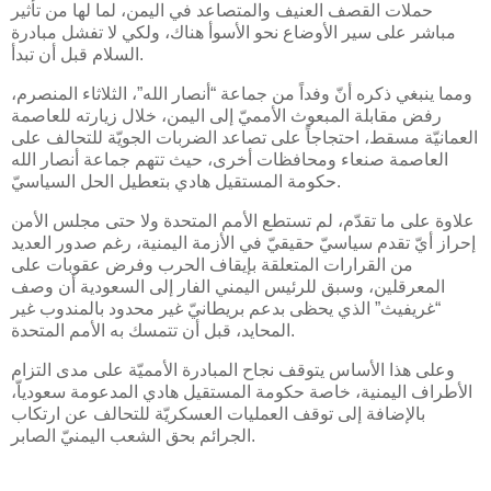
حملات القصف العنيف والمتصاعد في اليمن، لما لها من تأثير
مباشر على سير الأوضاع نحو الأسوأ هناك، ولكي لا تفشل مبادرة
السلام قبل أن تبدأ.
ومما ينبغي ذكره أنّ وفداً من جماعة “أنصار الله”، الثلاثاء المنصرم،
رفض مقابلة المبعوث الأمميّ إلى اليمن، خلال زيارته للعاصمة
العمانيّة مسقط، احتجاجاً على تصاعد الضربات الجويّة للتحالف على
العاصمة صنعاء ومحافظات أخرى، حيث تتهم جماعة أنصار الله
حكومة المستقيل هادي بتعطيل الحل السياسيّ.
علاوة على ما تقدّم، لم تستطع الأمم المتحدة ولا حتى مجلس الأمن
إحراز أيّ تقدم سياسيّ حقيقيّ في الأزمة اليمنية، رغم صدور العديد
من القرارات المتعلقة بإيقاف الحرب وفرض عقوبات على
المعرقلين، وسبق للرئيس اليمني الفار إلى السعودية أن وصف
“غريفيث” الذي يحظى بدعم بريطانيّ غير محدود بالمندوب غير
المحايد، قبل أن تتمسك به الأمم المتحدة.
وعلى هذا الأساس يتوقف نجاح المبادرة الأمميّة على مدى التزام
الأطراف اليمنية، خاصة حكومة المستقيل هادي المدعومة سعودياّ،
بالإضافة إلى توقف العمليات العسكريّة للتحالف عن ارتكاب
الجرائم بحق الشعب اليمنيّ الصابر.