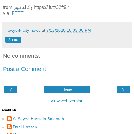
from وكالة نيوز https://ift.tt/32ft9ir
via
IFTTT
newyork-city-news
at
7/12/2020 10:03:00 PM
Share
No comments:
Post a Comment
‹
›
Home
View web version
About Me
Al Sayed Hussein Salameh
Dani Hassan