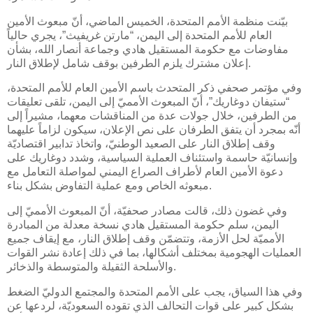
بيّنت منظمة الأمم المتحدة، الخميس الماضي، أنّ مبعوث الأمين
العام للأمم المتحدة إلى اليمن، “مارتن غريفيث”، يجري حالياً
مفاوضات مع حكومة المستقيل هادي وجماعة أنصار الله، بشأن
إعلان مشترك يلزم الطرفين بوقف شامل لإطلاق النار.
وفي مؤتمر صحفي ذكر المتحدث باسم الأمين العام للأمم المتحدة،
“ستيفان دوغاريك”، أنّ المبعوث الأمميّ إلى اليمن، تلقى تعليقات
من الطرفين، خلال جولات عدة من المناقشات معهما، مشيراً إلى
أنّه بمجرد أن يتفق الطرفان على نص الإعلان، سيكون لزاماً عليهما
وقف إطلاق النار على الصعيد الوطنيّ، واتخاذ تدابير اقتصاديّة
وإنسانيّة حاسمة واستئناف العملية السياسية، وشدد دوغاريك على
دعوة الأمين العام لأطراف الصراع اليمني لمواصلة التعامل مع
مبعوثه الخاص ومع عملية التفاوض بشكل بناء.
وفي غضون ذلك، قالت مصادر صحفيّة، أنّ المبعوث الأمميّ إلى
اليمن، سلم حكومة المستقيل هادي نسخة معدلة من المبادرة
الأمميّة لحل الأزمة، وتتضمّن وقف إطلاق النار، مع إيقاف جميع
العمليات الهجومية بمختلف أشكالها، بما في ذلك إعادة نشر القوات
والأسلحة الثقيلة والمتوسطة والذخائر.
وفي هذا السياق، يجب على الأمم المتحدة والمجتمع الدوليّ الضغط
بشكل كبير على قوات التحالف الذي تقوده السعوديّة، لردعها عن