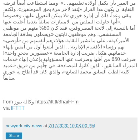
من العمر بأن يكمل أولاده تعليمهم…». ومما استطاعت أيضاً فرضه
النقابة أن يكون هذا القرار «يُنفذ لآخر مرة بحق الموظفين». ولكنه،
يبقى وعداً، ذلك أن إدارة خوري «لا يمكن التعويل عليها، وخصوصاً
أنها حاولت التملص من الامتيازات سابقاً بعدما أعلنت عنها».
أما بالنسبة إلى لائحة المصروفين، فقد كان 80% منهم من موظفي
المستشفى، وهم موظفون ثابتون «ويحملون بطاقة الجامعة
الأميركية»، على ما تشير النقابة. هؤلاء هم أنفسهم من «أوصى»
بهم رؤساء الأقسام الإدارية… الذين أُبلغوا أول من أمس بإنهاء
خدماتهم. هكذا، ضربت إدارة الجامعة «عصفورين بحجرٍ واحد»!
صرفت 650 من أهلها وصرفت عنها المسؤولية بإعلان إنهاء خدمات
المدراء السابقين، الذين كانوا، للمصادفة، في جلّهم من فريق «عميد
كلية الطب السابق محمد الصايغ»، والذي كان قد أطاح به خوري
سابقاً.
from وكالة نيوز https://ift.tt/3haiFFm
via
IFTTT
newyork-city-news
at
7/17/2020 10:03:00 PM
Share