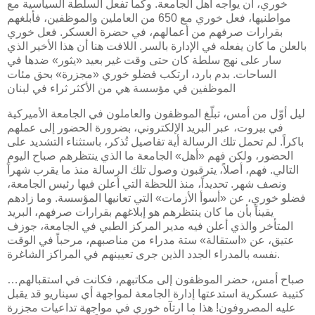
خوري، أن يواجه أهل الجامعة. وكما تفعل السلطة السياسية مع
مواطنيها، فعل خوري مع 650 من العاملين والموظفين، فأبلغهم
بقرارات صرفهم من أعمالهم، في حضرة العسكر. فعل خوري
بالعلن ما كان يفعله في الإدارة بالسر. اللافت هنا أن هذا الأخير الذي
سار على نهج سلطة كان حتى وقت غير بعيد «يثور» ضدها في
الساحات. بدم بارد، ارتكب فضلو خوري «مجزرة» بحق مئات
الموظفين في مؤسسة هي من الأكثر ثراء في لبنان
ليل أوّل من أمس، تبلّغ الموظفون والعاملون في الجامعة الأميركية
في بيروت، عبر البريد الإلكتروني، بضرورة الحضور إلى عملهم
باكراً. لم تحمل تلك الرسالة أية تفاصيل تُذكر، باستثناء التشديد على
الحضور، ولكن فهم «أهل» الجامعة ما الذي ينتظرهم صباح اليوم
التالي. فهم، أصلاً، يترقبون وصول تلك الرسالة منذ ما يقرب شهراً
ونصف شهر. تحديداً، منذ اللحظة التي أعلن فيها رئيس الجامعة،
فضلو خوري، عن «أسوأ الأزمات» التي تعانيها المؤسسة. وما زادهم
يقيناً بأن ما كان ينتظرهم هو إبلاغهم بقرارات صرفهم، البريد
المتأخر والذي أعلن فيه مدير المركز الطبي في الجامعة، جوزف
عتيق، عن «استقالة» ستة مدراء من مناصبهم، مرحباً في الوقت
نفسه بالمدراء الجدد الذين جرى تعيينهم في المراكز الشاغرة.
صباح أمس، حضر الموظفون إلى مكاتبهم، فكانت في استقبالهم…
كتيبة عسكرية استدعتها إدارة الجامعة لمواجهة أي سيناريو قد يقبل
عليه المصروفون! هذا ما ارتآه خوري في مواجهة تداعيات مجزرة