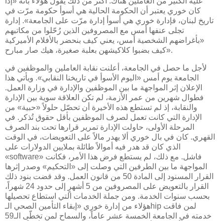
عليه الكثير من العاملين هناك. أكثر من ذلك يقول هؤلاء بأنه «إذا
كان خوري يعتبر أن الحكومة الحالية هي أسوأ حكومة مرّت في
تاريخ لبنان، فإدارة خوري هي أسوأ إدارة مرّت على الجامعة». إدارة
تجلى عنفها أمس مع المصروفين الذين رُحّلوا من مكاتبهم
«بأغراضهم الشخصية أمس، يعني كيف بنحضر بالأفلام الأميركية
كيف بضبوا كلاكيشهن بعلبة صغيرة، هيك صار مبارح».
لأجل ما حصل في الجامعة، أعلنت نقابة العاملين والموظفين في
الجامعة يوم أمس «اليوم الأسوأ في تاريخنا النقابي». ويأتي هذا
الإعلان إثر المواجهة ما بين الموظفين والإدارة في وزارة العمل.
فطوال شهرين من عمر الأزمة، لم تكن العلاقة سوية بين الإدارة
والنقابة، إذ لم تستطع هذه الأخيرة أن تحصّل حلولاً «حبية» من
الإدارة التي كانت تعمل لصرف الموظفين بأقل حقوق تُذكر. في
المرحلة الأولى، حاولت الإدارة تمرير قرارها تحت بند الصرف
القهري. كان في بال خوري ألا يهدر مالاً على التعويضات، في الوقت
الذي كان قد هدر فيه أموالاً طائلة بملايين الدولارات على
«software» فاشل. مع ذلك، لم يستطع فرض هذا الأمر، فكانت
المواجهة ما بين الطرفين التي وصلت إلى «التحكيم» وصدر إثرها
القرار المسنود إلى المادة 50 من قانون العمل. وقد قضت بنود ذلك
القرار بالتعويض على المصروفين من 5 أشهرٍ إلى حدود 24 شهراً،
بحسب سنوات الخدمة. ومن جملة الخدمات التي استطاع تحصيلها
هؤلاء من إدارة خوري «إبقاء التأمين الصحي الـhip لمن فاقت
خدمته في الجامعة الخمسة عشر عاماً، والسماح لمن تخطّى الـ59