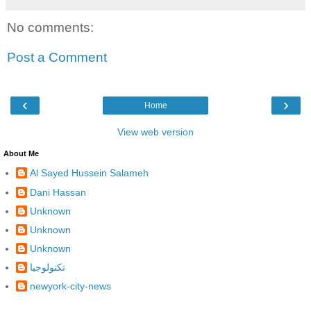
No comments:
Post a Comment
‹
›
Home
View web version
About Me
Al Sayed Hussein Salameh
Dani Hassan
Unknown
Unknown
Unknown
تكنولوجيا
newyork-city-news