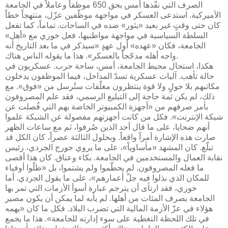
الصرف التي نفّذها أمس بحق 650 موظفاً وعاملاً في الجامعة
الأميركية. استدعى العسكر في مواجهة موظّفين عزّل، منتهجاً خطاً
كان حتى وقتٍ غير بعيد «يثور» ضده في الساحات. تماماً، كما تفعل
السلطة السياسية في مواجهة مواطنيها، فعل خوري مع «أهل»
الجامعة، فكان «عهده» أول عهدٍ «سيذكر في ما بعد التاريخ أنه
واجه أهله مدجّجاً بالعسكر». هذا ما يقوله الناس هناك.
هكذا، استحال محيط الجامعة، أمس، ساحة حرب. عسكريون في
حالة تأهب. آليات عسكرية تسدّ المداخل، فيما الموظفون يدخلون
مكاتبهم بلا حولٍ ولا قوة ينتظرون مغلّفات ستُرسل من «فوق». مع
ذلك، لم يكن ثمة حاجة إلى التبليغ الرسمي، فقد علم المصروفون
بأمر صرفهم من «أجهزة الكمبيوتر الخاصة بهم التي فُصلت عن
شبكة الإنترنت». فكل من كانت أجهزتهم مفصولة عن الشبكة علموا
أنهم ضحايا، على ما قال أحد الذين صُرفوا، ثم مع ساعات الظهر
صارت هذه الإشارة أمراً واقعاً. وبحلول الثالثة عصراً، كان الكل قد
تبلّغ. كان المشهد «مأساوياً»، على ما يروي جورج الجردي، رئيس
نقابة العمال والمستخدمين في الجامعة. بكاء وعناق. كان هذا أقصى
ما فعله المصروفون. لم يحطّموا ولم يشتموا، بل «ظلّوا أوفياء
للمكان الذي بذلوا فيه جلّ أعمارهم»، على ما يقول الجردي. أما
خوري، فقد ارتأى أن يترجم عبارة أسوأ الأزمات التي تمر بها
الجامعة بصرف المئات من أهلها. لم يأبه لما يمكن أن يكون مصير
هؤلاء في عزّ الأزمة المالية التي تضرب البلاد. فكل ما كان «يهمه
في تلك اللحظة التغطية على سوء إدارته للجامعة». هذا ما يجمع