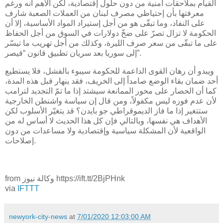
القيام بملاحقات أمنية من دون حلول إقتصادية، لكن الأهم أنه ورغم
معرفتها بأن إحتياطي مصرف لبنان من العملات الصعبة شارف
على النفاد، وما تبقّى هو من أجل إستيراد المواد الأساسية، إلا أن
الحكومة لا تزال تصرّ على ضخّ دولارات في السوق من أجل الحفاظ
على ما تبقّى من سعر صرف الليرة، وكذلك من أجل تهريب ما تيسّر
إلى سوريا بعد سريان تطبيق قانون “قيصر”.
ويبدو أن رهان القوى الداعمة للحكومة سيبوء بالفشل، فلا يستطيع
أحد ضمان بقاء الوضع صامداً إلى الخريف، فقد ينهار قبل هذه المدة،
كما أن الحصار على محور الممانعة سيشتد إذا ما تمّ التجديد لترامب
لأن عدم فوزه ليس مكفولاً، ومن قال إن سياسة واشنطن الخارجية
ستتغير إذا ما فاز الديموقراطي جو بايدن؟ قد يتغيّر الأسلوب لكن
الأهداف هي نفسها، وبالتالي فإن كل هذا الحديث لا أساس له من
الواقعية لأن المشكلة سياسية وإقتصادية ولا مساعدات من دون
إصلاحات.
from وكالة نيوز https://ift.tt/2BjPHnk
via
IFTTT
newyork-city-news
at
7/01/2020 12:03:00 AM