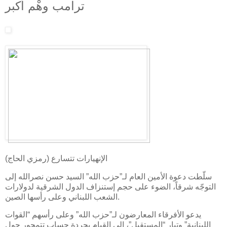
ترامب وهْم أكبر
الإنهيارات تتسارع (رمزي الحاج)
سلّطت دعوة الأمين العام لـ”حزب الله” السيد حسن نصرالله إلى
التوجّه شرقاً، الضوء على حجم إستنزاف الدول الشرقية لدولارات
الشعب اللبناني وعلى رأسها الصين.
يدعو الأفرقاء المعارضون لـ”حزب الله” وعلى رأسهم “القوات
اللبنانية” وتيار “المستقبل”، إلى القيام بجردة حساب تتمحور حول