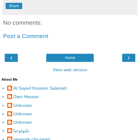
Share
No comments:
Post a Comment
‹
›
Home
View web version
About Me
Al Sayed Hussein Salameh
Dani Hassan
Unknown
Unknown
Unknown
تكنولوجيا
newyork-city-news