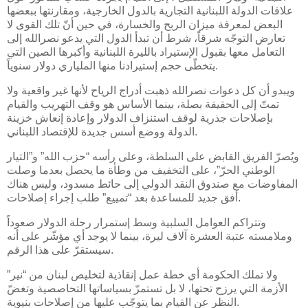
علاقات الدولة اللبنانية التجارية بالدول الخارجية، ومقارنتها ببعضها
البعض لمعرفة ميزان الربح والخسارة، في حين أنّ تلك القوى لا
تعارض التوجّه شرقاً، شرط أن تبدأ الدول التي يدعو نصرالله إلى
التعامل معها بقبول الإستيراد بالليرة اللبنانية وأكبرها الصين التي
يتخطّى حجم إستيرادنا منها الملياري دولار سنوياً.
ويبدو أن كل دعوات نصرالله ذهبت أدراج الرياح لأنها غير واقعية ولا
تمتّ إلى الحقيقة بصلة، بينما الأساس هو وقف التهريب والقيام
بإصلاحات جذرية لوقف استنزاف الدولار وإعادة إنعاش خزينة
الدولة ووضع أسس جديدة للإقتصاد اللبناني.
ويُصرّ الفريق القابض على السلطة، وعلى رأسه “حزب الله” و”التيار
الوطني الحرّ”، على التخفيف من وطأة ما يحصل بعدما وصلت
المفاوضات مع صندوق النقد الدولي إلى حائط مسدود، وليس هناك
أفق جديد للمساعدة بعد “تمييع” طلب إجراء إصلاحات.
وتتراكم العوامل السلبية وسط إستمرار رحلة الدولار صعوداً
وملامسته عتبة العشرة آلاف ليرة، بينما لا يوجد أي مؤشّر على أنه
سيستقرّ على هذا الرقم.
ولا تملك الحكومة أي خطة عمل إنقاذية لتخليص لبنان من “نير”
الأزمة التي يرزح تحتها، لا بل تستمرّ بسياساتها التحاصصية وتغضّ
النظر عن القيام بما يتوجّب عليها من إصلاحات بنيوية.