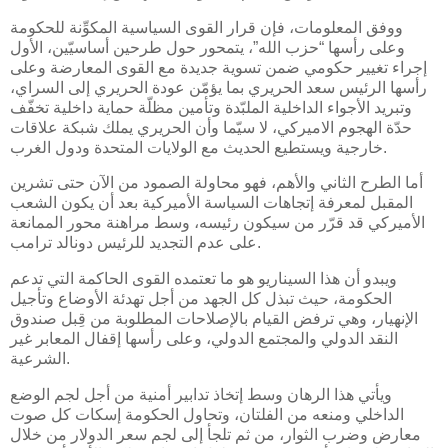
ووفق المعلومات، فإن قرار القوى السياسية المكوِّنة للحكومة
وعلى رأسها “حزب الله”، يتمحور حول طرحين أساسيّين، الأول
إجراء تغيير حكومي ضمن تسوية جديدة مع القوى المعارضة وعلى
رأسها الرئيس سعد الحريري بما يؤمّن عودة الحريري إلى السراي،
وتبريد الأجواء الداخلية الملبّدة وتأمين مظلّة حماية داخلية تخفّف
حدّة الهجوم الاميركي، لا سيّما وأن الحريري يملك شبكة علاقات
خارجية ويستطيع الحديث مع الولايات المتحدة ودول الغرب.
أما الطرح الثاني والأهم، فهو محاولة الصمود من الآن حتى تشرين
المقبل لمعرفة إتجاهات السياسة الأميركية بعد أن يكون الشعب
الأميركي قد قرّر من سيكون رئيسه، وسط مراهنة محور الممانعة
على عدم التجديد للرئيس دونالد ترامب.
ويبدو أن هذا السيناريو هو ما تعتمده القوى الحاكمة التي تدعم
الحكومة، حيث تبذل كل الجهد من أجل تهدئة الأوضاع وتأجيل
الإنهيار، وهي ترفض القيام بالإصلاحات المطلوبة من قِبل صندوق
النقد الدولي والمجتمع الدولي، وعلى رأسها إقفال المعابر غير
الشرعية.
ويأتي هذا الرهان وسط إتخاذ تدابير أمنية من أجل لجم الوضع
الداخلي ومنعه من الفلتان، وتحاول الحكومة إسكات كل صوت
معارض وضرب الثوار، من ثم تلجأ إلى لجم سعر الدولار من خلال