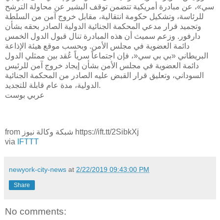
سي»، عن مبادرة أمريكية تتضمن توقف البشير عن محاولة الترشح
للرئاسة، وتشكيل حكومة انتقالية، مقابل خروج آمن من السلطة
وتجميد قرار مدعي المحكمة الجنائية الدولية الصادر بحقه بشأن
دارفور. وزعم سميث أن هذه المبادرة تنال قبول الدول الخمس
دائمة العضوية في مجلس الأمن. وبحسب موقع هيئة الإذاعة
البريطاني «بي بي سي«، فإن اجتماعاً سرياً عُقد بين ممثلي الدول
دائمة العضوية في مجلس الأمن بشأن إيجاد خروج آمن للرئيس
السوداني، وتعليق قرار القبض عليه الصادر من المحكمة الجنائية
الدولية، مدة عام قابلة للتجديد.
عربي بوست
from شبكة وكالة نيوز https://ift.tt/2SibkXj
via
IFTTT
newyork-city-news
at
2/22/2019 09:43:00 PM
Share
No comments: