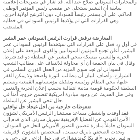
والمخابرات السوداني صلاح عبد الله، قد أشار في تصريحات إعلامية
سابقة أن البشير سيتخلى عن منصب رئيس المؤتمر الوطني
الحاكم، على أن يستمر رئيساً للسودان، دون الترشح لولاية أخرى،
وهي القرارات التي لم يؤكدها الرئيس السوداني في خطابه
المقتضب.
المعارضة ترفض قرارت الرئيس السوداني عمر البشير
في أول رد فعل على القرارات التي سيتخذها الرئيس السوداني عمر
البشير، أعلن تجمع المهنيين السودانيين والقوى الموقعة على إعلان
الحرية والتغيير، تمسكه بتنحي البشير عن السلطة دو قيد شرط.
وقال في بيان الجمعة أن أي محاولة للالتفاف على مطالب الشعب
السوداني لن تجد سوى المزيد من الفعل الثوري السلمي في
الشوارع. وأضاف البيان أن مطالب الثورة واضحة ولا يمكن القفز
عليها، تنحي النظام ورئيسه وتفكيك مؤسساتهم القمعية وتسليم
السلطة لحكومة قومية مدنية انتقالية بحسب إعلان الحرية والتغيير.
وفي ظل الحديث عن وجود مبادرة أمريكية تتضمن خروجاً آمناً في
حال تنحي البشير عن السلطة.
ضغوطات خارجية من اجل غيجاد حل توافقي
فقد أوفدت واشنطن مساعد مستشار الرئيس الأمريكي لشؤون
الأمن القومي عن القضايا الإفريقية سيريل سارتر، الذي قدم إلى
السودان حاملاً مبادرة تتضمن التصور الأمريكي للحل في السودان.
وتحدث الصحفي باتريك سميث، المتخصص بالشؤون الإفريقية
ورئيس تحرير «أفريكا كوندينشال»، في حوار إذاعي على «بي بي