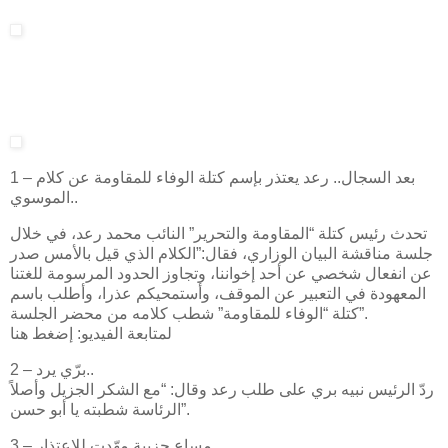
1 – بعد السجال.. رعد يعتذر بإسم كتلة الوفاء للمقاومة عن كلام
الموسوي..
تحدث رئيس كتلة “المقاومة والتحرير” النائب محمد رعد، في خلال
جلسة مناقشة البيان الوزاري، فقال:”الكلام الذي قيل بالأمس صدر
عن انفعال شخصي عن أحد إخواننا، وتجاوز الحدود المرسومة للغتنا
المعهودة في التعبير عن الموقف، وأستمحيكم عذرا، وأطلب باسم
كتلة “الوفاء للمقاومة” شطب كلامه من محضر الجلسة”.
لمتابعة الفيديو: إضغط هنا
2 – برّي يرد..
ردّ الرئيس نبيه بري على طلب رعد وقال: “مع الشكر الجزيل وأصلاً
الرئاسة شطبته يا أبو حسن”.
3 – مساع حزبية مهّدت للاعتذار