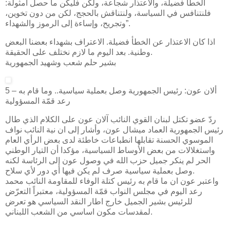
الخطأ فضيلة، والاعتذار شجاعة، ولكن فليكن ما حصل أمثولة:
فلنتنافس في السياسة، ولنتناقش بالحجج، لكن من دون تخوين،
وتجريح، وإساءة إلى الرموز والشهداء”.
اذا كان الاعتذار عن الخطأ فضيلة. الاعتراف بشهداء بعضنا البعض
وطنية. بعد اليوم ما لازم نختلف على الحقيقة.
بشير حلم شعب وشهيد الجمهورية
5 – ألان عون: رئيس الجمهورية وصل بعملية سياسية.. وما قام به
رعد قمّة المسؤولية
ردّ عضو تكتل لبنان القوي النائب آلان عون على الكلام الذي طال
رئيس الجمهورية العماد ميشال عون، وأشار إلى ان نية النائب نواف
الموسوي الحسنة تقابلها انطباعات خاطئة لدى بعض الرأي العام
واستغلالات من بعض الأوساط السياسية، مؤكدا أن التيار الوطني
الحر لم ينكر جميل حزب الله في وصول عون إلى الرئاسة لكنه
وصل بعملية سياسية صرف لم يكن فيها أي دور لأي سلاح.
واعتبر عون ان ما قام به رئيس كتلة الوفاء للمقاومة النائب محمد
رعد اليوم في مجلس النواب قمّة المسؤولية، معتبراً التعرّض
للرئيس بشير الجميل خارج اطار النقد السياسي هو تعرض
لمقدسات مكون اساسي من الشعب اللبناني.