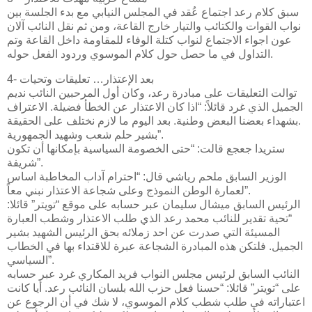
سبق كلام رعد اجتماع عُقد في المجلس النيابي مع بدء الجلسة بين
نواب القوات والكتائب والتيار خارج القاعة، ومن ثم نقل النائب آلان
عون اجواء الاجتماع لنواب كتلة الوفاء للمقاومة داخل القاعة وتم
التداول في ما حصل حول كلام الموسوي وردود الفعل حوله.
4- بعد الإعتذار… تعليقات وتحيات
توالت التعليقات على مبادرة رعد، وكان أول المرحبين النائب نديم
الجميل الذي غرد قائلاً: “اذا كان الاعتذار عن الخطأ فضيلة. الاعتراف
بشهداء بعضنا البعض وطنية. بعد اليوم ما لازم نختلف على الحقيقة.
بشير حلم شعب وشهيد الجمهورية”.
ستريدا جعجع قالت: “حتى الخصومة السياسية بإمكانها أن تكون
شريفة”.
الوزير السابق ملحم رياشي قال: “احترام آداب المخاطبة اساس
لعمارة الوطن النموذج وعلى شجاعة الاعتذار نبني معاً”.
الرئيس السابق ميشال سليمان عبر حسابه على موقع “تويتر” قائلا:
“‏تحية تقدير للنائب محمد رعد الذي طلب الاعتذار وشطب العبارة
المسيئة التي صدرت عن احد زملائه بحق الرئيس الشهيد بشير
الجميل. فلتكن هذه المبادرة الشجاعة عبرة للاقتداء بها في الخطاب
السياسي”.
النائب السابق لرئيس مجلس النواب فريد المكاري غرد عبر حسابه
على “تويتر” قائلا: “حسنا فعل حزب الله بلسان النائب رعد. أيا كانت
اعتباراته في طلب شطب كلام الموسوي، لا شك في أن الرجوع عن