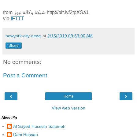
from شبكة وكالة نيوز http://bit.ly/2tpXSa1
via
IFTTT
newyork-city-news
at
2/15/2019 09:53:00 AM
Share
No comments:
Post a Comment
‹
›
Home
View web version
About Me
Al Sayed Hussein Salameh
Dani Hassan