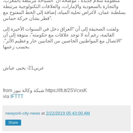
منظومة سلام جديدة”، موضحة أن “السياحة مرتبطة بالمغرب،
والتجارة بالسعودية والإمارات، والعلاقات التكنولوجية مرتبطة
بسلطنة عمان، لأغراض تحلية المياه، إضافة إلى الخط المفتوح مع
قطر بشأن حركة حماس”.
ولفتت الصحيفة إلى أن “العراق دخل في السنوات الأخيرة إلى
القائمة، رغم أنه لا توجد علاقات مع حكومته”، منوهة إلى أن
“الاتصال مع المواطنين الخاصين من الجانبين حار وعظيم الأثر”،
بحسب زعمها.
عربي21- يحيى عياش
from شبكة وكالة نيوز https://ift.tt/2SVcxsK
via
IFTTT
newyork-city-news
at
2/22/2019 05:43:00 AM
Share