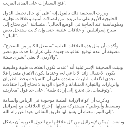
فتح السفارات على المدى القريب”.
وبررت الصحيفة ذلك بالقول إنه “على أي حال تحصل الدول
الخليجية الأربع على ما تريده، من اتصالات أمنية وعلاقات تجارية
ودبلوماسية عند الحاجة في الوضع الحالي”، متسائلة: “من يحتاج إلى
سياح إسرائيليين أو علاقات علنية، حتى وإن كانت ستدخل بعض
المال؟”.
وأكدت أن مثل هذه العلاقات العلنية “ستفعل الكثير من الضجيج”،
مضيفة أن عدم توقيع اتفاقيات جديدة على غرار ما حدث مع مصر
والأردن، لا يعني “بشرى سيئة”.
وبينت الصحيفة الإسرائيلية أنه “عندما تكون العلاقات طبية وطبيعية
يكون الاحتفال زائدا لا داعي له، وعندما يكون الاتفاق متعذرا فلا
تجدي الألعاب النارية”، مشددة على أن “السياحة وخط الطيران
والزيارات والتجارة المتبادلة والأجواء الودية لا تحتاج إلى احتفالات
وتوقيعات، بل تحتاج إلى إرادة طيبة”، على حد قول “معاريف”.
وذكرت أن “نواة الإرادة الطيبة موجودة في الرياض والمنامة
ومسقط وأبوظبي”، مستدركة بقولها: “إخراج العلاقات مع إسرائيل
إلى النور، معناه أن يشق لها طريق التفافي بعيدا عن رام الله”.
وتابعت: “يمكن لإسرائيل من كل علاقاتها مع الدول العربية أن تشكل