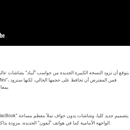
بمعالجات أحدث، وذاكرة وصول عشوائي أكبر.
الواجهة الأمامية كما في هواتف “آيفون” الجديدة، مزودة بذاكرة وصول عشوائي تصل إلى 16 غيغابايت.