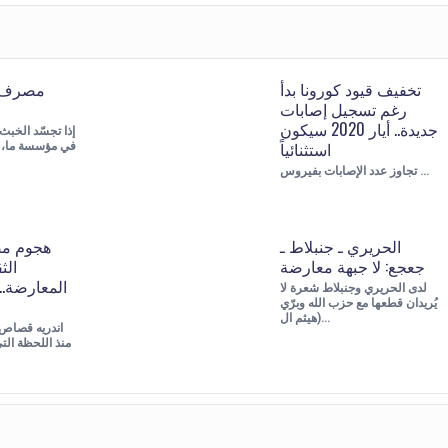
تخفيف قيود كورونا بدأ
مصرف ل
رغم تسجيل إصابات
جديدة.. أيار 2020 سيكون
استثنائياً
في مؤسسة ما،
تجاوز عدد الإصابات بفيروس …
الحريري ـ جنبلاط ـ
هجوم مض
جعجع: لا جبهة معارضة
الث
المعارضة… 
لدى الحريري وجنبلاط شعرة لا
يُريدان قطعها مع حزب الله وبرّي
(هيثم ال…
منذ اللحظة الت