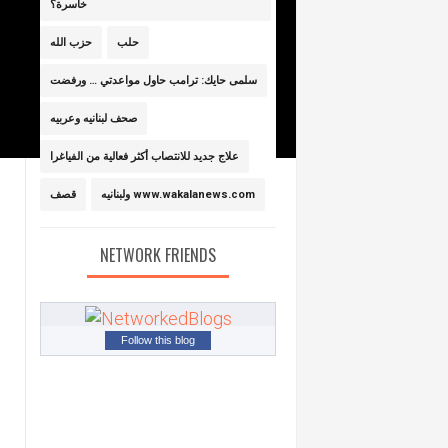
خاسرة؟
حلب
حزب الله
سلمى حايك: ترامب حاول مواعدتي … ورفضت
صحف لبنانيه وعربيه
علاج جديد للانتصاب أكثر فعالية من الفياغرا
ولبنانيه www.wakalanews.com
قصف
NETWORK FRIENDS
Follow this blog