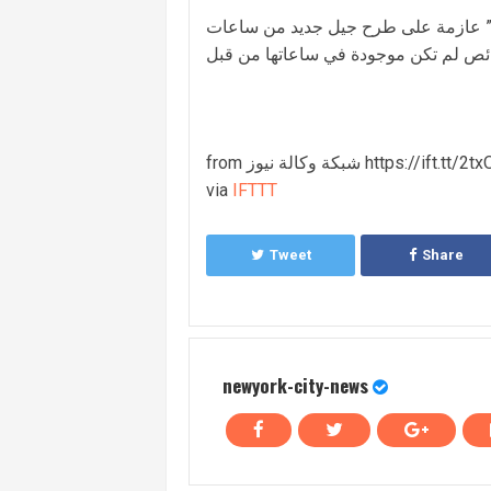
ى طرح جيل جديد من ساعات “Apple Watch” الذكية،
وكالة نيوز https://ift.tt/2txOH7u
via
IFTTT
Tweet
Share
newyork-city-news