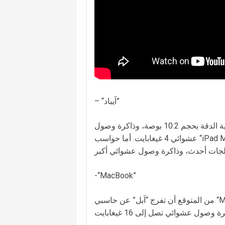
– “آيباد”
يتوقع أن تزود النسخة الكبيرة الجديدة من حواسب “آيباد” بشاشات عالية الدقة بحجم 10.2 بوصة، وذاكرة وصول
عشوائي 4 غيغابايت. أما حواسب “iPad Mini”، فمن المفترض أن تحافظ على حجمها الحالي، لكنها ستزود
-“MacBook”
من المتوقع أن تفرج “آبل” عن حاسبي “MacBook” بتصميم جديد كليا، وشاشات بدون حواف تملأ معظم مساحة