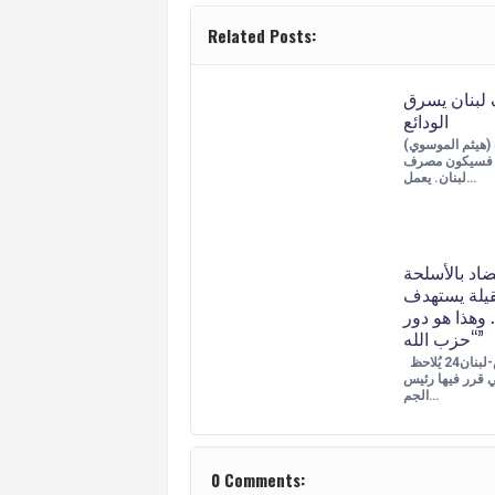
Related Posts:
بنان يسرق
الودائع
(هيثم الموسوي) إذا تجسّد الخبث
 فسيكون مصرف
لبنان. يعمل…
اد بالأسلحة
قيلة يستهدف
وهذا هو دور
“حزب الله”
اندريه قصاص-لبنان24 يُلاحظ
ي قرر فيها رئيس
الجم…
0 Comments: