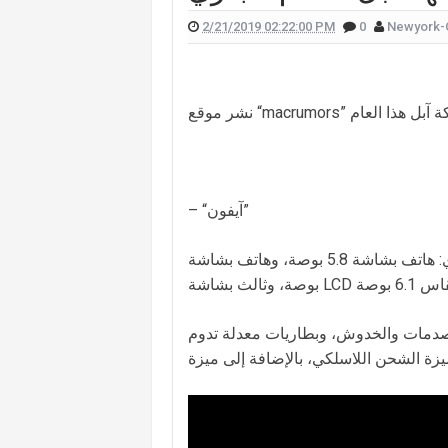
2/21/2019 02:22:00 PM
0
Newyork-
 علّقت هيفا وهبي على تفجير "البيجر"؟
 الممثل يورغو شلهوب تنتشر تعرفوا إليها
لقناة التي تعمل فيها هذا ما قالته (صورة)
ات "أميركا غوت تالنت" فمن هي؟ (صورة)
لان يدخلان القفص الذهبي في روما (صور)
سعيدي وزوجها وسام بريدي: أحبك (فيديو)
– “آيفون”
للبنانيّ بالهجرة إلى كندا؟.. إليكم ما كشفه
من المفترض أن تطرح “آبل” 3 هواتف جيدة العام الجاري: هاتف بشاشة 5.8 بوصة، وهاتف بشاشة OLED 6.5
للصدمات والخدوش، وبطاريات معدلة تدوم