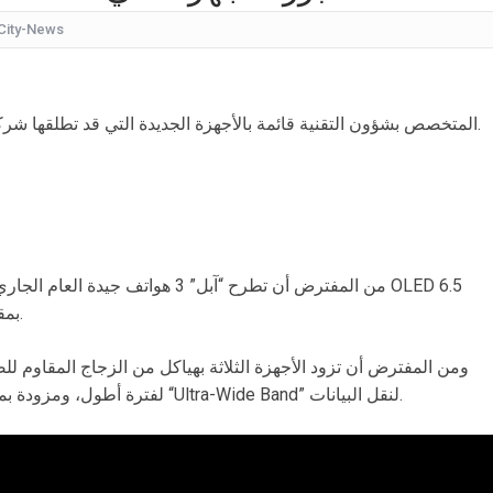
City-News
كيف
شقراء جميلة تشبه الأوروبيات.. صورة لابنة
قرار مُفاجئ.. إعلامية شهيرة تُعلن إنهاء تعاقدها مع ا
نشر موقع “macrumors” المتخصص بشؤون التقنية قائمة بالأجهزة الجديدة التي قد تطلقها شركة آبل هذا العام.
عُثر على جثتها ملقاة أسفل جسر.. وفاة إحدى متسابق
بأجواء مليئة بالحب والرومانسية... ممث
بالقبلات... لحظات رومانسيّة بين ريم ال
بالفيديو هل يُفكّر هذا الفنان ا
بوصة، وثالث بشاشة LCD بمقاس 6.1 بوصة.
ومن المفترض أن تزود الأجهزة الثلاثة بهياكل من الزجاج المقاوم 
لفترة أطول، ومزودة بميزة الشحن اللاسلكي، بالإضافة إلى ميزة “Ultra-Wide Band” لنقل البيانات.