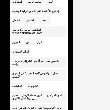
اليمن
صحف عربيه
اشتباكات
إحذري الأطعمة التي تخفّض الرغبة الجنسية!
القدس
الطقس
اعتقال
الملخص اليومي-وكالة نيوز
www.wakalanews.com
ايران
امن
الموجز
ايران السعودية
بالصور..صدر المرأة هو الأكثر إغراء للرجل-
دراسة
تبديل المواقع في"لعبة المحاور" في الشرق
الأوسط
تكنولوجيا
تحقيقات
ثدي المرأة يجذب أعين معظم الرجال.. تفسير
علمي لهذا التأثير الأنثوي
حرب "أنونيموس" ضد "داعش"..هل هي حرب