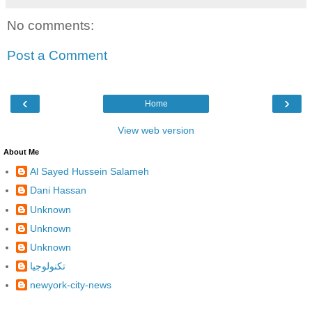
No comments:
Post a Comment
‹
›
Home
View web version
About Me
Al Sayed Hussein Salameh
Dani Hassan
Unknown
Unknown
Unknown
تكنولوجيا
newyork-city-news