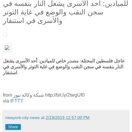
للميادين: أحد الأسرى يشعل النار بنفسه في
سجن النقب والوضع في غاية التوتر
والأسرى في استنفار
عاجل فلسطين
المحتلة
:
مصدر
خاص
للميادين
:
أحد
الأسرى
يشعل
النار
بنفسه
في
سجن
النقب
والوضع
في
غاية
التوتر
والأسرى
في
استنفار
from شبكة وكالة نيوز http://bit.ly/2twgUf0
via
IFTTT
newyork-city-news
at
2/19/2019 12:57:00 PM
Share