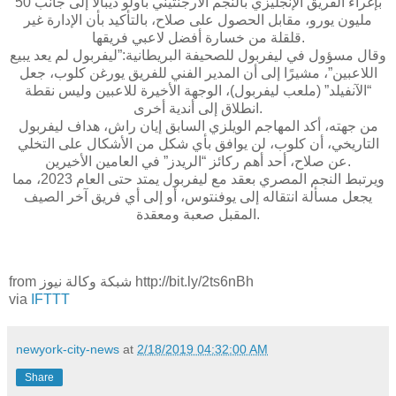
بإغراء الفريق الإنجليزي بالنجم الأرجنتيني باولو ديبالا إلى جانب 50
مليون يورو، مقابل الحصول على صلاح، بالتأكيد بأن الإدارة غير
قلقلة من خسارة أفضل لاعبي فريقها.
وقال مسؤول في ليفربول للصحيفة البريطانية:”ليفربول لم يعد يبيع
اللاعبين”، مشيرًا إلى أن المدير الفني للفريق يورغن كلوب، جعل
“الآنفيلد” (ملعب ليفربول)، الوجهة الأخيرة للاعبين وليس نقطة
انطلاق إلى أندية أخرى.
من جهته، أكد المهاجم الويلزي السابق إيان راش، هداف ليفربول
التاريخي، أن كلوب، لن يوافق بأي شكل من الأشكال على التخلي
عن صلاح، أحد أهم ركائز “الريدز” في العامين الأخيرين.
ويرتبط النجم المصري بعقد مع ليفربول يمتد حتى العام 2023، مما
يجعل مسألة انتقاله إلى يوفنتوس، أو إلى أي فريق آخر الصيف
المقبل صعبة ومعقدة.
from شبكة وكالة نيوز http://bit.ly/2ts6nBh
via
IFTTT
newyork-city-news
at
2/18/2019 04:32:00 AM
Share