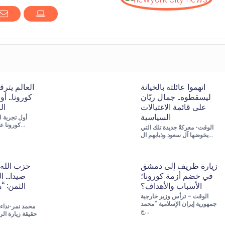
اتهموا عائلته بالخيانة
العالم يتر
ليسقطوه.. جمال ريّان
كورونا.. أ
على قائمة الاغتيالات
ال
السياسية
أول تجربة 
كورونا على البشر يترقبها…
الوقت- معركةٌ جديدة تلك التي
يخوضها آل سعود وذبابهم ال…
زيارة ظريف إلى دمشق
في خضم أزمة كورونا؛
صيدا… ال
الأسباب والأهداف؟
الثمن: “
الوقت – ترأس وزير خارجية
جمهورية إيران الإسلامية “محمد
محمد نمر-نداء
ج…
حقيقة زيارة ال