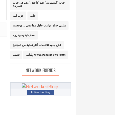
حرب "أنونيموس" ضد "داعش"..هل هي حرب
خاسرة؟
حلب
حزب الله
سلمى حايك: ترامب حاول مواعدتي … ورفضت
صحف لبنانيه وعربيه
علاج جديد للانتصاب أكثر فعالية من الفياغرا
ولبنانيه www.wakalanews.com
قصف
NETWORK FRIENDS
Follow this blog