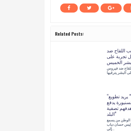
Related Posts:
قب اللقاح ضد
ول تجربة على
بشر الخميس
للقاح ضد فيروس
“حزب الله” يريد تطويع
سنيورة يدفع
هدفهم تصفية
البلد”
 الوطن من يسمع
رئيس حسان دياب
إلى…