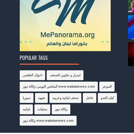
POPULAR TAGS
اسرار و عناوين الصحف
احوال الطقس
الموجز
الملخص اليومي-وكالة نيوز www.wakalanews.com
كيان العدو
عاجل
صحف لبنانيه وعربيه
شهيد
سوريا
وكالة نيوز
محليات
لبنانيه
وكالة نيوز www.wakalamews.com