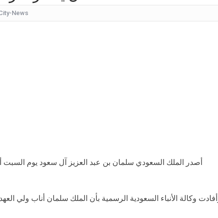
City-News
كيف
شقراء جميلة تشبه الأوروبيات.. صورة لابنة
قرار مُفاجئ.. إعلامية شهيرة تُعلن إنهاء تعاقدها مع ا
عُثر على جثتها ملقاة أسفل جسر.. وفاة إحدى متسابق
بأجواء مليئة بالحب والرومانسية... ممث
بالقبلات... لحظات رومانسيّة بين ريم ال
بالفيديو هل يُفكّر هذا الفنان ا
أصدر الملك السعودي سلمان بن عبد العزيز آل سعود يوم السبت أمر
فادت وكالة الأنباء السعودية الرسمية بأن الملك سلمان أناب ولي العه