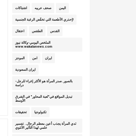
اليمن
صحف عربيه
اشتباكات
إحذري الأطعمة التي تخفّض الرغبة الجنسية!
القدس
الطقس
اعتقال
الملخص اليومي-وكالة نيوز
www.wakalanews.com
ايران
امن
الموجز
ايران السعودية
بالصور..صدر المرأة هو الأكثر إغراء للرجل-
دراسة
تبديل المواقع في"لعبة المحاور" في الشرق
الأوسط
تكنولوجيا
تحقيقات
ثدي المرأة يجذب أعين معظم الرجال.. تفسير
علمي لهذا التأثير الأنثوي