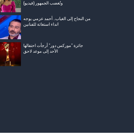
وتُغضب الجمهور (فيديو)
من النجاح إلى الغياب.. أحمد عزمي يوجه
نداء استغاثة للفنانين!
جائزة "موركس دور" أرجأت احتفالها
الأحد إلى موعد لاحق