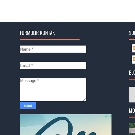
FORMULIR KONTAK
SU
BL
MO