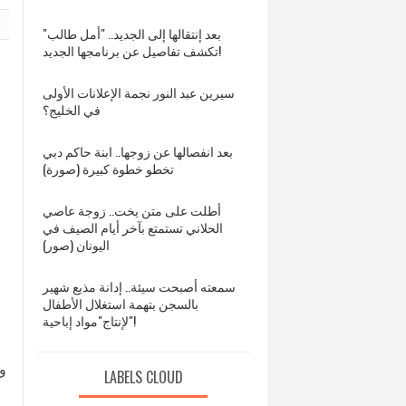
بعد إنتقالها إلى الجديد.. "أمل طالب"
تكشف تفاصيل عن برنامجها الجديد!
سيرين عبد النور نجمة الإعلانات الأولى
في الخليج؟
بعد انفصالها عن زوجها.. ابنة حاكم دبي
تخطو خطوة كبيرة (صورة)
أطلت على متن يخت.. زوجة عاصي
الحلاني تستمتع بآخر أيام الصيف في
اليونان (صور)
سمعته أصبحت سيئة.. إدانة مذيع شهير
بالسجن بتهمة استغلال الأطفال
لإنتاج"مواد إباحية"!
وأ
LABELS CLOUD