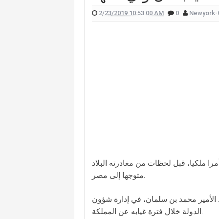
2/23/2019 10:53:00 AM
0
Newyork-
 علّقت هيفا وهبي على تفجير "البيجر"؟
 الممثل يورغو شلهوب تنتشر تعرفوا إليها
لقناة التي تعمل فيها هذا ما قالته (صورة)
ات "أميركا غوت تالنت" فمن هي؟ (صورة)
لان يدخلان القفص الذهبي في روما (صور)
سعيدي وزوجها وسام بريدي: أحبك (فيديو)
للبنانيّ بالهجرة إلى كندا؟.. إليكم ما كشفه
ا ملكيا، قبل لحظات من مغادرته البلاد
متوجها إلى مصر.
د الأمير محمد بن سلمان، في إدارة شؤون
الدولة خلال فترة غيابه عن المملكة.