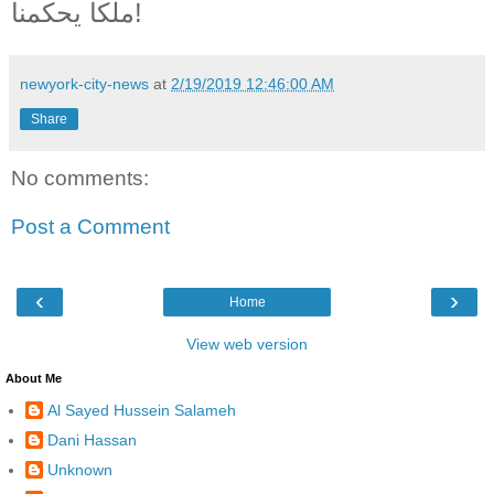
ملكا يحكمنا!
newyork-city-news
at
2/19/2019 12:46:00 AM
Share
No comments:
Post a Comment
‹
›
Home
View web version
About Me
Al Sayed Hussein Salameh
Dani Hassan
Unknown