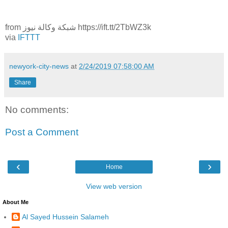
from شبكة وكالة نيوز https://ift.tt/2TbWZ3k
via
IFTTT
newyork-city-news
at
2/24/2019 07:58:00 AM
Share
No comments:
Post a Comment
‹
›
Home
View web version
About Me
Al Sayed Hussein Salameh