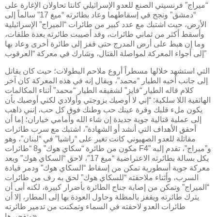
“ميراج” فرنسيتي الصنع للعدو الإسرائيلي كانتا تحاولان الإغارة على
“دمشق” ونجح في إسقاطهما وعاد بطائرته “ميغ 17” سالماً إلى
الأرض، حيث اشتبك مع عدد كبير من طائرات “الميراج” الإسرائيلية
وأسقط أكثر من ثماني طائرات، وقد أصيبت طائرته بعدة طلقات،
وما إن هبط على أرض المدرج حتى قفز إلى طائرة أخرى وعاد بها
إلى أجواء المعركة لمواصلة القتال، وشارك في معركة “العرقوب”
التي استشهد خلالها مسطراً أروع ملاحم البطولات؛ حيث كان يقاتل
إلى جانب أخيه الطيار “محمد”، ويقال إنه في هذه المعركة كان آخر
كلام قاله الطيار “فايز” لشقيقه الطيار “محمد” أثناء المكالمات
الهاتفية اللا سلكية: “إني لا أوصيك بزوجتي وأولادي لكني أوصيك بأن
يكون ملء قلبك وقرة عينك حب وطنك فوق كل حب، إنني ذاهب
إلى عملية قتالية جوية جديدة إن شاء الله وأمامي خياران؛ إما أن
أحقق الأهداف التي أنشد أو الشهادة”، اشتبك مع سرب طائرات
مقاتلة للعدو الصهيوني كانت تغير على “راشيا” في “لبنان”، وهو
مكون من طائرة “سكاي هوك” و8 “طائرات F4” و”ميراج”، تقدم إليه
بكل بسالة بطائرته الاعتراضية “ميغ 17″، لاحق “السكاي هوك” وبعد
معركة جوية أسطورية تمكن من إسقاط “السكاي هوك” ودمر قيادة
السرب، وأثناء ملاحقته “للسكاي هوك” لحق به رف من طائرات
“الميراج” وتمكن من إصابة جناح الطائرة بأضرار كبيرة، لكنه أبى أن
يترك طائرته ويقفز بالمظلة وحاول العودة بها إلى المطار، إلا أن
طائرات العدو لاحقته في السماء وتمكنت من تدمير طائرته
وتفجيرها».