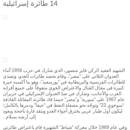
14 طائرة إسرائيلية
الشهيد العقيد الركن فايز منصور، الذي شارك في حرب 1956 أثناء
العدوان الثلاثي على “مصر”، وقام بحصد طائرات العدو، وتصدى
للطائرات الفرنسية والبريطانية في “بورسعيد”، وهو ما أكسبه خبرة
كبيرة في مجال القتال والاعتراض الجوي متفوقاً على جميع أقرانه
العرب والأجانب، وشارك في صدّ العدوان الإسرائيلي في حزيران
عام 1967 على “سورية” و”مصر” حينما قاد طائرته المقاتلة القاذفة
“سوخوي 22” وتوجّه نحو مصفاة النفط في “حيفا” ودمرها بالكامل؛
ليكون أول طيار عربي يخترق أجواء العدو وينفذ غارة ناجحة ويعود
إلى أرضه بسلام۔
وفي عام 1969 خلال معركة “شباط” الشهيرة قام باعتراض طائرتي