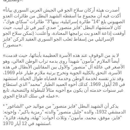
«أصدرت هيئة أركان سلاح الجو في الجيش العربي السوري بياناً
أكدت فيه أن مجموع ما أسقطه الشهيد البطل من طائرات العدو
الصهيوني بلغ “14” طائرة إسرائيلية، بينها”3″ طائرات “سكاي هوك”،
كان لاستشهاد البطل “فايز منصور” صدى كبير في تل أبيب، حيث
أوقفت إذاعة العدو بث برامجها المعتادة، وأعلنت: (تمكن سلاح الجو
الإسرائيلي من إسقاط ثعلب الجو السوري العقيد الركن “فايز
منصور”)».
«لا بد من الوقوف عند هذه الأسرة العظيمة بأبنائها، حيث قدمت
أيضاً الملازم “مأمون” شهيداً روى بدمه تراب الوطن الغالي، وهو
الأصغر في عائلة آل “منصور” والأول بين المقاتلين الأبطال في هذه
الأسرة، التحق بالكلية الجوية وتخرج برتبة ملازم طيار عام 1969،
وقد نذر نفسه لخدمة الوطن وخدمة قضاياه طوال الحياة، استشهد
في 28 أيلول 1969. كذلك أخوه العميد الطيار “محمد” الذي استطاع
عبر سنوات خدمته أن يكون مع أخويه مثالاً للبطولة والتضحية، تابع
عمله في سلك الدفاع الجوي».
* يذكر أن الشهيد البطل “فايز منصور” من مواليد حي “الشاغور”
الدمشقي 1932، والده “خليل منصور” والدته “رمزية باكير”، وإخوته:
“فايز، موفق، محمد، مأمون”، وثلاث أخوات: “نهلة، وفيقة، فائزة”،
استشهد في 12 أيار 1970.