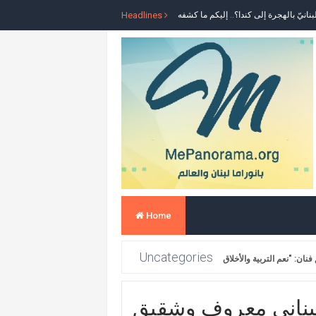
ا فاخوري أثناء تواجدها على الهواء (صورة)
Headlines
احية الجنوبية.. هكذا علّقت اليسا (صورة)
لهذا السبب.. بشرى تتقدّم بشكوى
ر" أرجأت احتفالها الأحد إلى موعد لاحق
برامج تُثير الجدل وتُغضب الجمهور (فيديو)
فافا في الرياض والجمهور غاضب (فيديو)
ة تستمتع بالأجواء الصيفية في دبي (صور)
لناس: فلترقد روحك بسلام يا بطلي (صور)
Home
اد ابنتها الوحيدة شاهدوا كم كبرت (صورة)
Uncategories
ا الكيك على أحداث لبنان الأخيرة (صورة)
طة بسبب أغنيتها الشهيرة.. ما القصة؟
بناني معروف وشقيق
 أجهزة الاتصالات في لبنان.. فماذا قال؟