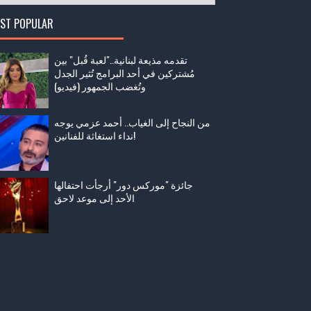
ST POPULAR
تقدمه مذيعة لبنانية.."لعبة قُبل" بين
مُشتركين في أحد البرامج تُثير الجدل
وتُغضب الجمهور (فيديو)
من النجاح إلى الغياب.. أحمد عزمي يوجه
نداء استغاثة للفنانين!
جائزة "موركس دور" أرجأت احتفالها
الأحد إلى موعد لاحق