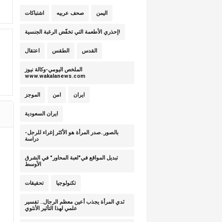
اليمن
صحف عربيه
اشتباكات
إحذري الأطعمة التي تخفّض الرغبة الجنسية!
القدس
الطقس
اعتقال
الملخص اليومي-وكالة نيوز
www.wakalanews.com
ايران
امن
الموجز
ايران السعودية
بالصور..صدر المرأة هو الأكثر إغراء للرجل-
دراسة
تبديل المواقع في"لعبة المحاور" في الشرق
الأوسط
تكنولوجيا
تحقيقات
ثدي المرأة يجذب أعين معظم الرجال.. تفسير
علمي لهذا التأثير الأنثوي