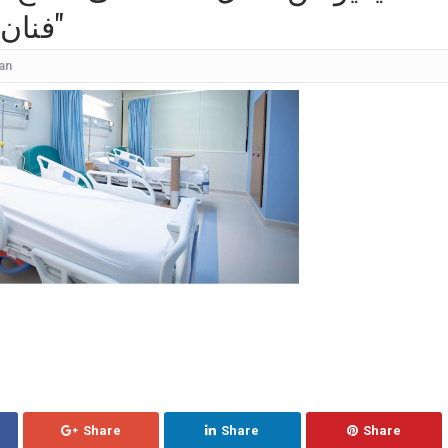
فنان: "نعم التربية والأخلاق"
كيف
شقراء جميلة تشبه الأوروبيات.. صورة لابنة
an
قرار مُفاجئ.. إعلامية شهيرة تُعلن إنهاء تعاقدها مع ا
عُثر على جثتها ملقاة أسفل جسر.. وفاة إحدى متسابق
بأجواء مليئة بالحب والرومانسية... ممث
بالقبلات... لحظات رومانسيّة بين ريم ال
بالفيديو هل يُفكّر هذا الفنان ا
Share
Share
Share