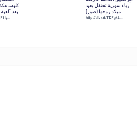
أزياء سورية تحتفل بعيد
كلبه... هك
ميلاد زوجها (صور)
بعد "لعبة
TDF1ly…
http://dlvr.it/TDFgkL…