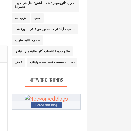
حرب "أنونيموس" ضد "داعش"..هل هي حرب
خاسرة؟
حلب
حزب الله
سلمى حايك: ترامب حاول مواعدتي … ورفضت
صحف لبنانيه وعربيه
علاج جديد للانتصاب أكثر فعالية من الفياغرا
ولبنانيه www.wakalanews.com
قصف
NETWORK FRIENDS
Follow this blog