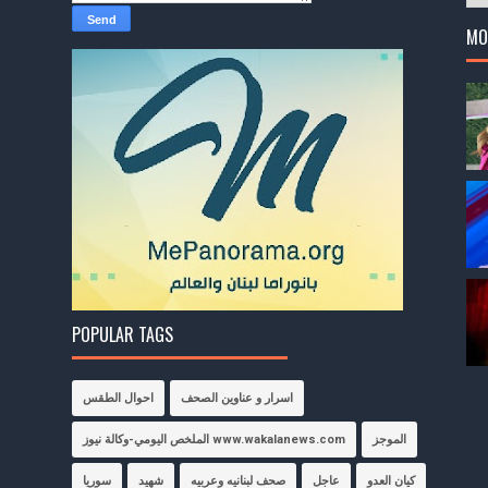
MO
POPULAR TAGS
اسرار و عناوين الصحف
احوال الطقس
الموجز
الملخص اليومي-وكالة نيوز www.wakalanews.com
كيان العدو
عاجل
صحف لبنانيه وعربيه
شهيد
سوريا