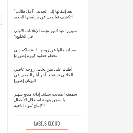
بعد إنتقالها إلى الجديد.. "أمل طالب"
تكشف تفاصيل عن برنامجها الجديد!
سيرين عبد النور نجمة الإعلانات الأولى
في الخليج؟
بعد انفصالها عن زوجها.. ابنة حاكم دبي
تخطو خطوة كبيرة (صورة)
أطلت على متن يخت.. زوجة عاصي
الحلاني تستمتع بآخر أيام الصيف في
اليونان (صور)
سمعته أصبحت سيئة.. إدانة مذيع شهير
بالسجن بتهمة استغلال الأطفال
لإنتاج"مواد إباحية"!
LABELS CLOUD