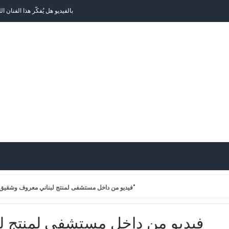
كانت تقدم نشرة الأخبار.. شاهدوا ماذا فعل ابن الإعلامية ديان
بعد الضربة الإسرائيلية على الض
جائزة "موركس دو
تقدمه مذيعة لبنانية.."لعبة قُبل" بين مُشتركين في أحد ال
"بلدكم عبينزف يا عيب الشوم بس".. اليسا ونانسي عجرم تُحييان ز
"بتنورة قصيرة".. فنانة عربي
من النجاح إلى الغياب.. أحمد عزمي يوجه نداء استغاثة للفنانين!
حزنٌ شديد... كارين رزق الله تخسر أعزّ ا
سمراء وجميلة.. نوال الكويتية تحتفل بعيد ميل
فيديو من داخل مستشفى لمنتج لبناني معروف وشقيق فنان: "نعم التربية والأخلاق"
بكلمات مؤثرة.. هكذا علّقت الممثلة باميل
مايلي سايرس في ور
فيديو من داخل مستشفى لمنتج ل
ناصيف زيتون يعلّق على انفجارات