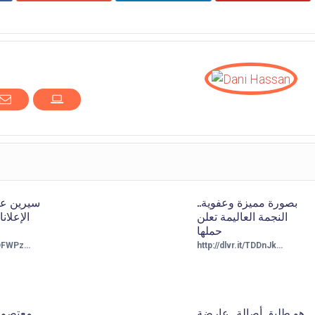
بصورة مميزة وعفوية..
سيرين عبد
النجمة العاليمة تعلن
الإعلان
حملها
/TDFWPz…
http://dlvr.it/TDDnJk…
هو طليق أصالة.. عارضة
معتصم ا