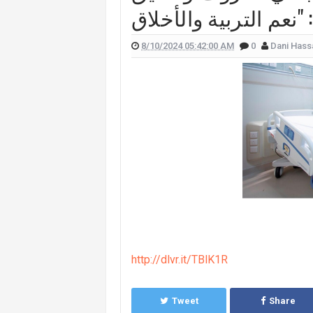
 علّقت هيفا وهبي على تفجير "البيجر"؟
 الممثل يورغو شلهوب تنتشر تعرفوا إليها
8/10/2024 05:42:00 AM
0
Dani Hass
لقناة التي تعمل فيها هذا ما قالته (صورة)
ات "أميركا غوت تالنت" فمن هي؟ (صورة)
لان يدخلان القفص الذهبي في روما (صور)
سعيدي وزوجها وسام بريدي: أحبك (فيديو)
للبنانيّ بالهجرة إلى كندا؟.. إليكم ما كشفه
http://dlvr.it/TBlK1R
Tweet
Share