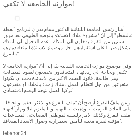
موازنة الجامعة لا تكفي!
أشار رئيس الجامعة اللبنانية الدكتور بسام بدران لبرنامج “نقطة
عالسطر” إلى انّ “مشروع ملاك الاساتذة بالوضع الطبيعي بعد مرور
سنتين من التفرغ يدخلون الى الملاك ، عدم الدخول الى الملاك
يشكل ضررا على استقرارهم، حل موضوع الاساتذة المتعاقدين هو
بالتفرغ”.
وفي موضوع موازنة الجامعة اللبنانية نبّه إلى أنّ “موازنة الجامعة لا
تكفي وبحاجة الى زيادتها ، المتعاقدون يخضعون لعقود المصالحة
وهي ظالمة، قانونا القسم الاكبر من الاساتذة يجب ان يكونوا
متفرغين من اجل انتظام العمل ، هناك زملاء بالملاك او متفرغون
تركوا العمل نتيجة الوضع الاقتصادي”.
وعن ملفّ التفرغ أوضح أنّ “ملف التفرغ هو الاكثر تعقيدا والحاحًا ،
ملف الملاك التزمت به وذهبت به النهاية وانا ملتزم ليلا ونهاراً لانهاء
ملف التفرغ وكذلك الامر بالنسبة لموظفي المصالحة، المساعدات
مؤقتة لفترة معينة لتأمين استمرارية وصول الاستاذ المتعاقد”.
lebanon24