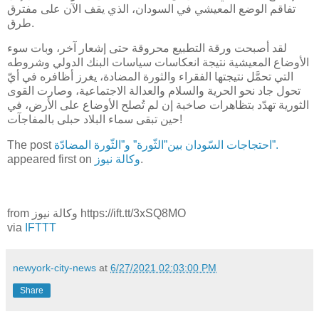
تفاقم الوضع المعيشي في السودان، الذي يقف الآن على مفترق
طرق.
لقد أصبحت ورقة التطبيع محروقة حتى إشعار آخر، وبات سوء
الأوضاع المعيشية نتيجة انعكاسات سياسات البنك الدولي وشروطه
التي تحمَّل نتيجتها الفقراء والثورة المضادة، يغرز أظافره في أيّ
تحول جاد نحو الحرية والسلام والعدالة الاجتماعية، وصارت القوى
الثورية تهدّد بتظاهرات صاخبة إن لم تُصلح الأوضاع على الأرض، في
حين تبقى سماء البلاد حبلى بالمفاجآت!
احتجاجات السّودان بين ”الثّورة” و”الثّورة المضادّة”.
The post
.
وكالة نيوز
appeared first on
from وكالة نيوز https://ift.tt/3xSQ8MO
via
IFTTT
newyork-city-news
at
6/27/2021 02:03:00 PM
Share