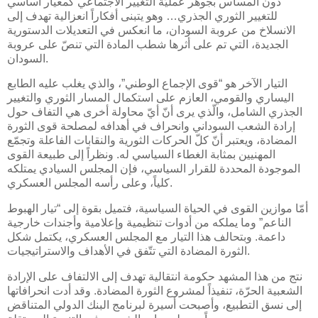
دون المساس بجوهر عمليّة التغيير الاجتماعي كمعيار أساسي
للتغيير الثوري الجذري… وهو يتبنى أفكاراً انعزالية تهدف إلى
الانسلاخ من عروبة السودان، ما انعكس في التعديلات الدستورية
الجديدة، التي تم على أثرها شطب المادة التي تنصّ على عروبة
السودان.
التيار الآخر هو “قوى الإجماع الوطني”، والذي يغلب عليه الطابع
اليساري والقومي، العازم على استكمال المسار الثوري والتغيير
الجذري الشامل، والّذي يرى أنّ أيّ محاولة أخرى هي التفاف حول
إرادة الشعب السوداني وانحراف في أهدافه لمصلحة قوى الثورة
المضادة، ويعتبر أنّ كلّ الحركات الثورية والنقابات الفاعلة وتجمّع
المهنيين بمثابة الغطاء السياسي له. ونظراً إلى طبيعة القوى
الموجودة المحددة للقرار السياسي، فإن المجلس السيادي يمتلكه
كلياً، وعلى رأسه المجلس العسكري.
أمّا موازين القوى في الحياة السياسية، فتميل بقوة إلى “تيار الهبوط
الناعم” وما يملكه من أدوات تنظيمية وإعلامية وأجندات خارجية
داعمة. وبتحالف هذا التيار مع المجلس العسكري، يكتمل شكل
الثورة المضادة التي تتّفق في الأهداف والاستراتيجيات.
نتج من هذا المشهد حكومة انتقالية تهدف إلى الالتفاف على الإرادة
الشعبية الحرّة، تنفيذاً لمشروع الثورة المضادة. وقد أدت انحرافاتها
إلى نسق التطبيع، وأصبحت أسيرة لبرنامج البنك الدولي المتناقض