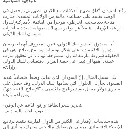
الواجهة السياسية.
وقّع السودان اتّفاق تطبيع العلاقات مع الكيان الصهيوني، وحصل في
الوقت نفسه على مساعدة مالية من الولايات المتحدة، صارت
متاحة بعد سحب الخرطوم مؤخراً من القائمة الأميركية للدول
الراعية للإرهاب، فضلاً عن توفير تسهيلات تمويلية لسداد متأخّرات
السودان للبنك الدّولي.
أما صندوق النقد والبنك الدولي، فمن المعروف أنهما يفرضان
رؤيتهما الاقتصادية على شكل توصيات وبرامج إصلاح، هي في
الحقيقة شروط ملزمة للدول الممنوحة، تهدف إلى تحقيق مآرب
خبيثة، أهمها أن تبقى في جعبة القرار الاقتصادي للبنك الدولي
وإرادته.
على سبيل المثال، إنَّ السودان الذي يعاني وضعاً اقتصادياً شديد
القسوة، لجأ إلى الحلول التي يقدّمها البنك الدولي. وقد حصل على
ملياري دولار مقابل تنفيذ برنامج ما يُسمى بـ”الإصلاح الاقتصادي”،
ومن أهم بنوده:
-تحرير سعر الطاقة ورفع الدّعم عن الوقود.
-تعويم الجنيه السوداني.
هذه سياسات الإفقار في الكثير من الدول الملزمة بتنفيذ برنامج
الإصلاح الاقتصادي، بمعنى أن يعطيك مالاً حتى يفقرك، ما أدى إلى