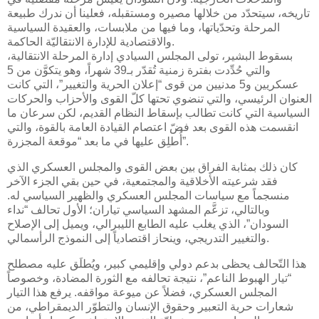
تاريخه، سيتحدّد من خلالها مصيره ومستقبله، فعلينا أن ندرك طبيعة
المرحلة وتحدّياتها، وما فيها من ملابسات، والعقيدة السياسية
والاقتصادية للإدارة الانتقاليّة الحاكمة.
بسقوط البشير، تولى المجلس السيادي إدارة المرحلة الانتقالية،
والتي حُدِّدت بفترة زمنية تُقدّر بـ39 شهراً، وهو يتكوَّن من 5
عسكريين و5 مدنيين من قوى “إعلان الحرية والتغيير”، التي كانت
العنوان الرئيسي، والتي تنضوي تحتها كلّ القوى والأحزاب والحركات
السياسية التي كانت تطالب بإسقاط النظام القديم، لكن سرعان ما
انقسمت هذه القوى بعد فضّ اعتصام القيادة العامة بالقوة، والتي
أُطلِق عليها في ما بعد “موقعة المجزرة”.
كان ذلك بمثابة الفراق بين بعض القوى والمجلس العسكري الذي
فقد شرعيته الأخلاقية والمجتمعية، في حين بقي الجزء الآخر
منسجماً مع سياسات المجلس العسكري والظهير السياسي له.
وبالتالي، تزعَّم المشهد السياسي تياران؛ الأول تحالف “نداء
السودان”، الذي يغلب عليه الطابع الليبرالي، ويميل إلى الإصلاح
والتغيير التدريجي، وينحاز اقتصادياً إلى النموذج الرأسمالي.
هذا التّحالف يحظى بدعم دولي وإقليمي كبير، ويُطلَق عليه مصطلح
“تيار الهبوط الناعم”، نتيجة تحالفه مع الثورة المضادة، وخصوصاً
المجلس العسكري، فضلاً عن ميوعة مواقفه. يرفع هذا التيار
شعارات حرية التعبير وحقوق الإنسان والتطوّر الديمقراطي، من