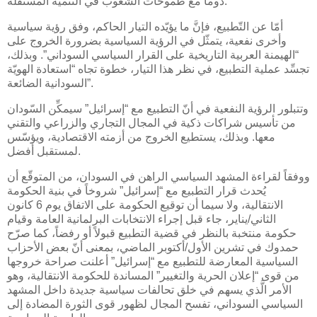
دوماً مع طموحات الشعوب في التنمية المستقلة.
أمّا عن التّطبيع، فإنَّ ما يؤيّده التيار الحاكم، وفق رؤية سياسية
وأخرى نفعية، يتمثّل في الرؤية السياسية بضرورة الخروج على
“الهيمنة العربية التاريخية على القرار السياسي السوداني”. وبذلك،
تجسِّد عملية التطبيع، في نظر هذا التيار، خطوة تجاه “استعادة الهويّة
السودانية الضائعة”.
وتتبلور الرؤية النفعية في أنّ التطبيع مع “إسرائيل” سيمكِّن السّودان
من تأسيس شراكات ذكية في المجال التجاري والزراعي والتقني
معها. وبذلك، يستطيع الخروج من أزمته الاقتصادية، ويؤسّس
لمستقبل أفضل.
ووفقاً لقراءة المشهد السياسي الراهن في السودان، من المتوقّع أن
يُحدث قرار التطبيع مع “إسرائيل” شروخاً في بنية الحكومة
الانتقالية، ولا سيما أن توقيع الحكومة على الاتفاق يوم 6 كانون
الثاني/يناير، جاء قبل إجراء الانتخابات البرلمانية العامة وقيام
حكومة منتخبة بالنظر في قضية التطبيع قبولاً أو رفضاً، كما صرّح
حمدوك في تشرين الأول/أكتوبر الماضي، بمعنى أنّ بعض الأحزاب
السياسية المعارضة للتطبيع مع “إسرائيل” أعلنت صراحة خروجها
من قوى “إعلان الحرية والتغيير” المساندة للحكومة الانتقالية، وهو
الأمر الَّذي يسهم في خلق تحالفات سياسية جديدة داخل المشهد
السياسي السوداني، تفسح المجال لظهور قوى الثورة المضادة إلى