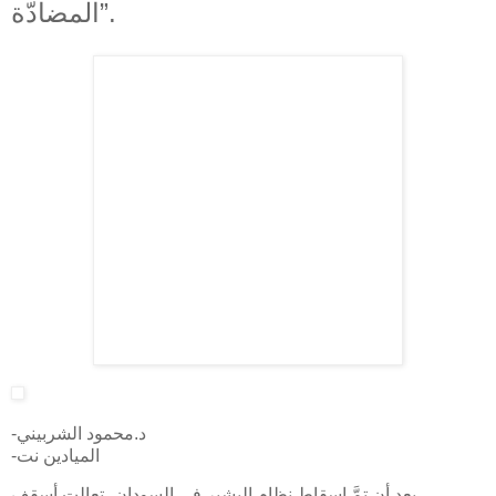
المضادّة”.
-د.محمود الشربيني
-الميادين نت
بعد أن تمَّ إسقاط نظام البشير في السودان، تعالت أسقف