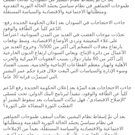
طموحات الجماهير في نظام سياسيّ يجسّد الحالة الثورية التقدمية
ومتطلّباتها الاجتماعية والاقتصادية والسياسة المستقلّة.
-جاءت الاحتجاجات في السودان بعد إعلان الحكومة الجديدة رفع
الدّعم كلياً عن الطّاقة والوقود.
تجدّدت موجات الغضب في العديد من المدن السودانية، اعتراضاً
على غلاء المعيشة وتردي الأوضاع الاقتصادية، وسط توقعات
بارتفاع معدلات التضخّم إلى أكثر من 500%، وخروج العديد من
الأعمال من دائرة الإنتاج. ويعاني السودان ارتفاع الديون الخارجية
إلى أكثر من 60 مليار دولار، بسبب العقوبات الأميركية والحرب
الأهلية وانهيار معظم القطاعات الإنتاجية والخدمية، بسبب الفساد
وسوء الإدارة والسياسات التي اتّبعت خلال فترة حكم عمر البشير
التي استمرَّت قرابة 30 عاماً.
جاءت الاحتجاجات هذه المرّة بعد إعلان الحكومة الجديدة رفع الدّعم
كلياً عن الطّاقة والوقود، تنفيذاً لبرنامج البنك الدولي، تحت مُسمّى
“الإصلاح الاقتصادي”، فهل تبدَّلت السياسات بعد سقوط البشير أو
انقضَّت الثورة المضادّة على الثورة؟!
بعد أن تمَّ إسقاط نظام البشير، تعالت أسقف طموحات الجماهير
في نظام سياسيّ يجسّد الحالة الثورية التقدمية ومتطلّباتها
الاجتماعية والاقتصادية والسياسة المستقلّة، بعيداً من الإملاءات
والتدخلات الخارجية. ولأن السودان يعيش مرحلة مفصليّة في