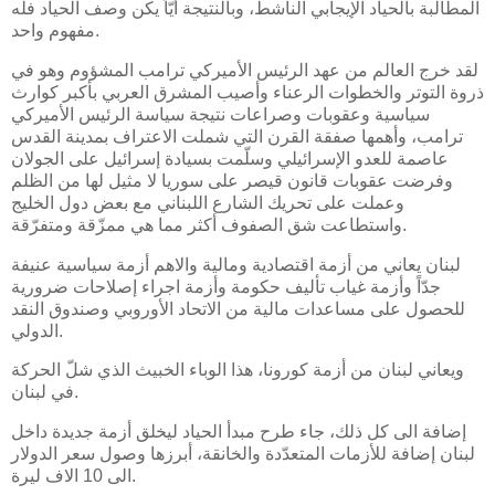
المطالبة بالحياد الإيجابي الناشط، وبالنتيجة أيّاً يكن وصف الحياد فله
مفهوم واحد.
لقد خرج العالم من عهد الرئيس الأميركي ترامب المشؤوم وهو في
ذروة التوتر والخطوات الرعناء وأصيب المشرق العربي بأكبر كوارث
سياسية وعقوبات وصراعات نتيجة سياسة الرئيس الأميركي
ترامب، وأهمها صفقة القرن التي شملت الاعتراف بمدينة القدس
عاصمة للعدو الإسرائيلي وسلّمت بسيادة إسرائيل على الجولان
وفرضت عقوبات قانون قيصر على سوريا لا مثيل لها من الظلم
وعملت على تحريك الشارع اللبناني مع بعض دول الخليج
واستطاعت شق الصفوف أكثر مما هي ممزّقة ومتفرّقة.
لبنان يعاني من أزمة اقتصادية ومالية والاهم أزمة سياسية عنيفة
جدّاً وأزمة غياب تأليف حكومة وأزمة اجراء إصلاحات ضرورية
للحصول على مساعدات مالية من الاتحاد الأوروبي وصندوق النقد
الدولي.
ويعاني لبنان من أزمة كورونا، هذا الوباء الخبيث الذي شلّ الحركة
في لبنان.
إضافة الى كل ذلك، جاء طرح مبدأ الحياد ليخلق أزمة جديدة داخل
لبنان إضافة للأزمات المتعدّدة والخانقة، أبرزها وصول سعر الدولار
الى 10 الاف ليرة.