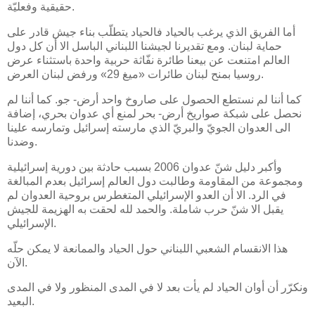
حقيقية وفعليّة.
أما الفريق الذي يرغب بالحياد فالحياد يتطلّب بناء جيش قادر على
حماية لبنان. ومع تقديرنا لجيشنا اللبناني الباسل الا أن كل دول
العالم امتنعت عن بيعنا طائرة نفّاثة حربية واحدة باستثناء عرض
روسيا بمنح لبنان طائرات «ميغ 29» ورفض لبنان العرض.
كما أننا لم نستطع الحصول على صاروخ واحد أرض- جو. كما أننا لم
نحصل على شبكة صواريخ أرض- بحر لمنع أي عدوان بحري، إضافة
الى العدوان الجويّ والبريّ الذي مارسته إسرائيل وتمارسه علينا
وضدنا.
وأكبر دليل شنّ عدوان 2006 بسبب حادثة بين دورية إسرائيلية
ومجموعة من المقاومة وطالبت دول العالم إسرائيل بعدم المبالغة
في الرد. الا أن العدو الإسرائيلي المتغطرس بروحية العدوان لم
يقبل الا شنّ حرب شاملة. والحمد لله لحقت به الهزيمة للجيش
الإسرائيلي.
هذا الانقسام الشعبي اللبناني حول الحياد والممانعة لا يمكن حلّه
الآن.
ونكرّر أن أوان الحياد لم يأت بعد لا في المدى المنظور ولا في المدى
البعيد.