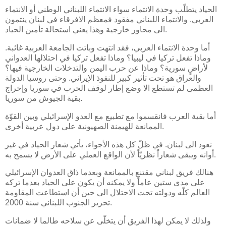
الحياد يتطلّب وحدة الانتماء سواء الانتماء اللبناني الوطني أو الانتماء
العربي. والانتماء اللبناني مفقود فمعظم الافرقاء في لبنان ينتمون
الى محاور خارجية وهذا يعني استحالة تأمين الحياد.
أما وحدة الانتماء العربي، فقد انتهت وباتت الجامعة العربية غائبة.
وماذا تفعل تركيا في ليبيا؟ وماذا تفعل تركيا في احتلالها العدواني
لأراضٍ سورية؟ وماذا عن حرب اليمن والتدخلات الخارجية فيها؟
والعراق هو تحت تأثير كبير للنفوذ الإيراني. وحتى روسيا الدولة
العظمى لم تستطع الا وضع إطار لوقف الحرب في سوريا وإخراج
بقية الجيوش من سوريا.
أما بقية العرب فانقسموا مع تطبيع مع العدو الإسرائيلي وبين القوّة
الممانعة للهيمنة الصهيونية على دول عربية أخرى.
نعود الى لبنان. في ظلّ كل هذه الأجواء، يأتي شعار الحياد في غير
أوانه ويبقى شعاراً نظريّاً لأن الواقع العملي على الأرض لا يسمح به.
هنالك فريق لبناني مقتنع بالممانعة وبعدما ذاق العدوان الإسرائيلي
على مدى ستين عاماً ولا يمكنه أن يكون على الحياد بعدما تركه
العالم كلّه ودولته تحت الاحتلال الى حين أن استطاعت المقاومة
تحرير الجنوب اللبناني سنة 2000.
ولذلك لا يمكن لهذا الفريق أن يتخلّى عن سلاحه طالما لا ضمانات