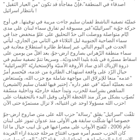
اصدقاء في المنطقة”،فإنّ مفاجأة قد تكون “من العيار الثقيل ”
بانتظار اسرائيل !
عمليّة تصفية الناشط لقمان سليم جاءت مريبة في توقيتها.. في أوج
حركة جوّية “اسرائيليّة”غير مسبوقة لم تفارق سماء لبنان على مدى
ايّام متواصلة ووصلت الى حدّ التحليق على علوّ منخفض جدا في
سماء ​الضاحية الجنوبية​ ليل الثلاثاء في الثاني من الجاري، ليأتي
الحدث في اليوم التالي عبر إسقاط ​طائرة​ استطلاع معادية في
سماء منطقة الزّهراني بصاروخ ارض-جوّ، بعد اقلّ من يومين على
اسقاط مسيّرة في بلدة ​بليدا​ الحدوديّة.. وسريعا تتمّ تصفية سليم في
ذروة الإرباك الذي ساد الأروقة الأمنيّة والإستخباريّة “الإسرائيلية”
حيال الرّد على واقعة استهداف الطائرة من عدمه، فيُحسم أمرُ
“عدمه” منعا للإنزلاق الى مواجهة شاملة مع حزب الله، ويُستعاض
عنه بعمليّة أمنيّة “في عقر داره”، إختير فيها لقمان سليم (الشيعي)
المناهض بشراسة للحزب، وتبدأ حملة خارجيّة وداخلية منسّقة
تُصوّب بشكل مركّز منذ اللحظة الأولى وقبل البدء ب​التحقيقات​ على
حزب الله مسؤولا اوحد عن اغتياله، لا تزال مستمرّة حتى الآن!
تلقّت “اسرائيل” بقلق “رسالة” حزب الله على متن صاروخ ارض-جوّ
خصوصا انها شكّلت سابقة هي الأولى منذ عدوان تموز على لبنان
عام 2006 ، لتُفتح الأبواب على مصراعيها في تل ابيب حيال ما اذا
كان الحزب حسم أمره صوب افتتاح مرحلة جديدة ازاء العربدة
الإسرائيلية المتواصلة في اجواء لبنان.. قناة “كان” العبريّة سارعت