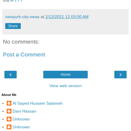
via
IFTTT
newyork-city-news
at
2/12/2021 12:03:00 AM
Share
No comments:
Post a Comment
‹
›
Home
View web version
About Me
Al Sayed Hussein Salameh
Dani Hassan
Unknown
Unknown