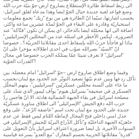
الى ربط اسقاط طائرة الإستطلاع بصاروخ ارض-جوّ بنيّة حزب الله
وضع قواعد لعبة جديدة حيال الجوّ ايضا وهذا مدعاة لقلق اسرائيل-
بحسب اشارتها، سيّما انّ الطائرة هي من نوع “زيك” تجمع معلومات
استخباريّة وقادرة على البقاء في الجوّ لمدّة عشرين ساعة واكثر،
اضافة الى انها محمّلة ايضا بالذخائر، اي يمكن ان تكون “فتّاكة” عند
الضرورة.. ليكمن الأخطر في اسئلة عدد من المحللين الإسرائيليين”
ماذا لو فاجأنا حزبُ الله بإسقاط احدى مقاتلاتنا الحربيّة؟.. خصوصا
انّ “السيّد” ​نصرالله​ صوّب في احدى اطلالاته مؤخرا على انّ
“اسرائيل” لا تعرف شيئا عمّا يمتلكه الحزب خصوصا في مجال
القدرات الجوّية”!
وفيما وضع اطلاق صاروخ ارض –جوّ “اسرائيل” امام معضلة. بين
تآكل ردعها وبين عدم نيّتها تصعيد التوتّر عند الحدود مع لبنان-بحسب
ما جاء على ألسنة محلّلين عسكريّين “اسرائيليين”، بينهم المحلّل
العسكري في صحيفة” يسرائيل هيوم” يوآف ليمور الذي شدّد على
مصلحة اسرائيل في بقاء الجبهة الشمالية هادئة، الا انّ هاجس ردّ
حزب الله دفع الجيش “الإسرائيلي” الى اطلاق مناورة عسكريّة
جديدة على الحدود مع لبنان تحت اسم “عاصفة الرّعد”، على وقع
جدل امني داخلي فتح المجال لإماطة اللثام ليس فقط عن عدم
جاهزيّة الجبهة الداخليّة و”تآكل الذّراع البريّة للجيش الإسرائيلي في
السنوات الأخيرة، بل ايضا ضرورة اعتراف اسرائيل بأنّ التعويل على
“قدرة” مقاتلاتها الحربية بحسم المعارك “مع العدو” بسرعة قياسية