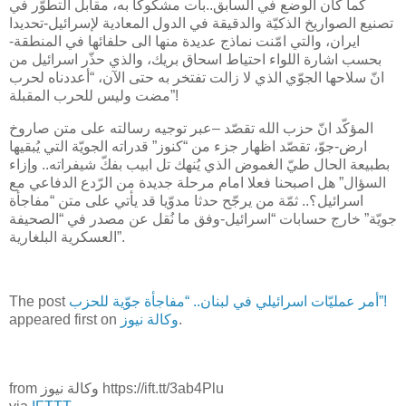
كما كان الوضع في السابق..بات مشكوكا به، مقابل التطوّر في
تصنيع ​الصواريخ​ الذكيّة والدقيقة في الدول المعادية لإسرائيل-تحديدا
ايران، والتي امّنت نماذج عديدة منها الى حلفائها في المنطقة-
بحسب اشارة ​اللواء​ احتياط اسحاق بريك، والذي حذّر اسرائيل من
انّ سلاحها الجوّي الذي لا زالت تفتخر به حتى الآن، “أعددناه لحرب
مضت وليس للحرب المقبلة”!
المؤكّد انّ حزب الله تقصّد –عبر توجيه رسالته على متن صاروخ
ارض-جوّ، تقصّد اظهار جزء من “كنوز” قدراته الجويّة التي يُبقيها
بطبيعة الحال طيّ الغموض الذي يُنهك تل ابيب بفكّ شيفراته.. وإزاء
السؤال” هل اصبحنا فعلا امام مرحلة جديدة من الرّدع الدفاعي مع
اسرائيل؟.. ثمّة من يرجّح حدثا مدوّيا قد يأتي على متن “مفاجأة
جويّة” خارج حسابات “اسرائيل-وفق ما نُقل عن مصدر في “الصحيفة
العسكرية البلغارية”.
أمر عمليّات اسرائيلي في لبنان.. “مفاجأة جوّية للحزب”!
The post
.
وكالة نيوز
appeared first on
from وكالة نيوز https://ift.tt/3ab4Plu