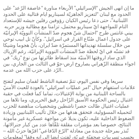
ما إن انهى الجيش “الإسرائيلي” الأربعاء مناورة “عاصفة الرّعد” على
الحدود مع ​لبنان​ “لتعزيز الجاهزيّة لسيناريو ايام قتالية على الحدود
اللبنانية”، حتى دعا رئيس الكيان رؤوفين رفلين جيشه للإستعداد
التام للمواجهة ايّ سيناريو محتمل، تزامنا مع مطالبة وزير حربه ​
بيني غانتس​ طرح “احتمال شنّ هجوم ضدّ المنشآت النوويّة الإيرانيّة
على جدول اعمال صُنّاع القرار في ​اسرائيل​”. وكأنّ ​تل ابيب​ توحي
من خلال سلسلة تهديداتها المستمرّة ضدّ ​ايران​، بأنّ هجوما وشيكا
قد تشنّه في ايّ لحظة ضدّ المنشآت النووية الإيرانيّة، رغم الإرباك
الذي ساد اروقتها الأمنيّة منذ اسقاط طائرتها من نوع “زيك” في
اجواء منطقة الزّهراني ب​صاروخ​ ارض-جوّ في الثالث من الجاري، بين
الرّد على ​حزب الله​ من عدمه..
سريعا وفي نفس اليوم، تتمّ تصفية الناشط ​لقمان سليم​ لتفتح
علامات استفهام حيال “امر عمليّات اسرائيلي” بالعودة للعبث الأمنيّ
بالساحة اللبنانية من بوابة الإغتيالات، تماما كما فعلت في حقبة
اغتيال رئيس ​الحكومة​ الأسبق الرّاحل ​رفيق الحريري​، وما تلاها من
عمليات اغتيال طالت حصرا ناشطين وشخصيات مناهضة للحزب
لتحميله المسؤولية، فتحقق هدفها من خلال تأليب اللبنانيين وزيادة
الضغوط الداخلية عليه، تكون بديلا عن مواجهة عسكرية غير مأمونة
النتائج، خصوصا بعد مؤشرات مقلقة تلقّاها عدد من كبار جنرالاتها،
تُنذر بمرحلة جديدة من معادلة “الرّع الدّفاعي” اقرّها حزبُ الله –
بحسب تسريبات صحفيّة عبريّة، لفتت ايضا الى انه وفقا” لمعلومات