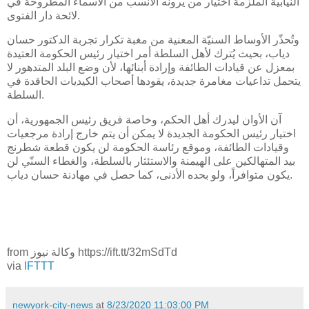
النيابية الملزمة اختيار من يرونه الأنسب من الأسماء المطروحة في
لائحة دار الفتوى.
وتُحذّر الأوساط السنيّة المعنية من مغبة تكرار تجربة الدكتور حسان
دياب، بحيث يُترك لأهل السلطة أمر اختيار رئيس الحكومة العتيدة
بمعزل عن قيادات الطائفة وإرادة أبنائها، لأن وضع البلد المتدهور لا
يتحمل تداعيات مغامرة جديدة، يقودها أصحاب الكيديات الحاقدة في
السلطة.
آن الأوان ليدرك أهل الحكم، وخاصة فريق رئيس الجمهورية، أن
اختيار رئيس الحكومة الجديدة لا يمكن أن يتم خارج إرادة مرجعيات
وقيادات الطائفة، وموقع رئاسة الحكومة لن يكون قطعة شطرنج
بيد المتهالكين على الهيمنة والاستئثار بالسلطة، والغطاء السنّي لن
يكون متوافراً، ولو بحده الأدنى، كما حصل في مهادنة حسان دياب.
from وكالة نيوز https://ift.tt/32mSdTd
via
IFTTT
newyork-city-news
at
8/23/2020 11:03:00 PM