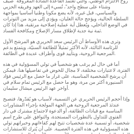
روح الالتزام الوطني، والتي تعتمد القاعدة الشاذة المعروفة “صيف
وشتاء على سطح واحد”، تُسيء إلى العهد وفريقه الحزبي
والسياسي، قبل غيره، لأنه يضع مكونا وطنيا أساسيا بمواجهة
السلطة الحالية، ويؤجج حالة الغليان، ويؤدي إلى مزيد من التوترات
في الوضع الداخلي، ويُعطل أية عملية إصلاحية مرتقبة، هذا إذا كان
ثمة نية جدية لإطلاق مسار الإصلاح ومكافحة الفساد.
وترى هذه الأوساط أن الرئيس سعد الحريري هو المرشح الأول
للرئاسة الثالثة، لأنه الأكثر تمثيلاً للطائفة السنيّة، ويتمتع بدعم
المرجعية الروحية، وبتأييد قوى وأطراف عديدة في الطائفة.
أما في حال لم يرغب هو شخصياً في تولي المسؤولية في هذه
الفترة، لاعتبارات مختلفة، لا مجال للخوض في تفاصيلها هنا، فيمكن
أن يرشح الشخصية المناسبة، على غرار ما حصل مع الرئيس فؤاد
السنيورة أكثر من مرة، وهو ما حصل مع الرئيس تمام سلام في
أواخر عهد الرئيس ميشال سليمان.
وإذا أحجم الرئيس الحريري عن التسمية، لأسباب هو يُقدّرها، فتصبح
عندئذ المرجعية الروحية هي الجهة المولجة بإجراء المشاورات
المناسبة مع قيادات الطائفة، أو الدعوة لاجتماع مشترك في دار
الفتوى للتداول بالتطورات المستجدة، والتوافق على طرح اسم
شخصية، أو تسمية عدة شخصيات تتيح لهم كفاءاتهم وخبراتهم تولي
هذه المسؤولية في هذه الفترة العصيبة. على أن يُترك للاستشارات