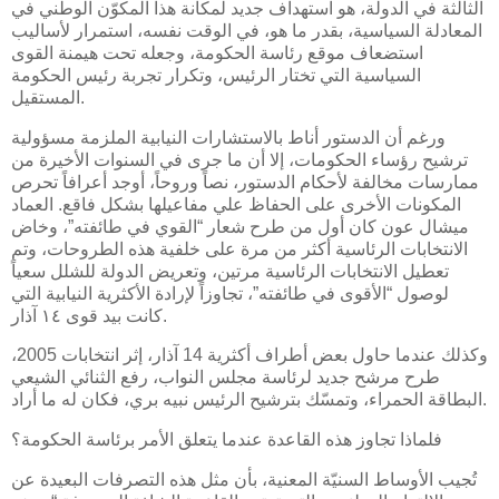
الثالثة في الدولة، هو استهداف جديد لمكانة هذا المكوّن الوطني في
المعادلة السياسية، بقدر ما هو، في الوقت نفسه، استمرار لأساليب
استضعاف موقع رئاسة الحكومة، وجعله تحت هيمنة القوى
السياسية التي تختار الرئيس، وتكرار تجربة رئيس الحكومة
المستقيل.
ورغم أن الدستور أناط بالاستشارات النيابية الملزمة مسؤولية
ترشيح رؤساء الحكومات، إلا أن ما جرى في السنوات الأخيرة من
ممارسات مخالفة لأحكام الدستور، نصاً وروحاً، أوجد أعرافاً تحرص
المكونات الأخرى على الحفاظ علي مفاعيلها بشكل فاقع. العماد
ميشال عون كان أول من طرح شعار “القوي في طائفته”، وخاض
الانتخابات الرئاسية أكثر من مرة على خلفية هذه الطروحات، وتم
تعطيل الانتخابات الرئاسية مرتين، وتعريض الدولة للشلل سعياً
لوصول “الأقوى في طائفته”، تجاوزاً لإرادة الأكثرية النيابية التي
كانت بيد قوى ١٤ آذار.
وكذلك عندما حاول بعض أطراف أكثرية 14 آذار، إثر انتخابات 2005،
طرح مرشح جديد لرئاسة مجلس النواب، رفع الثنائي الشيعي
البطاقة الحمراء، وتمسّك بترشيح الرئيس نبيه بري، فكان له ما أراد.
فلماذا تجاوز هذه القاعدة عندما يتعلق الأمر برئاسة الحكومة؟
تُجيب الأوساط السنيّة المعنية، بأن مثل هذه التصرفات البعيدة عن