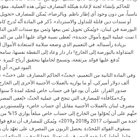
للحاكم بإنشاء لجنة لإعادة هيكلة المصارف تتولّى هذه العملية، مفوّضا
ناسباً، من دون وجود أي إطار ناظم. وبالرضاء، يُمكن للمصارف «تحويل 
أو سندات دين قابلة للتداول والاسترداد». ذُكر في المادة أنّه تُدرج
البورصة في لبنان، «ويُمكن تحويل ثمن بيعها وثمن بيع سندات الدين الدائم
ا تمت عملية البيع بأموال جديدة»، تُعطى نسبة فوائد عليها أعلى من الم
بزيادة رأسماله. في التعميم الذي وضعه سلامة لاستعادة الأموال ال
المتداولة بالبورصة إلى الخارج! دار دار وعاد إلى النقطة نفسها، سامحاً
تُدفع عليها فوائد مرتفعة، وتسمح لحاملها بتحقيق أرباح كبيرة.
المودعين»، أي إنها إعادة توزيع للثروة داخل نادي الثروات.
وكـ«مكافأة» للمصارف التي تنجح في عملية الحثّ، «يُعفى المص
مصرف لبنان بالعملات الأجنبية مقابل أي حساب خاص». وللمستوردين 
حثّهم على أن ي
واحدة من السنوات 2017 و2018 و2019». ويُمكن 
بسقوف الفوائد المُحدّدة. يحصل الزبون من المصرف على تعهّد بأن 
حلول أجلها، كما يقوم المصرف باستعمال «هذا النوع من الودائع لتسه