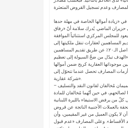
ياً» لدى الحاكم بالتأكيد. فبحسب مصادر
 في «زيادة أموالها الخاصة في مهلة حدها
عد أن انتهت المهلة في حزيران الماضي. يُدرك سلامة أنّ «رفاق
 «يعود للمجلس المركزي استثنائياً الموافقة
% من أصل نسبة 20% عن طريق تقديم المساهمين لعقارات تنقل ملكيتها إلى
المصرف على أن يتم تصفيتها في مهلة لا تتجاوز 5 سنوات». ٥٠٪ من اصل الـ٢٠٪ عن طريق تقديم المساهمين
 «الهدف تبدّل من ضخّ السيولة إلى تعظيم
ن موجوداتها العقارية كربح ضمن أموالها
 من أزمات المصارف تحصل عندما تتحوّل إلى
شركة عقارية».
دعين وأن يكونا لصالحهم، في حين أنّهما مُخالفان للمادة
لقروض المستحقة بالعملات الأجنبية الناتجة عن قروض
لليرة على أساس سعر 1507 ليرة، «شرط أن لا يكون العميل من غير المقيمين، وأن
ديد الأقساط». وعلى المصارف «عدم قبول