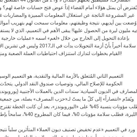
غير المشروعة الناتجة عن استغلال المعلومات المميزة والمضاربات 
وُضعت بين أيديهم، نتيجة وظيفتهم، معلومات سمحت لهم بتهريب أموال
يه مليون ليرة من الحصول عليها! يبقى الأهم في التعميم، الذي لا يس
بإعادة التحويل إلى الخارج من خلال «لغم» اسمه «عمليات خارجية 
القيام بخطوات لتدارك استنزاف احتياطيات العملة الصعبة ومنع خروج الودائع، ولكنه انتظر ثلاث سنوات!
الحكومة للإصلاح المالي، وتوصيات صندوق النقد الدولي. يتحد
لمصارف في الديون السيادية: سندات الدين بالعملات الأجنبية (يوروبوندز)
ويُقدّم «انتصاراً» إلى كلّ ما يمتّ لـ«حزب المصرف» بصلة، من جمعية ا
ورد في التعميم «عدم تخفيض تصنيف ديون العملاء المتأثرين سلباً نت