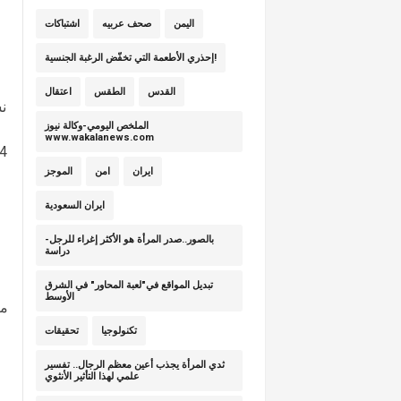
اليمن
صحف عربيه
اشتباكات
إحذري الأطعمة التي تخفّض الرغبة الجنسية!
القدس
الطقس
اعتقال
ن
الملخص اليومي-وكالة نيوز
www.wakalanews.com
ايران
امن
الموجز
ايران السعودية
بالصور..صدر المرأة هو الأكثر إغراء للرجل-
دراسة
تبديل المواقع في"لعبة المحاور" في الشرق
الأوسط
تكنولوجيا
تحقيقات
ثدي المرأة يجذب أعين معظم الرجال.. تفسير
علمي لهذا التأثير الأنثوي