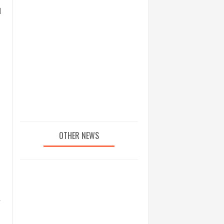
ا
OTHER NEWS
م