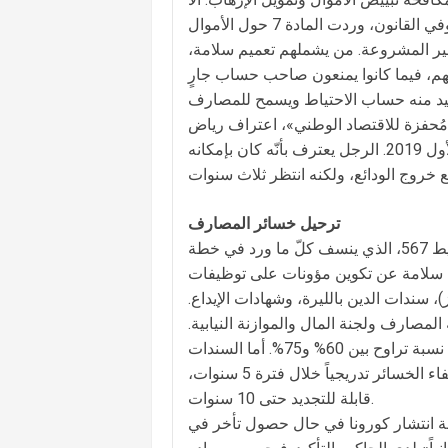
يُفترض أن يمثل هؤلاء أمام القضاء إذاً عوض فتح حسابات خاصة لهم؟ وفي القانون، وردت المادة 7 حول الأموال
غير المشروعة. من يشملهم تعميم سلامة،
هم، فيما كانوا يمنعون صاحب حساب جارٍ
تفيد منه حساب الاحتياط ويسمح للمصارف
مُحفزة للاقتصاد الوطني»، اعتراف رياض
سلامة أخيراً بأنّ أزمة التحويلات بدأت في الـ2017 وليس في تشرين الأول 2019. الرجل يعترف بأنّه كان بإمكانه
ترحيل خسائر المصارف
التعميم الثاني المُتعلق بالأزمة المالية والنقدية، هو التعميم الوسيط 567، الذي ينسف كلّ ما ورد في خطة
ّث سلامة عن تكوين مؤونات على توظيفات
، سندات الدين بالليرة، وشهادات الإيداع.
لمصارف ولجنة المال والموازنة النيابية.
طلب مؤونات بنسبة 45% على «اليوروبوندز»، بعد أن كانت الخطة تقترح نسبة تراوح بين 60% و75%. أما السندات
بالليرة، فطلب سلامة مؤونات 0%، فيما كان المطروح 40%، سامحاً بإطفاء الخسائر تدريجياً خلال فترة 5 سنوات،
قابلة للتجديد حتى 10 سنوات.
يجة انتشار كورونا في حال حصول تأخر في