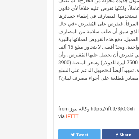
أموال جديدة مُحولة من الخارج». لم تكتف
لاً، ولكنّها تفرض عليه خلافاً لأي قانون
ن من انفجار المرفأ، فيفرض على المُقترض «في حال
ائي» الذي سبق أن طلب سلامة من المصارف
ميل، دفع هذه القروض لعملائها بالليرة
وفقاً لسعر السوق المعتمد في المنصة لعمليات الصرافة، وذلك لمرة واحدة، وبحدّ أقصى لا يتجاوز مبلغ 15 ألف
تي يُفترض أن يحصل عليها المُقترض، وأن
يتكبّد نتيجة ذلك خسائر فادحة نظراً إلى التفاوت بين سعر السوق (معدّل 7500 ليرة للدولار) وسعر المنصة (3900
لار)؟ وهل هذا تثبيت أوّلي لسعر صرف جديد يبلغ 3900 ليرة، تمهيداً أيضاً لـ«تحويل الدعم على السلع
from وكالة نيوز https://ift.tt/3jk0Gxh
via
IFTTT
Tweet
Share