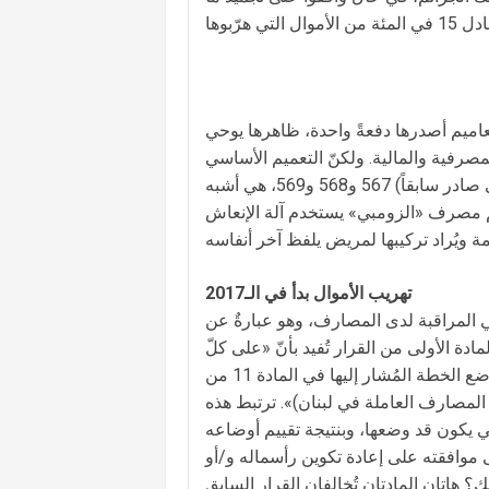
اميم أصدرها دفعةً واحدة، ظاهرها يوحي
صرفية والمالية. ولكنّ التعميم الأساسي
154، والتعاميم الوسيطة (التعميم الوسيط هو عادةً تعديل لتعميم أساسي صادر سابقاً) 567 و568 و569، هي أشبه
حاكم مصرف «الزومبي» يستخدم آلة الإنعاش
تهريب الأموال بدأ في الـ2017
موجّه للمصارف ولمفوضي المراقبة لدى المصارف، وهو عبارةٌ عن
دة الأولى من القرار تُفيد بأنّ «على كلّ
مصرف أن يقوم بعملية تقييم عادل لموجوداته ومطلوباته تُساعده على وضع الخطة المُشار إليها في المادة 11 من
كفاية رساميل المصارف العاملة في لبنان)». ترتبط هذه
تي يكون قد وضعها، وبنتيجة تقييم أوضاعه
موافقته على إعادة تكوين رأسماله و/أو
ال الفصل الأول من الـ2021». ماذا يعني ذلك؟ هاتان المادتان تُخالفان القرار السابق