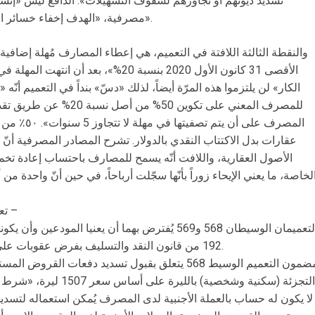
تسديد ديونهم أو تجاوزهم لسقوف التسهيلات». الدافع ليس «إنسان
مصرفية، «الهدف إخفاء خسائر المصارف وعدم تسجيل القروض المتعثرة».
والنقطة الثالثة اللافتة في التعميم، هي إعطاء المصارف مُهلة إضافية
الأقصى 31 كانون الأول 2020 بنسبة 20%»، ب
الكار» لن يلتزموا هذه المرّة أيضاً، لذلك «دسّ» بنداً في التعميم أنّه
للمصرف المعني على تكوين 50
عقارات بدل الاكتتاب النقدي بالدولار. تشرح المصادر المصرفية أنّ
الأصول العقارية، واللافت أنّه يسمح للمصارف باحتساب إعادة تخمي
لخاصة، ما يعني الإيحاء زوراً بأنّها سجّلت أرباحاً، في حين أنّ واحدة
– تعميمان مُخالفان لقانون النقد والتسليف –
التعميمان الوسيطان 568 و569 يُفترض بهما أن يعنيا المو
192 من قانون النقد والتسليف بفرض عقوبات على كلّ من يرفض الاستيفاء بالليرة اللبنانية.
مضمون التعميم الوسيط 568 يتعلق بقبول تسديد دفعات ا
التجزئة (سكنية وشخصية) با
لا يكون له حساب بالعملة الأجنبية لدى المصرف يُمكن استعماله لتس