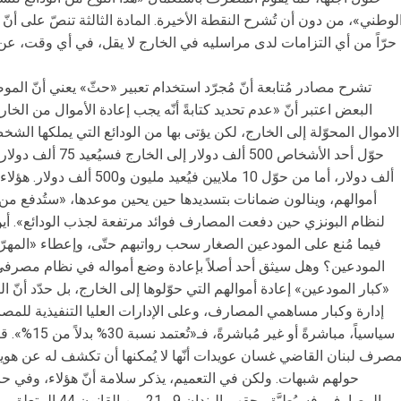
لوطني»، من دون أن تُشرح النقطة الأخيرة. المادة الثالثة تنصّ على أنّ
تشرح مصادر مُتابعة أنّ مُجرّد استخدام تعبير «حثّ» يعني أنّ الموض
الاموال المحوّلة إلى الخارج، لكن يؤتى بها من الودائع التي يملكها الشخص 
ألف دولار، أما من حوّل 10 ملاي
أموالهم، وينالون ضمانات بتسديدها حين يحين موعدها، «ستُدفع من أمو
لنظام البونزي حين دفعت المصارف فوائد مرتفعة لجذب الودائع». أي
فيما مُنع على المودعين الصغار سحب رواتبهم حتّى، وإعطاء «المهر
المودعين؟ وهل سيثق أحد أصلاً بإعادة وضع أمواله في نظام مصرفي م
«كبار المودعين» إعادة أموالهم التي حوّلوها إلى الخارج، بل حدّد أنّ
إدارة وكبار مساهمي المصارف، وعلى الإدارات العليا التنفيذية للمص
سياسياً، مباش
صرف لبنان القاضي غسان عويدات أنّها لا يُمكنها أن تكشف له عن هوية الذي
حولهم شبهات. ولكن في التعميم، يذكر سلامة أنّ هؤلاء، وفي حا
المصارف، فسيُطبَّق بح