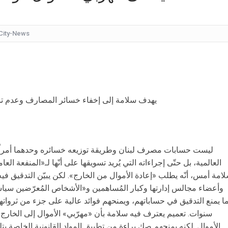
كيف
شقراء جميلة تشبه الأوروبيات.. صورة لابنة
City-News
قرار مُفاجئ.. إعلامية شهيرة تُعلن إنهاء تعاقدها مع ا
عُثر على جثتها ملقاة أسفل جسر.. وفاة إحدى متسابق
بأجواء مليئة بالحب والرومانسية... ممث
يهدف سلامة إلى إخفاء خسائر المصارف وعدم تس
بالقبلات... لحظات رومانسيّة بين ريم ال
بالفيديو هل يُفكّر هذا الفنان ا
ليست حسابات مصرف لبنان وطريقة توزيعه خسائره وحدهما أمراً عج
العالمية، بل حتّى إجراءاته التي يُريد تسويقها على أنّها لـ«المنفعة ا
امة أمس، أنّه يطلب «إعادة الأموال من الخارج». لكن يبيّن التدقيق ف
وأعضاء مجالس إدارتها وكبار المُساهمين و«الأشخاص المُعرّضين سياس
ا يمنع التدقيق في حساباتهم، ويمنحهم فوائد عالية على جزء من ثروات
سنوات. تعميم يعترف فيه سلامة بأن «مهرّبي» الأموال إلى الخار
الأموال. لكنه يمنحهم صك براءة من تطبيق المواد القانونية الخاصة بت