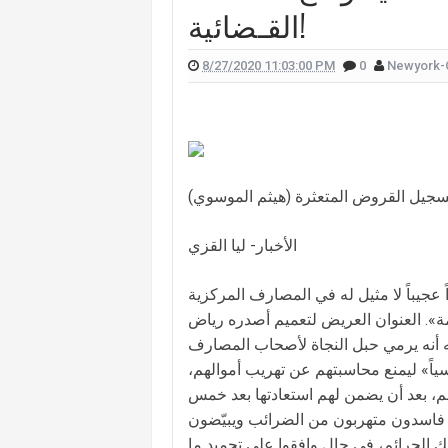
القـضائية!
 علّقت هيفا وهبي على تفجير "البيجر"؟
 الممثل يورغو شلهوب تنتشر تعرفوا إليها
8/27/2020 11:03:00 PM
0
Newyork-
لقناة التي تعمل فيها هذا ما قالته (صورة)
ات "أميركا غوت تالنت" فمن هي؟ (صورة)
لان يدخلان القفص الذهبي في روما (صور)
جيل القروض المتعثرة (هيثم الموسوي)
سعيدي وزوجها وسام بريدي: أحبك (فيديو)
للبنانيّ بالهجرة إلى كندا؟.. إليكم ما كشفه
الأخبار- ليا القزي
يباً لا مثيل له في المصارف المركزية
لعامة». العنوان العريض لتعميم أصدره رياض
يه أنه يرمي حبل النجاة لأصحاب المصارف
ياً» ليمنع محاسبتهم عن تهريب أموالهم،
هم، بعد أن يضمن لهم استعادتها بعد خمس
ج فاسدون متهربون من الضرائب ويبيّضون
لك الجرائم، في حال وافقوا على تجميد ما