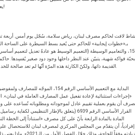
يعادل 15 في المئة من الأموال التي هرّبوها!
شاط لافت لحاكم مصرف لبنان، رياض سلامة، سُجّل يوم أمس. أربعة تع
بـ«خطوات إيجابية» للحاكم حتى يُعيد بسط السيطرة على الساحة الم
بحبّة فواكه شهية، يتبيّن عند النظر داخلها وجود دود صغير يُفسِدها. 
القديمة ذاتها، ولكنّ الكارثة هذه المرّة أنّها لم تعد صالحة للخدمة ويُراد تركيبها لمريض يلفظ آخر أنفاسه.
البداية مع التعميم الأساسي الرقم 154، ال
«إجراءات استثنائية لإعادة تفعيل عمل المصارف العاملة في لبنان». الما
القرار الأساسي الرقم 6939 (يتعلق بالإطار التنظيمي ل
المادة بالمادة الرابعة بأنّ على كل مصرف «استناداً إلى الخطة ال
إفرادياً، أن يتقدّم من المجلس المركزي لمصرف لبنان للاستحصال على 
زيادته وفقاً للحاجة، وذلك خل