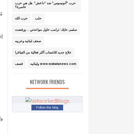
حرب "أنونيموس" ضد "داعش"..هل هي حرب
خاسرة؟
مُ
حلب
حزب الله
سلمى حايك: ترامب حاول مواعدتي … ورفضت
إذ
صحف لبنانيه وعربيه
علاج جديد للانتصاب أكثر فعالية من الفياغرا
ولبنانيه www.wakalanews.com
قصف
NETWORK FRIENDS
Follow this blog