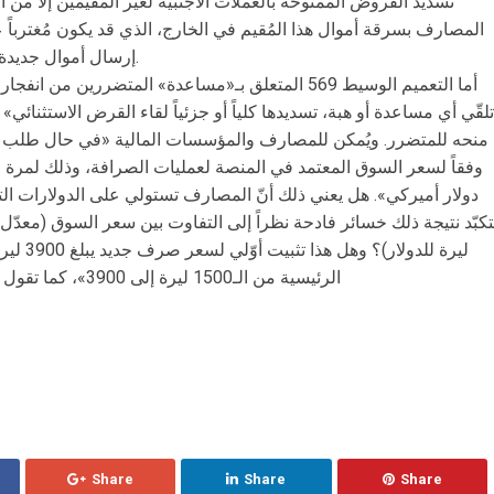
تسديد القروض الممنوحة بالعملات الأجنبية لغير المقيمين إلا من 
المصارف بسرقة أموال هذا المُقيم في الخارج، الذي قد يكون مُغترباً عام
إرسال أموال جديدة تستخدمها المصارف في إطفاء خسائرها.
أما التعميم الوسيط 569 المتعلق بـ«مساعدة» المتضرري
تلقّي أي مساعدة أو هبة، تسديدها كلياً أو جزئياً لقاء القرض الاستثن
منحه للمتضرر. ويُمكن للمصارف والمؤسسات المالية «في حال طلب الع
دولار أميركي». هل يعني ذلك أنّ المصارف تستولي على الدولارات ال
ليرة للدو
الرئيسية من الـ1500 ليرة إلى 3900»، كما تقول مصادر مُطلعة على أجواء مصرف لبنان؟
Share
Share
Share