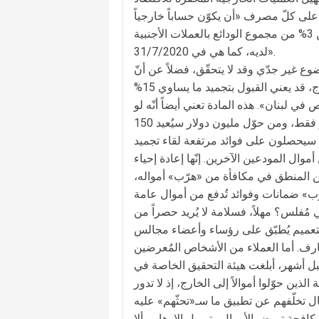
 على كلّ مصرف «أن يكوّن حساباً خارجياً
حرّاً من أي التزامات لدى مراسليه في الخارج لا يقل، في أي وقت، عن 3% من مجموع الودائع بالعملات الأجنبية
لديه، كما هي في 31/7/2020».
وع غير جدّي وقد لا يتحقّق، فضلاً عن أنّ
البعض اعتبر أنّ «عدم تحديد كتابةً أنّه يجب إعادة الأموال من الخارج، قد يعني القبول بتجميد ما يساوي 15%
في لبنان». هذه المادة تعني أيضاً أنّه لو
حوّل أحد الأشخاص 500 ألف دولار إلى الخارج فسيُعيد 75 ألف دولار فقط، ومن حوّل مليون دولار سيُعيد 150
ين فيُعيد مليون و500 ألف دولار. هؤلاء سيحصلون على فوائد مرتفعة لقاء تجميد
ال المودعين الآخرين. إنّها إعادة إحياء
ن المنطق في مكافأة من «هرّب» أمواله،
ّب» ضمانات وفوائد تُدفع من أموال عامة
ُفلس؟ مهلاً، فسلامة لا يُريد حصراً من
 التعميم يُطبّق على رؤساء وأعضاء مجالس
ارف. أما العملاء من الأشخاص المُعرضين
رةً أو غير مُباشرةً، فـ«تُعتمد نسبة 30% بدلاً من 15%». قبل أشهر، أبلغت هيئة التحقيق الخاصة في
ن حوّلوا أموالاً إلى الخارج، إذ لا تدور
ل تخلّفهم عن تطبيق ما سـ«تحثّهم» عليه
قهم البندان 9 و21 من القانون 44 المتعلق بمكافحة تبييض الأموال وتمويل الإرهاب. ألا