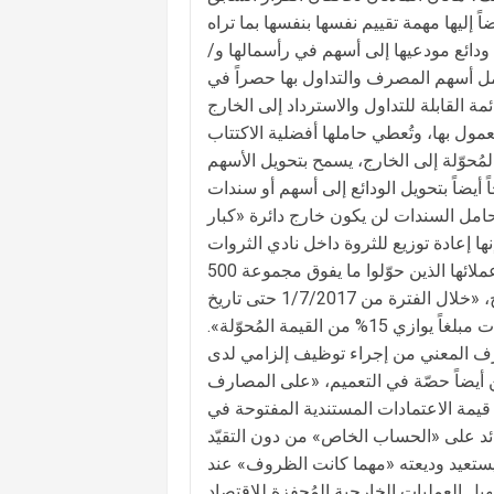
ً إليها مهمة تقييم نفسها بنفسها بما تراه
ودائع مودعيها إلى أسهم في رأسمالها و/
 كامل أسهم المصرف والتداول بها حصراً في
ة القابلة للتداول والاسترداد إلى الخارج
عمول بها، وتُعطي حاملها أفضلية الاكتتاب
مُحوّلة إلى الخارج، يسمح بتحويل الأسهم
 أيضاً بتحويل الودائع إلى أسهم أو سندات
 حامل السندات لن يكون خارج دائرة «كبار
وفي المادة الثانية من التعميم، «يحثّ» الحاكم المصارف على «حثّ» عملائها الذين حوّلوا ما يفوق مجموعة 500
ألف دولار أميركي، أو ما يوازيه بالعملات الأجنبية الأخرى إلى الخارج، «خلال الفترة من 1/7/2017 حتى تاريخ
صدور القرار، على أن يودعوا في حساب خاص مُجمّد لمدة 5 سنوات مبلغاً يوازي 15% من القيمة المُحوّلة».
رف المعني من إجراء توظيف إلزامي لدى
أيضاً حصّة في التعميم، «على المصارف
ُحوّلوا من الخارج إلى حساب خاص مبلغاً يوازي 15% من قيمة الاعتمادات المستندية المفتوحة في
للمصارف أن تدفع فوائد على «الحساب الخاص» من دون التقيّد
يستعيد وديعته «مهما كانت الظروف» عند
يل العمليات الخارجية المُحفزة للاقتصاد