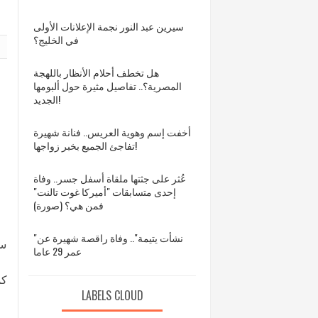
سيرين عبد النور نجمة الإعلانات الأولى
في الخليج؟
هل تخطف أحلام الأنظار باللهجة
المصرية؟.. تفاصيل مثيرة حول ألبومها
الجديد!
أخفت إسم وهوية العريس.. فنانة شهيرة
تفاجئ الجميع بخبر زواجها!
عُثر على جثتها ملقاة أسفل جسر.. وفاة
إحدى متسابقات "أميركا غوت تالنت"
فمن هي؟ (صورة)
"نشأت يتيمة".. وفاة راقصة شهيرة عن
سل
عمر 29 عاما
كم
LABELS CLOUD