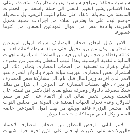
سياسية مختلفة ومراجع سياسية ودينية وكارتيلات متعددة، وعلى
هذا الاساس يشير الخبير المعني الى جملة واسعة من الخطوات
الممعنة في محاولة الابقاء على نظام النهب الريعي، بل ومحاولة
«وضع اليد» على ما يفترض اتخاذه من اجراءات عملية لتمويل
الخزينة، واعادة بعض من اموال المودعين الصغار، من اكثرها
خطورة.
– الامر الاول: امعان اصحاب المصارف بسرقة اموال المودعين
والمغتربين وكل من يريد تحويل حتى مبالغ بسيطة لاعانة اهله او
عائلته بغطاء واضح دون لبس فيه من السلطة السياسية والجهات
المالية والنقدية الرسمية. وهذا النهب المغطى بتعاميم من مصرف
لبنان وبقرارات تعسفية من اصحاب المصارف يتجاوز ذلك الى
استمرار بعض المصارف بتهريب مبالغ كبيرة بالدولار للخارج وهو
الامر الذي اقر به وزير المال قبل ايام، الى مشاركة بعض المصارف
او مدراء داخلها بعمليات المضاربة على الدولار، الى ابتزاز من يملك
شيكاً مصرفياً بالدولار وصرفه بمبلغ نقدي اقل بكثير من قيمته على
الشيك، ويشير الخبير المالي الى ان الابقاء على اكثر من سعر
للدولار، وعدم تحرك الجهات المعنية في الدولة من مجلس النواب
الى مجلس الوزراء فاقم ووسّع من نهب اموال المودعين خاصة
الصغار وكل لبناني مهما كانت حاجته للدولار.
– الامر الثاني: الرفض المطلق من اصحاب المصارف لاعتماد
«الهيركات» على الاثرياء، او حتى على الذين تحوم حوله شبهات