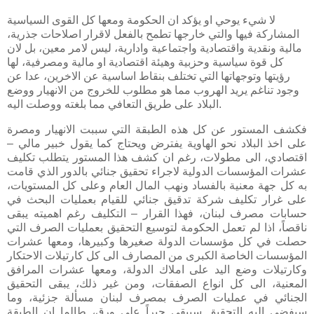
لا شيء يوحي او يؤكد ان الحكومة ومعها كل القوى السياسية
المشاركة فيها والتي خارجها تطمح بالفعل لاقرار اصلاحات جذرية،
مالية ونقدية واقتصادية واجتماعية وادارية، ليس لامر معين، بل لان
كل قوة سياسية وحزبية وهيئة اقتصادية او مالية ومصرفية، لها
رؤيتها وتوجهاتها التي تختلف بنقاط اساسية عن الاخرين، عدا عن
وجود تناغم يريد الهروب مما هو مطلوب للخروج من الانهيار ووضع
البلاد على طريق التعافي مما بلغته ووصلت اليه.
فكشف المستور عن كل هذه الطبقة التي سببت الانهيار ومصرة
على اخذ البلاد نحو الهاوية يفترض ويحتاج كما يقول خبير مالي –
اقتصادي، الى مطولات، رغم ان كشف هذا المستور يتطلب تكليف
عشرات المؤسسات الدولية لاجراء تحقيق جنائي بالدور الذي قامت
به كل جهة معنية بالفساد ونهب المال العام وعلى كل المستويات،
على غرار تكليف شركة تدقيق جنائي للقيام بعمليات البحث في
حسابات مصرف لبنان، فهذا القرار – التكليف رغم اهميته يبقى
ناقصاً، اذا لم تعمل الحكومة لتوسيع التحقيق بعمليات الصرف التي
حصلت في كل مؤسسات الدولة صغيرها وكبيرها، ومعها عشرات
المؤسسات الخاصة الكبرى من المصارف الى كل كارتيلات الاحتكار
وكارتيلات وضع اليد على املاك الدولة، ومعها عشرات المرافق
المعنية، الى كل انواع الصفقات، ومن غير ذلك، يبقى التحقيق
الجنائي في عمليات الصرف بمصرف لبنان مسألة جزئية، وما
سيفضي اليه التحقيق سيبقى حبراً على ورق، طالما ان الطبقة