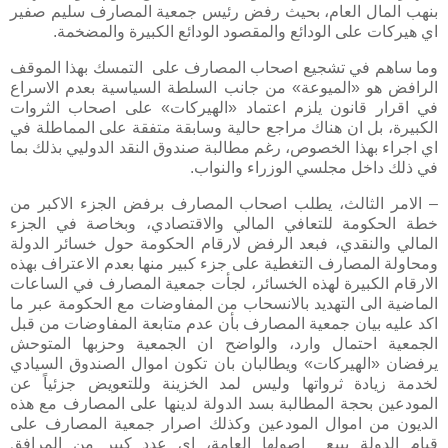
بنهب المال العام، بحيث رفض رئيس جمعية المصارف سليم صفير
اي هيركات على الودائع والمقصود الودائع الكبيرة والمضخمة.
وما ساهم في تشجيع اصحاب المصارف على التمسك بهذا الموقف
الرافض هو «الميوعة» من جانب السلطة السياسية بعدم الاسراع
في اقرار قانون يلزم اعتماد «الهيركات» على اصحاب الثروات
الكبيرة، بل ان هناك مراجع حالية وسابقة متفقة على المماطلة في
اي اجراء بهذا الخصوص، رغم مطالبة صندوق النقد الدوليي بذلك بما
في ذلك داخل مجلسي الوزراء والنواب.
– الامر الثالث، يطلب اصحاب المصارف برفض الجزء الاكبر من
خطة الحكومة للتعافي المالي والاقتصادي، وبخاصة في الجزء
المالي والنقدي، فبعد الرفض لارقام الحكومة حول خسائر الدولة
ومحاولة المصارف التغطية على جزء كبير منها بعدم الاعتراف بهذه
الارقام الكبيرة لهذه الخسائر، لجأت جمعية المصارف في الساعات
الماضية الى التهديد بالانسحاب من المفاوضات مع الحكومة عبر ما
اكد عليه بيان جمعية المصارف بأن عدم متابعة المفاوضات من قبل
الجمعية احتمال وارد، والواضح ان الجمعية وحزبها المتوحش
يرفضان «الهيركات» ويطالبان بان تكون اموال الصندوق السيادي
لخدمة زيادة ثرواتها وليس لمد الخزينة وللتعويض جزئياً عن
المودعين بحجة المطالبة بسد الدولة لدينها على المصارف مع هذه
الديون من اموال المودعين وكذلك اصرار جمعية المصارف على
قيام الدولة ببيع اصولها العامة، اي عدد كبير من المرافق