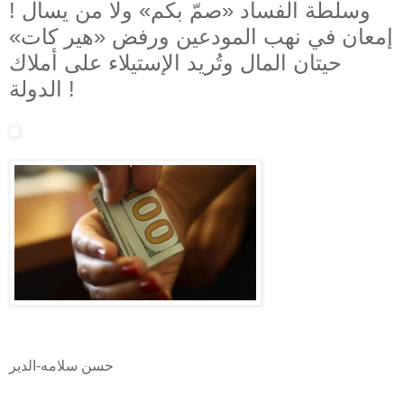
وسلطة الفساد «صمّ بكم» ولا من يسأل !
إمعان في نهب المودعين ورفض «هير كات»
حيتان المال وتُريد الإستيلاء على أملاك
الدولة !
حسن سلامه-الدير