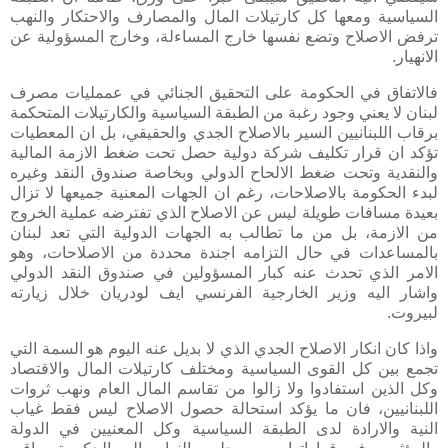
السياسية ومعها كل كارتيلات المال والمصارف والاحتكار والنهب
ترفض الاصلاح وتضع نفسها خارج المساءلة، وخارج المسؤولية عن
الانهيار.
فالاتفاق في الحكومة على التحقيق الجنائي في عممليات مصرف
لبنان لا يعني وجود رغبة من الطبقة السياسية والكارتيلات المتحكمة
برقاب اللبنانيين السير بالاصلاح الجدي والحقيقي، بل ان المعطيات
تؤكد ان قرار تكليف شركة دولية حصل تحت ضغط الازمة المالية
والنقدية وتحت ضغط الالحاح الدولي وبخاصة صندوق النقد وغيره
لبدء الحكومة بالاصلاحات، رغم ان الجهات المعنية جميعها لا تزال
بعيدة مسافات طويلة ليس عن الاصلاح الذي تفترضه عملية الخروج
من الازمة، بل من ما تطالب به الجهات الدولية التي تعد لبنان
بالمساعدات في حال التزامه اجندة محددة من الاصلاحات، وهو
الامر الذي تحدث عنه كبار المسؤولين في صندوق النقد الدولي
واشار اليه وزير الخارجية الفرنسي ايف لودريان خلال زيارته
لبيروت.
واذا كان انكار الاصلاح الجدي الذي لا بديل عنه اليوم هو السمة التي
تجمع بين كل القوى السياسية ومختلف كارتيلات المال والاقتصاد
وكل الذين استفادوا ولا زالوا من تقاسم المال العام ونهب ثروات
اللبنانيين، فان ما يؤكد استحالة حصول الاصلاح ليس فقط غياب
النية والارادة لدى الطبقة السياسية وكل المعنيين في الدولة