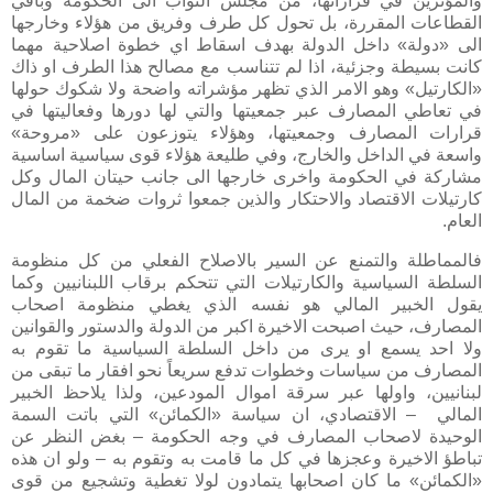
والمؤثرين في قراراتها، من مجلس النواب الى الحكومة وباقي
القطاعات المقررة، بل تحول كل طرف وفريق من هؤلاء وخارجها
الى «دولة» داخل الدولة بهدف اسقاط اي خطوة اصلاحية مهما
كانت بسيطة وجزئية، اذا لم تتناسب مع مصالح هذا الطرف او ذاك
«الكارتيل» وهو الامر الذي تظهر مؤشراته واضحة ولا شكوك حولها
في تعاطي المصارف عبر جمعيتها والتي لها دورها وفعاليتها في
قرارات المصارف وجمعيتها، وهؤلاء يتوزعون على «مروحة»
واسعة في الداخل والخارج، وفي طليعة هؤلاء قوى سياسية اساسية
مشاركة في الحكومة واخرى خارجها الى جانب حيتان المال وكل
كارتيلات الاقتصاد والاحتكار والذين جمعوا ثروات ضخمة من المال
العام.
فالمماطلة والتمنع عن السير بالاصلاح الفعلي من كل منظومة
السلطة السياسية والكارتيلات التي تتحكم برقاب اللبنانيين وكما
يقول الخبير المالي هو نفسه الذي يغطي منظومة اصحاب
المصارف، حيث اصبحت الاخيرة اكبر من الدولة والدستور والقوانين
ولا احد يسمع او يرى من داخل السلطة السياسية ما تقوم به
المصارف من سياسات وخطوات تدفع سريعاً نحو افقار ما تبقى من
لبنانيين، واولها عبر سرقة اموال المودعين، ولذا يلاحظ الخبير
المالي – الاقتصادي، ان سياسة «الكمائن» التي باتت السمة
الوحيدة لاصحاب المصارف في وجه الحكومة – بغض النظر عن
تباطؤ الاخيرة وعجزها في كل ما قامت به وتقوم به – ولو ان هذه
«الكمائن» ما كان اصحابها يتمادون لولا تغطية وتشجيع من قوى