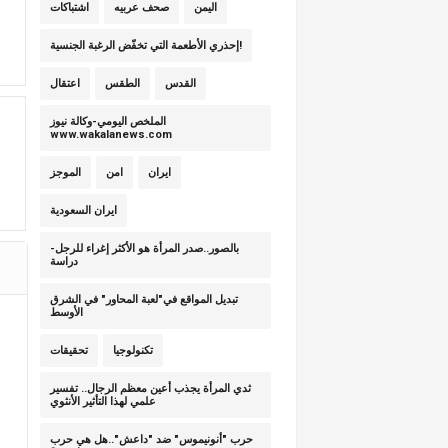
اليمن
صحف عربيه
اشتباكات
إحذري الأطعمة التي تخفّض الرغبة الجنسية!
القدس
الطقس
اعتقال
الملخص اليومي-وكالة نيوز
www.wakalanews.com
ايران
امن
الموجز
ايران السعودية
بالصور..صدر المرأة هو الأكثر إغراء للرجل-
دراسة
تبديل المواقع في"لعبة المحاور" في الشرق
الأوسط
تكنولوجيا
تحقيقات
ثدي المرأة يجذب أعين معظم الرجال.. تفسير
علمي لهذا التأثير الأنثوي
حرب "أنونيموس" ضد "داعش"..هل هي حرب