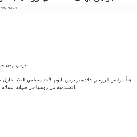
City-News
كيف
شقراء جميلة تشبه الأوروبيات.. صورة لابنة
قرار مُفاجئ.. إعلامية شهيرة تُعلن إنهاء تعاقدها مع ا
عُثر على جثتها ملقاة أسفل جسر.. وفاة إحدى متسابق
بأجواء مليئة بالحب والرومانسية... ممث
بالقبلات... لحظات رومانسيّة بين ريم ال
بالفيديو هل يُفكّر هذا الفنان ا
هنأ الرئيس الروسي فلاديمير بوتين اليوم الأحد مسلمي البلاد بحلول 
الإسلامية في روسيا في صيانة السلام بين القوميات والوفاق الأهلي في المجتمع.