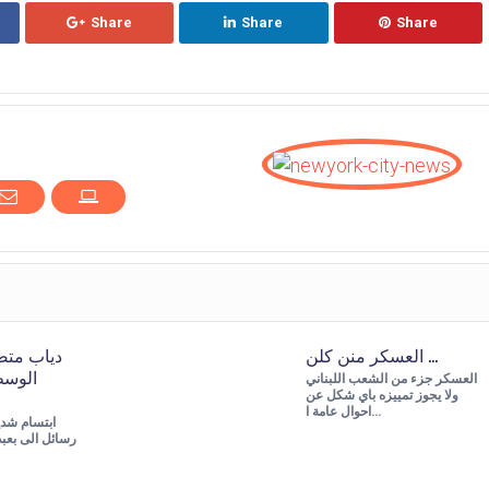
Share
Share
Share
العسكر منن كلن …
دياب متض
الوسط
العسكر جزء من الشعب اللبناني
ولا يجوز تمييزه باي شكل عن
احوال عامة ا…
ابتسام شديد
رسائل الى بعبد