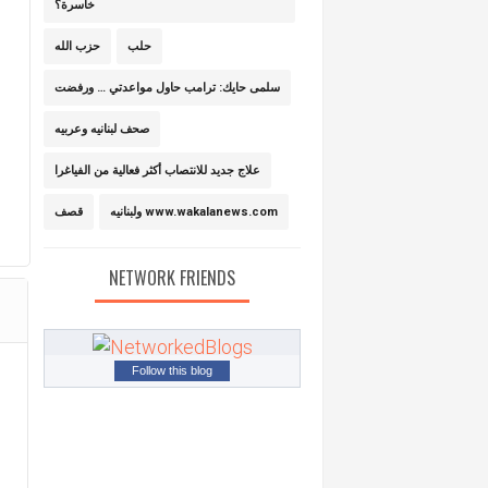
خاسرة؟
حلب
حزب الله
سلمى حايك: ترامب حاول مواعدتي … ورفضت
صحف لبنانيه وعربيه
علاج جديد للانتصاب أكثر فعالية من الفياغرا
ولبنانيه www.wakalanews.com
قصف
NETWORK FRIENDS
Follow this blog