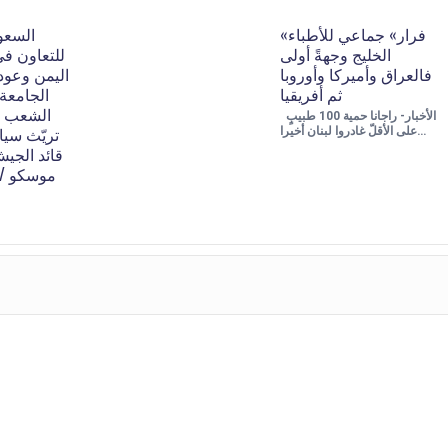
«فرار» جماعي للأطباء
السعو
الخليج وجهةً أولى
للتعاون 
فالعراق وأميركا وأوروبا
اليمن وعود
ثم أفريقيا
الجامعة 
الشعب أ
الأخبار- راجانا حمية 100 طبيبٍ
تريّث سيا
على الأقلّ غادروا لبنان أخيرا…
قائد الجي
موسكو / ه