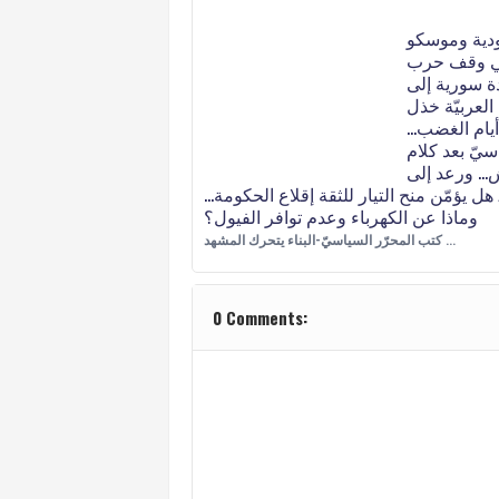
دية وموسكو
في وقف حرب
ة سورية إلى
العربيّة خذل
يام الغضب…
سيّ بعد كلام
ش… ورعد إلى
ل يؤمّن منح التيار للثقة إقلاع الحكومة…
وماذا عن الكهرباء وعدم توافر الفيول؟
كتب المحرّر السياسيّ-البناء يتحرك المشهد …
0 Comments: