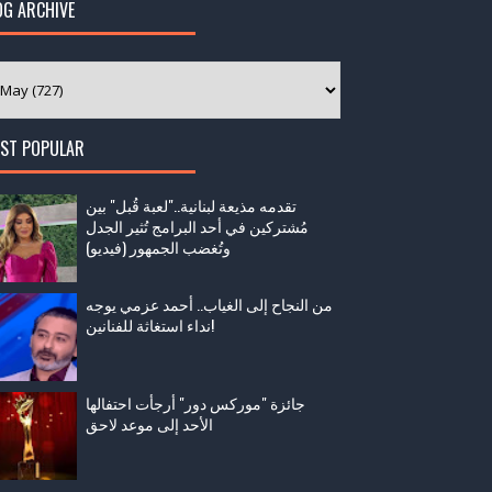
OG ARCHIVE
ST POPULAR
تقدمه مذيعة لبنانية.."لعبة قُبل" بين
مُشتركين في أحد البرامج تُثير الجدل
وتُغضب الجمهور (فيديو)
من النجاح إلى الغياب.. أحمد عزمي يوجه
نداء استغاثة للفنانين!
جائزة "موركس دور" أرجأت احتفالها
الأحد إلى موعد لاحق