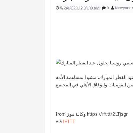
5/24/2020 12:03:00 AM
0
Newyork-
 علّقت هيفا وهبي على تفجير "البيجر"؟
 الممثل يورغو شلهوب تنتشر تعرفوا إليها
لقناة التي تعمل فيها هذا ما قالته (صورة)
ات "أميركا غوت تالنت" فمن هي؟ (صورة)
لان يدخلان القفص الذهبي في روما (صور)
سعيدي وزوجها وسام بريدي: أحبك (فيديو)
للبنانيّ بالهجرة إلى كندا؟.. إليكم ما كشفه
عيد الفطر المبارك، مشيدا بمساهمة الأمة
from وكالة نيوز https://ift.tt/2LTjsgr
via
IFTTT