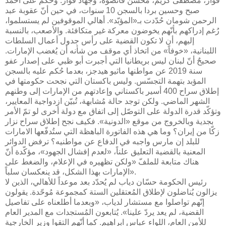
فواز، مصطفى كريّم، محسن قانصوه، وجهاد فواز. وحُكم على أحمد
صبح وحسين بردا بالسجن 10 سنوات، في حين أنّ عقوبة عبد
الرحمن شومان حُدّدت بـ«المؤبّد». أهالي الموقوفين لم يستسلموا،
رُغم إدراكهم بأنّهم يخوضون معركة غير متكافئة. والأصعب، بالنسبة
إليهم، أن لا تكون القضية على رأس جدول أعمال السلطات
اللبنانية، «خوفاً» من اتخاذ أي موقف من شأنه أن يُغضب الإمارات.
صحيحٌ أنّ لبنان ليس بريطانيا التي أجبرت أبو ظبي على إصدار عفو
سنة 2019 عن مواطنها ماثيو هيدجز، بعدما حُكم عليه بالسجن
المؤبد بتهمة التجسّس. وليس باكستان التي نجحت حكومتها في
إطلاق سراح 400 أسير باكستاني وإعادتهم من الإمارات إلى وطنهم
الشهر الماضي. ولكن توجد حالة مُشابهة، تُبيّن ازدواجية المعايير،
وتؤكّد قدرة الدولة على التوصّل إلى اتفاق مع دولة أخرى لو تمّ الأمر
بجدية وبالخروج من موقع «الدونية». فكيف نجح إطلاق سراح نزار
زكّا من إيران؟ وما هي هذه الفاتورة الباهظة التي ستُدفّعها الامارات
للبلد إن مارس واجبه في الدفاع عن مواطنيه؟ ترفض الدوائر
المعنية بالقضية التعليق علناً، «لعدم إفشال الجهود»، مؤكّدة أنّ
هناك متابعة للملفّ «ولكن تظهيره في الإعلام، والضغط على
الإمارات بهذا الشكل، قد ينعكسان سلباً».
رئيس الحكومة حسّان دياب لم يُحدّد بعد موعداً للأهالي، الذين لا
يزالون يُناضلون لإطلاق المُعتقلين الستة كمجموعة مُوحّدة. يقولون
إنّهم تواصلوا مع مستشار لدياب، «وبعدما أطلعناه على تفاصيل
القضية، لم يعد يردّ علينا». يُتابعون المُستجدات مع المدير العام
للأمن العام، اللواء عباس ابراهيم. كما أنّهم التقوا وزير الخارجية