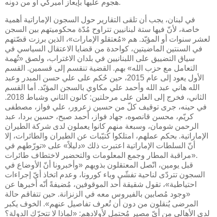
هجوم عليها بإيعاز أميركي أو من دونه.
في لبنان، يجب أن تلقى التقارير حول السجون الإماراتية أهمية
خاصة، لأنّ فيها ستة لبنانيين تتراوح مُدّة محكوميتهم بين السجن
لعشر سنوات أو المؤبّد. هم «مُعتقلو الإمارات»، الذين برزت قصّتهم
في السنتين الماضيتين، كواحدة من قضايا الاعتقال السياسي في
سياق التضييق على اللبنانيين في بلدان الاغتراب، ولصق «تُهمة
التعامل مع حزب الله» بهم. القضية تنقسم إلى قسمين. القسم
الأول يعود إلى عام 2015، حين حُكم على علي حسن المبدر وعبد
الله هاني عبد الله وأحمد علي مكاوي بالسجن المؤبّد. أما القسم
الثاني، فخرج إلى العلن على مرحلتين: كانون الثاني وشباط 2018.
في حينه، جرى توقيف كلّ من حسين زعرور، علي فواز، مصطفى
كريّم، محسن قانصوه، جهاد فواز، أحمد صبح، حسين بردا، عبد
الرحمن شومان، وسبعة منهم كانوا يعملون لدى شركة الطيران
الإماراتية. بحكم عملهم، امتلكوا كُتيّبات عن الطيران والطائرات، إلا
أنّ السلطات الإماراتية اعتبرت ذلك «دليلاً» على «تورّطهم في
مراقبة المطار وجمع المعلومات والتحضير لاختطاف طائرات».
قبل يومين، اتّصل المعتقلون بذويهم «وأخبرونا أنّ الأوضاع في
السجون تتردّى لناحية تفشّي وباء كورونا، وعدم اتخاذ أيّ إجراءات
احتياطية»، تقول شقيقة أحد الموقوفين، مُضيفةً أنّه أخبرها عن
«وجود مُصابين بالفيروس معه في الزنزانة. حين تتفاقم حالة
المرضى يُنقلون من دون أن تُعرف تفاصيل عنهم». الخوف يكبر
لدى الأهالي من أيّ مصير مُحتمل لأولادهم: «لماذا لا تتحرّك الدولة؟