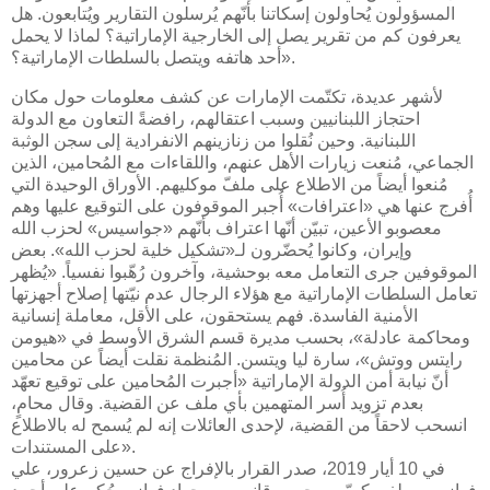
المسؤولون يُحاولون إسكاتنا بأنّهم يُرسلون التقارير ويُتابعون. هل
يعرفون كم من تقرير يصل إلى الخارجية الإماراتية؟ لماذا لا يحمل
أحد هاتفه ويتصل بالسلطات الإماراتية؟».
لأشهر عديدة، تكتّمت الإمارات عن كشف معلومات حول مكان
احتجاز اللبنانيين وسبب اعتقالهم، رافضةً التعاون مع الدولة
اللبنانية. وحين نُقلوا من زنازينهم الانفرادية إلى سجن الوثبة
الجماعي، مُنعت زيارات الأهل عنهم، واللقاءات مع المُحامين، الذين
مُنعوا أيضاً من الاطلاع على ملفّ موكليهم. الأوراق الوحيدة التي
أُفرج عنها هي «اعترافات» أُجبر الموقوفون على التوقيع عليها وهم
معصوبو الأعين، تبيّن أنّها اعتراف بأنّهم «جواسيس» لحزب الله
وإيران، وكانوا يُحضّرون لـ«تشكيل خلية لحزب الله». بعض
الموقوفين جرى التعامل معه بوحشية، وآخرون رُهّبوا نفسياً. «يُظهر
تعامل السلطات الإماراتية مع هؤلاء الرجال عدم نيّتها إصلاح أجهزتها
الأمنية الفاسدة. فهم يستحقون، على الأقل، معاملة إنسانية
ومحاكمة عادلة»، بحسب مديرة قسم الشرق الأوسط في «هيومن
رايتس ووتش»، سارة ليا ويتسن. المُنظمة نقلت أيضاً عن محامين
أنّ نيابة أمن الدولة الإماراتية «أجبرت المُحامين على توقيع تعهّد
بعدم تزويد أُسر المتهمين بأي ملف عن القضية. وقال محامٍ،
انسحب لاحقاً من القضية، لإحدى العائلات إنه لم يُسمح له بالاطلاع
على المستندات».
في 10 أيار 2019، صدر القرار بالإفراج عن حسين زعرور، علي