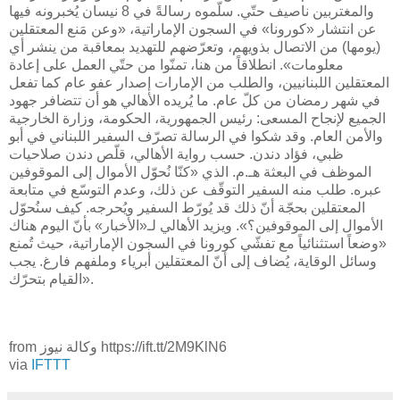
والمغتربين ناصيف حتّي. سلّموه رسالةً في 8 نيسان يُخبرونه فيها
عن انتشار «كورونا» في السجون الإماراتية، «وعن مَنع المعتقلين
(يومها) من الاتصال بذويهم، وتعرّضهم للتهديد بمعاقبة من ينشر أي
معلومات». انطلاقاً من هنا، تمنّوا من حتّي العمل على إعادة
المعتقلين اللبنانيين، والطلب من الإمارات إصدار عفو عام كما تفعل
في شهر رمضان من كلّ عام. ما يُريده الأهالي هو أن تتضافر جهود
الجميع لإنجاح المسعى: رئيس الجمهورية، الحكومة، وزارة الخارجية
والأمن العام. وقد شكوا في الرسالة تصرّف السفير اللبناني في أبو
ظبي، فؤاد دندن. حسب رواية الأهالي، قلّص دندن صلاحيات
الموظف في البعثة هـ.م. الذي «كنّا نُحوّل الأموال إلى الموقوفين
عبره. طلب منه السفير التوقّف عن ذلك، وعدم التوسّع في متابعة
المعتقلين بحجّة أنّ ذلك قد يُورّط السفير ويُحرجه. كيف سنُحوّل
الأموال إلى الموقوفين؟». ويزيد الأهالي لـ«الأخبار» بأنّ اليوم هناك
«وضعاً استثنائياً مع تفشّي كورونا في السجون الإماراتية، حيث تُمنع
وسائل الوقاية، يُضاف إلى أنّ المعتقلين أبرياء وملفهم فارغ. يجب
القيام بتحرّك».
from وكالة نيوز https://ift.tt/2M9KlN6
via
IFTTT