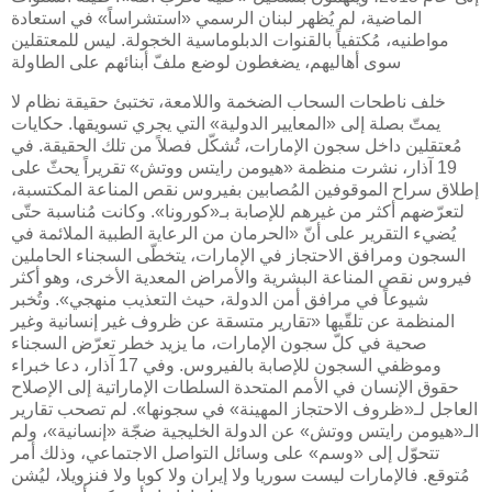
الماضية، لم يُظهر لبنان الرسمي «استشراساً» في استعادة
مواطنيه، مُكتفياً بالقنوات الدبلوماسية الخجولة. ليس للمعتقلين
سوى أهاليهم، يضغطون لوضع ملفّ أبنائهم على الطاولة
خلف ناطحات السحاب الضخمة واللامعة، تختبئ حقيقة نظام لا
يمتّ بصلة إلى «المعايير الدولية» التي يجري تسويقها. حكايات
مُعتقلين داخل سجون الإمارات، تُشكّل فصلاً من تلك الحقيقة. في
19 آذار، نشرت منظمة «هيومن رايتس ووتش» تقريراً يحثّ على
إطلاق سراح الموقوفين المُصابين بفيروس نقص المناعة المكتسبة،
لتعرّضهم أكثر من غيرهم للإصابة بـ«كورونا». وكانت مُناسبة حتّى
يُضيء التقرير على أنّ «الحرمان من الرعاية الطبية الملائمة في
السجون ومرافق الاحتجاز في الإمارات، يتخطّى السجناء الحاملين
فيروس نقص المناعة البشرية والأمراض المعدية الأخرى، وهو أكثر
شيوعاً في مرافق أمن الدولة، حيث التعذيب منهجي». وتُخبر
المنظمة عن تلقّيها «تقارير متسقة عن ظروف غير إنسانية وغير
صحية في كلّ سجون الإمارات، ما يزيد خطر تعرّض السجناء
وموظفي السجون للإصابة بالفيروس. وفي 17 آذار، دعا خبراء
حقوق الإنسان في الأمم المتحدة السلطات الإماراتية إلى الإصلاح
العاجل لـ«ظروف الاحتجاز المهينة» في سجونها». لم تصحب تقارير
الـ«هيومن رايتس ووتش» عن الدولة الخليجية ضجّة «إنسانية»، ولم
تتحوّل إلى «وسم» على وسائل التواصل الاجتماعي، وذلك أمر
مُتوقع. فالإمارات ليست سوريا ولا إيران ولا كوبا ولا فنزويلا، ليُشن