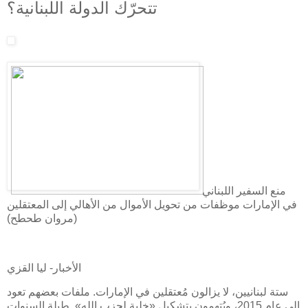
تتحرّك الدولة اللبنانية؟
منع السفير اللبناني
في الإمارات موظفات من تحويل الأموال من الأهالي إلى المعتقلين
(مروان طحطح)
الأخبار- ليا القزي
ستة لبنانيين، لا يزالون مُعتقلين في الإمارات. ملفات بعضهم تعود
إلى عام 2015، ويُتهمون بتشكيل «خلية لحزب الله». طيلة السنوات