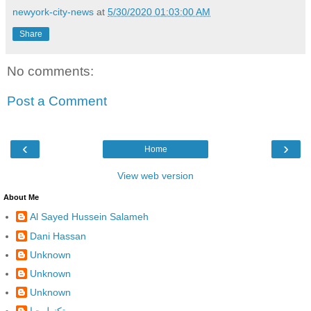
newyork-city-news
at
5/30/2020 01:03:00 AM
Share
No comments:
Post a Comment
‹
›
Home
View web version
About Me
Al Sayed Hussein Salameh
Dani Hassan
Unknown
Unknown
Unknown