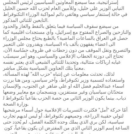
إستراتيجية، مما سيضع المعاونين السياسيين لرئيس ​المجلس
النيابي​ الوزير علي خليل، وللأمين العام لحزب الله ​حسين الخليل​
في حالة إستنفار سياسي وهاتفي دائم لمواكبة الوزراء التكنوقراط
التابعين للثنائي المذكور.
من سيضع سقوف السياسة فيما يتعلق ب​النفط والغاز​ والحدود
والنازحين والصراع المفتوح مع إسرائيل، وأي مستجدات اقليمية كما
حصل في العراق بالساعات الماضية؟ بالطبع يحتاج مجلس الوزراء
الى اعضاء يفقهون بألف باء السياسة، ويقدرون على التعبير
والتصريح ونقل الموقف من دون زحطات في ظروف حسّاسة الآن،
تحتاج الى دوزنة الخطاب الإعلامي والسياسي، وهو أمر سيسبّب
غيابه ارباكات متتالية، وتحديدا للثنائي الشيعي الذي يعتبر نفسه
معنياً بتلك العناوين السياسية بشكل مباشر.
لذلك، تحدثت معلومات عن إنتباه “حزب الله” لهذه المسألة،
واستعداده لتسمية وزير تكنوقراط، وآخر سياسي. ومن هنا برزت
اسماء عبدالحليم فضل الله او علي ضاهر عن الجنوب، والإسمان
متحدّثان سياسيان وغير مستفزين، وينسجمان مع معايير وضعها
دياب. بينما يكون الوزير الثاني من حصة الحزب بقاعياً تكنوقراط ل​
وزارة الصحة​.
أمّا حركة “أمل” فكثرت التسريبات الإعلامية حول أسماء مرشحيها
لتولي حقيبة ​الزراعة​، وجميعهم تكنوقراط، أو ليس لديهم تجارب
سياسية، لكن بري الذي يملك وحده الكلمة الفصل، لم يُحدد حتى
الساعة إسم الوزير الثاني الذي من المفترض ان يكون بقاعياً، كون ​
وزير المالية​ سيكون غازي وزنه وهو من الجنوب.