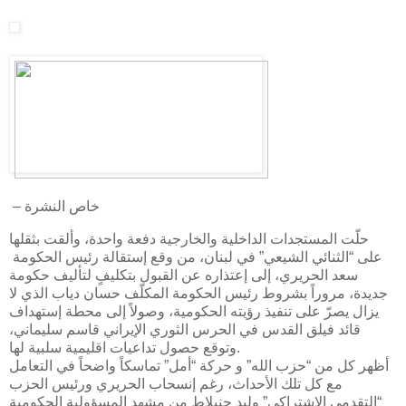
– خاص النشرة
حلّت المستجدات الداخلية والخارجية دفعة واحدة، وألقت بثقلها
على “​الثنائي الشيعي​” في لبنان، من وقع إستقالة رئيس الحكومة ​
سعد الحريري​، إلى إعتذاره عن القبول بتكليفٍ لتأليف حكومة
جديدة، مروراً بشروط رئيس الحكومة المكلّف ​حسان دياب​ الذي لا
يزال يصرّ على تنفيذ رؤيته الحكومية، وصولاً إلى محطة إستهداف
قائد فيلق القدس في الحرس الثوري الإيراني ​قاسم سليماني​،
وتوقع حصول تداعيات اقليمية سلبية لها.
أظهر كل من “​حزب الله​” و حركة “أمل” تماسكاً واضحاً في التعامل
مع كل تلك الأحداث، رغم إنسحاب الحريري ورئيس الحزب
“التقدمي الإشتراكي” ​وليد جنبلاط​ من مشهد المسؤولية الحكومية