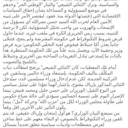
والسياسية، وتركِ “الثنائي الشيعي” والتيار “الوطني الحر” وحدهم
في موضع المسؤولية و المساءلة بشأن إخفاق السياسات
الإقتصادية التي إعتمدتها الدولة منذ عقود. ليقتصر الأمر على تنبيه
الأمين العام لحزب الله ​السيد حسن نصرالله​ أي مسؤول من
الإنسحاب والهروب من واجب تحمّل المسؤولية. لكن لا ترجمة
للتنبيه، بسبب رمي الحريري الكرة في ملعب غيره، عندما حاول
فرض شروط التكنوقراط في حكومته المفترضة ولم ينجح، فتنحّى
جانباً بعذر. أمّا جنبلاط فيخوض لعبة التخفّي الحكومي: يريد فرض
وزير وحقيبة الآن، ويغسل يديه علناً من تلك الحكومة المنتظرة. هذا
بالذات ما إستدعى تبادل التغريدات الساخنة بين الحريري وجنبلاط
بالتلميح والتصويب.
أمام تلك المعطيات، كان “الثنائي الشيعي” يرضخ لمطالب دياب
المكلّف ب​تأليف الحكومة​، بإستبعاد وزراء حاليين وسابقين عن
التركيبة الجديدة، لكن عدم إدخال وزراء مسيّسين جُدد، سيُدخل
الثنائي المذكور بإرباك مفتوح، بإعتبار أنهما تعوّدا على تمثيل سياسي
من النوع الثقيل: الوزيران ​علي حسن خليل​ ومحمد فنيش. بينما
الإصرار اليوم على تسمية أخصائيين سيؤدي الى حالة ضياع حكومي
على طاولة ​مجلس الوزراء​ لكل من “حزب الله” وحركة “أمل”، بينما
يكون التأثير على الآخرين اقل وقعاً.
من سيضع ​البيان الوزاري​؟ هو أول إمتحان وإرباك حقيقي، قد يتم
تلقين وزراء التكنوقراط بالنصوص، او البقاء معهم على خط ساخن
لفرض مصطلحات وادبيات سياسية تتعلق تحديداً بمسائل