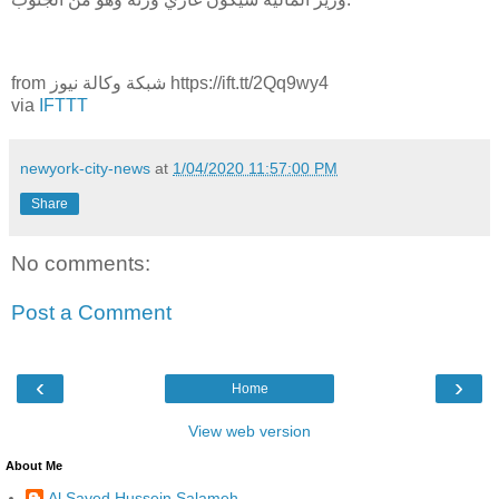
from شبكة وكالة نيوز https://ift.tt/2Qq9wy4
via
IFTTT
newyork-city-news
at
1/04/2020 11:57:00 PM
Share
No comments:
Post a Comment
‹
›
Home
View web version
About Me
Al Sayed Hussein Salameh