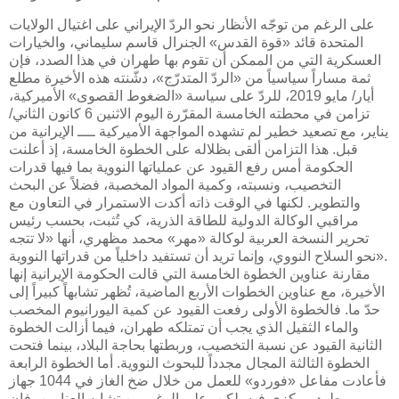
على الرغم من توجّه الأنظار نحو الردّ الإيراني على اغتيال الولايات
المتحدة قائد «قوة القدس» الجنرال قاسم سليماني، والخيارات
العسكرية التي من الممكن أن تقوم بها طهران في هذا الصدد، فإن
ثمة مساراً سياسياً من «الردّ المتدرّج»، دشّنته هذه الأخيرة مطلع
أيار/ مايو 2019، للردّ على سياسة «الضغوط القصوى» الأميركية،
تزامن في محطته الخامسة المقرّرة اليوم الاثنين 6 كانون الثاني/
يناير، مع تصعيد خطير لم تشهده المواجهة الأميركية ــــ الإيرانية من
قبل. هذا التزامن ألقى بظلاله على الخطوة الخامسة، إذ أعلنت
الحكومة أمس رفع القيود عن عملياتها النووية بما فيها قدرات
التخصيب، ونسبته، وكمية المواد المخصبة، فضلاً عن البحث
والتطوير. لكنها في الوقت ذاته أكدت الاستمرار في التعاون مع
مراقبي الوكالة الدولية للطاقة الذرية، كي تُثبت، بحسب رئيس
تحرير النسخة العربية لوكالة «مهر» محمد مظهري، أنها «لا تتجه
نحو السلاح النووي، وإنما تريد أن تستفيد داخلياً من قدراتها النووية».
مقارنة عناوين الخطوة الخامسة التي قالت الحكومة الإيرانية إنها
الأخيرة، مع عناوين الخطوات الأربع الماضية، تُظهر تشابهاً كبيراً إلى
حدّ ما. فالخطوة الأولى رفعت القيود عن كمية اليورانيوم المخصب
والماء الثقيل الذي يجب أن تمتلكه طهران، فيما أزالت الخطوة
الثانية القيود عن نسبة التخصيب، وربطتها بحاجة البلاد، بينما فتحت
الخطوة الثالثة المجال مجدداً للبحوث النووية. أما الخطوة الرابعة
فأعادت مفاعل «فوردو» للعمل من خلال ضخ الغاز في 1044 جهاز
طرد مركزي فيه. لكن، على الرغم من تشابه العناوين، فإن