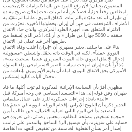
المضمون يختلف؛ لأن رفع القيود عن تلك الالتزامات كان بحسب
المطلعين رفعاً جزئياً، فضلاً عن أنه لم يأتِ تحت إعلان صريح مفاده
أن «إيران لم تعد مقيّدة بالتزامات الاتفاق النووي، طالما لم تتقيّد به
الأطراف المُوقعة»، في حين أن إيران، بخطوتها الأخيرة، تحرّرت من
الالتزام المتعلق بعدد أجهزة الطرد المركزي، والذي حدّد الاتفاق
سقفه بـ 5060 جهازاً من طراز «أي أر 1»، الأمر الذي يُسقط من
طريقها آخر قيد عملي في الاتفاق.
بناءً على ما سلف، يعتبر مظهري أن «إيران أعلنت وفاة الاتفاق
النووي عملياً»، لكنه في الوقت ذاته يحمّل واشنطن «مسؤولية
إدخال الاتفاق النووي حالة الموت السريري عندما انسحبت منه»،
مُذكّراً بأن «إيران انتهجت سياسة الصبر الاستراتيجي إزاء السلوك
الأميركي بحق الاتفاق النووي، آملة أن يقوم الأوروبيون بإنعاشه من
خلال آليات كآلية إنستكس».
مظهري أقرّ بأن السياسة الإيرانية المذكورة لم تؤت أكلها، ما قاد
طهران وفق قوله إلى هذا «التصعيد السياسي في وجه أميركا، قبل
البدء باتخاذ إجراءات عسكرية للرد على اغتيال سليماني».
الجدير ذكره أن التلويح الإيراني بإقحام الورقة النووية في خضمّ هذا
التصعيد بدأ في اليوم الثاني لعملية الاغتيال، حين طالب أمين
«مجمع تشخيص مصلحة النظام»، محسن رضائي، في تغريدة في
حسابه على «تويتر»، بأن «يسبق الردَّ الساحق والمدمر على ترامب
إصدار أمر بشأن الخطوة الخامسة من تخفيض التعهدات الخاصة