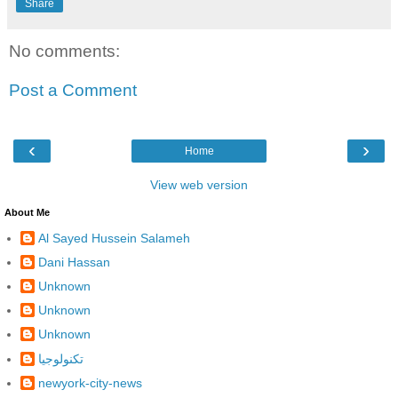
Share
No comments:
Post a Comment
‹
›
Home
View web version
About Me
Al Sayed Hussein Salameh
Dani Hassan
Unknown
Unknown
Unknown
تكنولوجيا
newyork-city-news