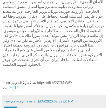
بالاتفاق النووي». الأوروبيون، من جهتهم، استبقوا التصعيد السياسي
الإيراني بمحاولات دبلوماسية برز منها اتصال منسق السياسة
الخارجية الأوروبية جوزيف بوريل، بوزير الخارجية الإيرانية محمد
جواد ظريف، لمناقشة أهمية الحفاظ على الاتفاق النووي، وفقاً لما
جاء في الإعلان الأوروبي. كما قام الاتحاد الأوروبي بدعوة الوزير
ظريف إلى زيارة بروكسل، لكن طهران لم تؤكد أمس نيتها تلبية هذه
الدعوة، إذ قال المتحدث باسم الخارجية الإيرانية، عباس موسوي،
إن «القيام بهذه الزيارة ليس مؤكداً بعد»، مبرراً ذلك بأن «المواقف
الأوروبية من الهجوم الأميركي الإرهابي الأخير لم تكن بناءة». وفي
هذا الصدد، يرى مراقبون أن تأييد دول أوروبية لعملية اغتيال
سليماني وانتقادها لإيران بدلاً من العمل على كبح المغامرات
الأميركية عمّق الخلافات بين إيران والمعسكر الغربي. وعليه، فإن
المعادلات انقلبت، ما قاد إيران إلى أن تُجري تعديلات في جوهر
الخطوة النووية الخامسة.
from شبكة وكالة نيوز https://ift.tt/2ZR4kWY
via
IFTTT
newyork-city-news
at
1/05/2020 09:57:00 PM