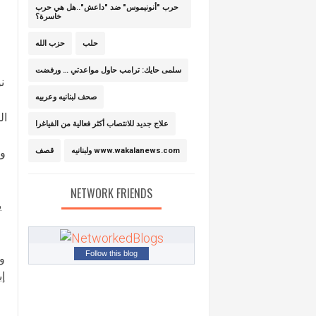
حرب "أنونيموس" ضد "داعش"..هل هي حرب
خاسرة؟
حلب
حزب الله
سلمى حايك: ترامب حاول مواعدتي … ورفضت
ن
صحف لبنانيه وعربيه
ال
علاج جديد للانتصاب أكثر فعالية من الفياغرا
ور
ولبنانيه www.wakalanews.com
قصف
NETWORK FRIENDS
ي
Follow this blog
و
إب