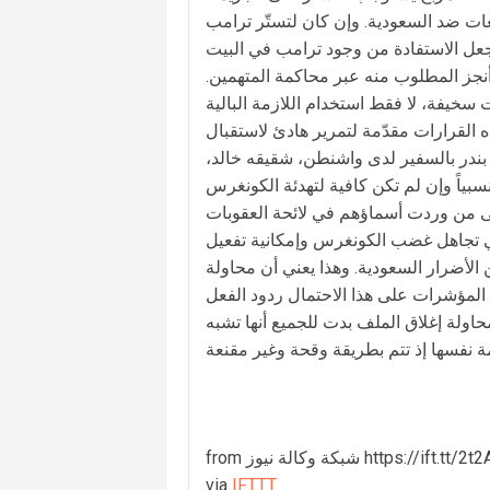
ات ضد السعودية. وإن كان لتستّر ترامب
يجعل الاستفادة من وجود ترامب في البيت
 أنجز المطلوب منه عبر محاكمة المتهمين.
سخيفة، لا فقط استخدام اللازمة البالية
 القرارات مقدّمة لتمرير هادئ لاستقبال
 بندر بالسفير لدى واشنطن، شقيقه خالد،
تى من وردت أسماؤهم في لائحة العقوبات
ترامب. وهو ما يعني تجاهل غضب الكونغرس وإمكانية تفعيل
لأضرار السعودية. وهذا يعني أن محاولة
ول المؤشرات على هذا الاحتمال ردود الفعل
فمحاولة إغلاق الملف بدت للجميع أنها تشبه
 وكالة نيوز https://ift.tt/2t2AfHp
via
IFTTT