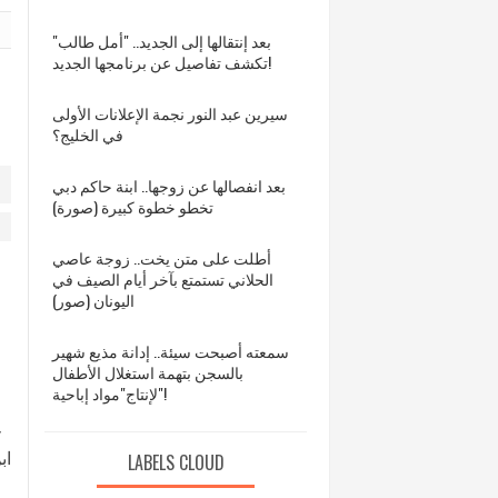
بعد إنتقالها إلى الجديد.. "أمل طالب"
تكشف تفاصيل عن برنامجها الجديد!
سيرين عبد النور نجمة الإعلانات الأولى
في الخليج؟
بعد انفصالها عن زوجها.. ابنة حاكم دبي
تخطو خطوة كبيرة (صورة)
أطلت على متن يخت.. زوجة عاصي
الحلاني تستمتع بآخر أيام الصيف في
اليونان (صور)
سمعته أصبحت سيئة.. إدانة مذيع شهير
بالسجن بتهمة استغلال الأطفال
لإنتاج"مواد إباحية"!
خ
اب
LABELS CLOUD