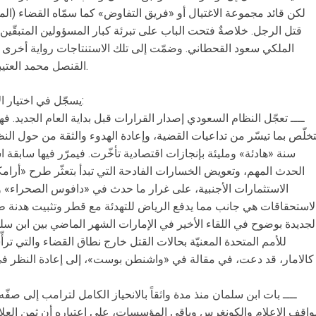
لكن قائد مجموعة الاغتيال أو «فريق التفاوض» كما سمّاه القضاء (ا
قتل الرجل. خلاصةٌ فتحت الباب على تبرئة كبار المسؤولين المتبقّي
القنصل محمد العتيبي، بالقول إنه كان في إجازة يوم الجريمة.
يسجّل في اختيار الأسلوب والتوقيت للأحكام ملاحظات بينها:
ــــ تعجّل النظام السعودي إصدار القرارات قبل بداية العام الجديد. فه
سنة «هادئة» ومليئة بإنجازات اقتصادية تأخّرت. فيمرّر فيها سابقة
الحدث المهم، وتعويض الخسارات الفادحة التي تبدأ بتعثّر طرح «أرامك
الاستثمارات الأجنبية، على غرار ما حدث في «دافوس الصحراء» وت
لاستحقاقات هي جانب مما يدفع الرياض للتهدئة مع قطر وتثبيت هدنة طوي
لجديدة بوضوح في اللقاء الأخير في الإمارات الشهر الماضي بين ابن سلما
للأمم المتحدة المعنيّة بحالات القتل خارج نطاق القضاء والتي 
كالامار، قد دعت، في مقالة في «واشنطن بوست»، إلى إعادة النظر 
ــــ بات ابن سلمان منذ مدة واثقاً بالانحياز الكامل لترامب إلى صفّه 
واقف الإعلام والكونغرس وباقي المؤسسات، على اعتباره أن ثمن العلاق