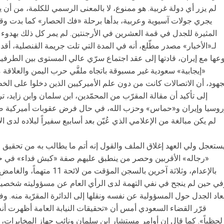
لم يزر أي دولة غربية. هو ممنوع، لا بالمعنى الرسمي للكلمة، من أن يزو
يجري جولات آسيوية وعربية، بدأها برحلة «فك الحصار» كما بدت وقت
المثيرة للجدل في قمة العشرين في الأرجنتين. لم يمر كل ذلك بهدوء
لـ«الأخبار» مصدر مطّلع، أنه في المدة التي تلت جريمة القنصلية، أق
وعها مع إيران، قادتها إلى عقد اجتماع سرّي عالي المستوى بين الطر
«إيجابية» سعودية غير مسبوقة باتجاه ملفَّي حرب اليمن والعلاقة م
جهود، أن الاتصالات كانت من دون علم الأميركيين الذين دخلوا على الخ
إلى تأكيد أن مقالة المقرّب من المحمّدين، ابن سلمان وابن زايد، ت
وسيا وإيران و«حماس» وحزب الله، في حال فرض عقوبات أميركية ض
لم يكن مبالغة من الإعلامي الذي عُيّن بعد أسابيع سفيراً لبلاده لدى 
ستعجل ولي العهد إغلاق الملف والقول إنه أتم ما يطالب به من تحقيق و
«رجاله» الأقربين وحصر من ينطبق عليهم صفة «كبش فداء» في خم
بالإعدام، وثلاثة آخرين بالسجن 
في حين لم ينجح في نفي التهمة لدى الرأي العام عن مسؤوليته شخصياً
عاد الجدل حول المسؤولية عن نفسه ونقلها إلى الدائرة المقرّبة منه. وف
قرّر القضاء السعودي أمس أن «تحقيقات النيابة العامة أظهرت أنه 
لحظياً». كما قال إن أوامر مستشار ابن سلمان ونائب جهاز المخابرات