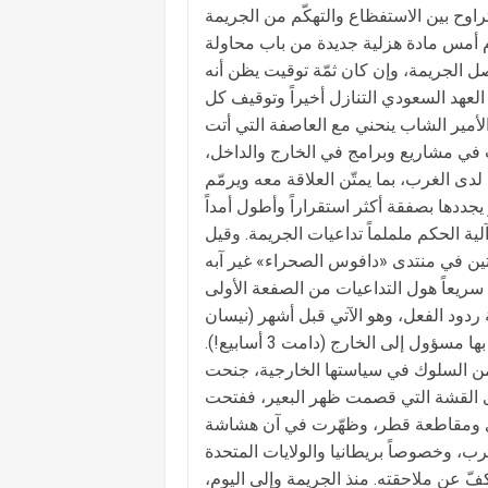
وح بين الاستفظاع والتهكّم من الجريمة
ّم أمس مادة هزلية جديدة من باب محاولة
صل الجريمة، وإن كان ثمّة توقيت يظن أنه
العهد السعودي التنازل أخيراً وتوقيف كل
مير الشاب ينحني مع العاصفة التي أتت
 في مشاريع وبرامج في الخارج والداخل،
لدى الغرب، بما يمتّن العلاقة معه ويرمّم
ية الحكم ململماً تداعيات الجريمة. وقيل
تين في منتدى «دافوس الصحراء» غير آبه
 لمنتدى أريد منه أن يكون عُرس «رؤية 2030»، أدرك سريعاً هول التداعيات من الصفعة الأولى
ردود الفعل، وهو الآتي قبل أشهر (نيسان
2018) من الولايات المتحدة في إحدى أطول الزيارات التي قد يقوم بها مسؤول إلى الخارج (دامت 3 أسابيع!).
 من السلوك في سياستها الخارجية، جنحت
وى القشة التي قصمت ظهر البعير، ففتحت
ي ومقاطعة قطر، وظهّرت في آن هشاشة
عن ملاحقته. منذ الجريمة وإلى اليوم،