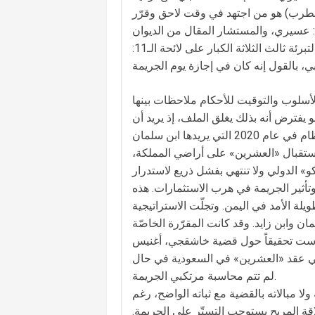
لمطرب) هو من اجتهد في وقت لاحق وقرّر
ن: عسيري، والمستشار المقال من الديوان
الملكي سعود القحطاني. وضمّت إلى تلك الاستنتاجات رواية أخرى لتبرئة ثالث الثلاثة الكبار على لائحة الـ11:
و يفترض أنه بذلك يغلق الملف، إذ يريد أن
يتخلّص بما تيسّر من تداعيات القضية، وإعادة الهدوء والثقة من حول النظام في عام 2020 التي يريدها ابن سلمان
 استقبال «العشرين» على أراضي المملكة،
و» الدولي ولا تنتهي بفشل ذريع لاستدرار
أثير الجريمة في هرب الاستثمارات. هذه
لة الأمد في اليمن. وتجلّت الاستراتيجية
ن وابن زايد. وقد كانت المقرّرة الخاصّة
ترأّست تحقيقاً حول قضية خاشقجي، أغنيس
في عقد «العشرين» في السعودية في حال
لم تتم محاسبة مرتكبي الجريمة.
ولا مبالاته بالقضية مع ثباته الواضح، رغم
ة المربح يستوجب التستّر على الجريمة.