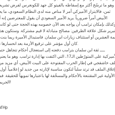
وهو ما ترسّخ أكثر مع إسقاطه بالفيتو كل جهد للكونغرس لفرض تشريع
ثمن، فالابتزاز الأميركي أمر لا مناص منه لدى النظام السعودي، ما 
الأبيض أمراً ضرورياً. يريد الأمير السعودي أن يقول للمعترضين إنه
كذلك بإمكان ترامب أن يواجه بعد الآن خصومه بهذه الحجة حتى لو كانت 
تبرير شكل علاقة الطرفين: مصالح متبادلة لا قيم مشتركة. وستكون هذه
ة العشرين أو استئناف زيارات ابن سلمان. فاستبدال الأميرة ريما بنت
كان أول مؤشر على ترقيع الأزمة بعد انحسارها نسبياً وإن لم تكن كافية لتهدئة الكونغرس.
ــــ ثقة ابن سلمان بترامب دفعته إلى استعجال أحكام تتجاهل ح
الأميركية على المتورّطين الـ17، التي اكتفت بها إدارة 
ف خاشقجي في إطار الحرب المفتوحة على البيت الأبيض، أي مزيد من ا
غلاق الملف قد ترتد سلباً لتكون مناسبة لإثارته من جديد لو إعلامياً. أ
الأولية غير المقتنعة بالأحكام والمسخّفة لها باعتبارها تمويهاً للحقيقة. 
الجريمة نفسها إذ تتم بطريقة وقحة وغير مقنعة!
from شبكة