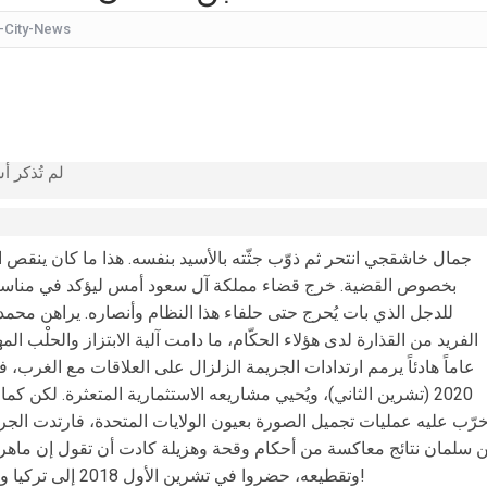
-City-News
بأجواء مليئة بالحب والرومانسية... ممث
بالقبلات... لحظات رومانسيّة بين ريم ال
بالفيديو هل يُفكّر هذا الفنان ا
كانت تقدم نشرة الأخبار.. شاهدوا ماذا فعل ابن الإعلامية ديان
لم تُذكر أ
بعد الضربة الإسرائيلية على الض
جمال خاشقجي انتحر ثم ذوّب جثّته بالأسيد بنفسه. هذا ما كان ينقص الأ
جائزة "موركس دو
بخصوص القضية. خرج قضاء مملكة آل سعود أمس ليؤكد في مناسبة ج
للدجل الذي بات يُحرج حتى حلفاء هذا النظام وأنصاره. يراهن محمد
الفريد من القذارة لدى هؤلاء الحكّام، ما دامت آلية الابتزاز والحلْب الم
عاماً هادئاً يرمم ارتدادات الجريمة الزلزال على العلاقات مع الغرب
2020 (تشرين الثاني)، ويُحيي مشاريعه الاستثمارية المتعثرة. لكن 
رّب عليه عمليات تجميل الصورة بعيون الولايات المتحدة، فارتدت الجر
ن سلمان نتائج معاكسة من أحكام وقحة وهزيلة كادت أن تقول إن ماه
وتقطيعه، حضروا في تشرين الأول 2018 إلى تركيا ومعهم «بالمصادفة» ليس إلا، منشار عظم!