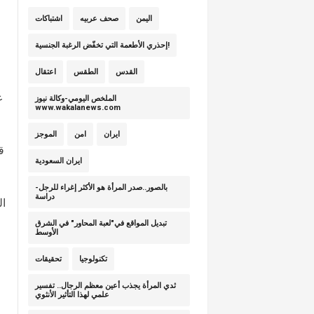
اليمن
صحف عربيه
اشتباكات
إحذري الأطعمة التي تخفّض الرغبة الجنسية!
القدس
الطقس
اعتقال
ع
الملخص اليومي-وكالة نيوز
www.wakalanews.com
ايران
امن
الموجز
ق
ايران السعودية
بالصور..صدر المرأة هو الأكثر إغراء للرجل-
دراسة
ال
تبديل المواقع في"لعبة المحاور" في الشرق
الأوسط
تكنولوجيا
تحقيقات
ثدي المرأة يجذب أعين معظم الرجال.. تفسير
علمي لهذا التأثير الأنثوي