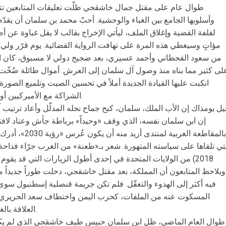
طوال عام على مقتل جمال خاشقجي ظلّت تعليقات المتابعين تترا
وأسلوبها الجامع بين الغباء والوحشية. أحبّ محمد بن سلمان أن يقد
لفلفة القضية وإغلاق الملف، ليأتي الإخراج بقالب لا يقل غباوة عن أ
مؤاتٍ وسيغطي هذه المرة على تهافت الرواية القضائية. يوم قرّر ولي 
من سعود القحطاني وأحمد عسيري، بعد ضجيج دولي لا مسبوق، كان الأ
لى كثير مما بناه منذ وصول آل سلمان إلى العرش. أموال طائلة ضُخّت
انكبت عليها القيادة الجديدة أملاً في تحسين الصيت وتلميع الصورة 
الشراكة مع الأميركيين أو يجددها بصفقة أكثر استقراراً وأطول أمداً.
يل يومذاك إن الأب الملك، سلمان، كبح جماح نجله المدلّل وأعاد ترتيب آل
إن ابن سلمان نفسه، الذي وقف «وحيداً» برباطة جأش وعناد لاف
بالمقاطعة الغربية
تي تلقاها على سياسته المتهورة. شعر بـ«طعنة» من الغرب جرّاء فداحة 
ويلاحظ المتابعون أن المملكة، بعد مقتل خاشقجي، دخلت طوراً جديداً
فيه أكثر إلى الهدوء والتعقّل. فلم تكن جريمة قنصلية إسطنبول س
المسكوت عنه من الملفات، كحرب اليمن واختطاف سعد الحرير
العلاقة بالغرب، وخصوصاً بريطانيا والولايات المتحدة.
طوال العام الماضي، ظل ابن سلمان حبيس طيف خاشقجي الذي لم يكفّ 