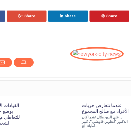
Share
Share
Share
عندما تتعارض حريات
القيادات ا
الأفراد مع صالح المجموع
بوضع خ
للتعاطي مع
د. علي الدين هلال عندما كان
الشعبي
الدكتور “أنطوني فاوتشي“، كبير
أطباء الح…