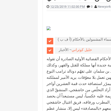
12/23/2019 11:02:00 PM
0
Newyork
لان يدخلان القفص الذهبي في روما (صور)
سعيدي وزوجها وسام بريدي: أحبك (فيديو)
للبنانيّ بالهجرة إلى كندا؟.. إليكم ما كشفه
ا فاخوري أثناء تواجدها على الهواء (صورة)
سماء المشمولين بالأحكام (أ ف ب )
احية الجنوبية.. هكذا علّقت اليسا (صورة)
خليل كوثراني
– الأخبار
لهذا السبب.. بشرى تتقدّم بشكوى
حكام القضائية الأولية الصادرة أن تقوله
ر" أرجأت احتفالها الأحد إلى موعد لاحق
ديدة أنها مملكة للقتل والقهر، وكذلك
 بن سلمان على تفهّم دونالد ترامب النوع
هين تعمل بلا معوّقات. يريد الأمير لمملكته
، فيمرّر استضافة حدث قمة العشرين أواخر
كما أراد التخلّص من خاشقجي، المنشقّ الذي
يمة عليه عكسياً، ليس مستبعداً أن يحصد
ر المطرب ورفاقه، فريق اغتيال خاشقجي