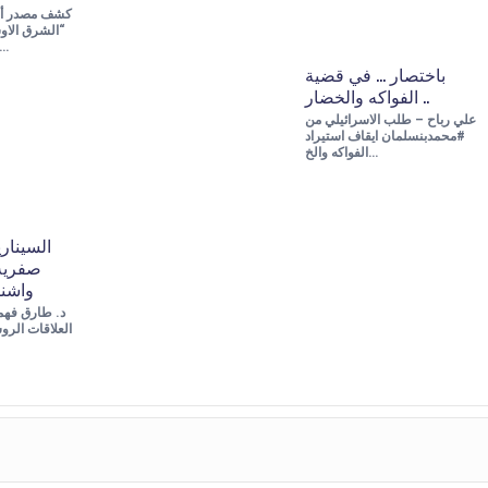
كشف مصدر أم
“الشرق الاو
الأمنية باشرت 
باختصار … في قضية
الفواكه والخضار ..
علي رباح – طلب الاسرائيلي من
#محمدبنسلمان ايقاف استيراد
الفواكه والخ…
السينار
صفرية
واشن
د. طارق فه
العلاقات الرو