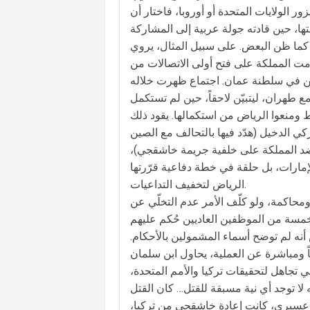
ر الولايات المتحدة أو أوروبا، فاختار أن
ها، حين قادته جولة عربية إلى المشاركة
 كما ظن البعض. على سبيل المثال، يروي
دمت المملكة على فتح أولى الاتصالات من
فين في سلطنة عمان. اجتماع ظهرت خلاله
ع طهران، ليتبيّن لاحقاً، حين لم تستكمل
ط ومنعوا الرياض من استكمالها. يقود ذلك
ركي الدخيل (هدّد فيها بالتحالف مع الصين
د المملكة على خلفية جريمة خاشقجي)،
الإمارات، بل حلقة في خطة دفاعية قرّرتها
الرياض لتخفيف التداعيات.
محاكمة، ولو كلّف الأمر عدم التخلّي عن
سة من الموظفين العاديين حُكم عليهم
المؤقت من لائحة 11 متهماً، والغامض أنه لم توضح أسماء المشمولين بالأحكام.
 ومباشرة عن العملية، يحاول ابن سلمان
ي تجاهل لتحقيقات تركيا والأمم المتحدة،
لا توجد أي نية مسبقة للقتل… كان القتل
، عسيري، كانت إعادة خاشقجي من تركيا،