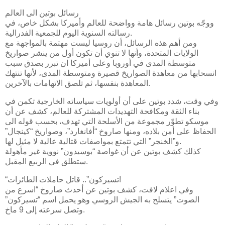
رسائل بوتين الى العالم
ووجّه بوتين رسائل هامة وواضحة للعالم وأميركا بشكل خاص، في
رسالته السنوية اليوم للجمعية الفدرالية.
ومن أهم هذه الرسائل، أن روسيا ليست مهتمة بالمواجهة مع
الولايات المتحدة، وأنها لا تنوي أن تكون أول من ينشر صواريخ
متوسطة المدى في أوروبا وعلى أميركا ان تبرر بصدق سبب
انسحابها من معاهدة الصواريخ قصيرة ومتوسطة المدى، لأنها تنتهك
المعاهدة بنفسها، ثم تلصق الاتهامات بالآخرين.
وفي وقت، شدد بوتين على أن أولويات سياساته الخارجية تكمن في
بناء الثقة ومكافحة التهديدات المشتركة للعالم، كشف عن أن
موسكو تطوّر مجموعة من الأسلحة التي تهدف، بحسب قوله الى
الحفاظ على أمن بلاده، ومنها صاروخ “أفانغارد”، وصواريخ “كينجال”
و”الخنجر” التي تتمتع بمواصفات قتالية عالية لا مثيل لها.
كذلك كشف بوتين عن أن غواصة “بوسيدون” نووية غير مأهولة
ستطلق في الربيع المقبل.
“تسيركون”.. قاتل حاملات الطائرات!
وفي اعلام لافت، كشف بوتين عن أحدث صاروخ “اسرع من
الصوت” يتسلح به الجيش الروسي وهو يحمل اسم “تسيركون”
وتصل سرعته إلى 9 ماخ.