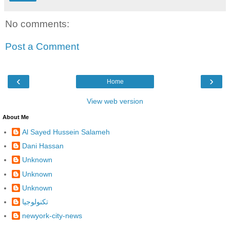
No comments:
Post a Comment
‹
›
Home
View web version
About Me
Al Sayed Hussein Salameh
Dani Hassan
Unknown
Unknown
Unknown
تكنولوجيا
newyork-city-news