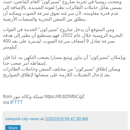
ونجحت روسيا في تجربة صاروخ “تسيركون” العام الماضي، حيث
يسمى بقاتل حاملات الطائرات نظرا لقوته الشديدة، بالإضافة إلى
عدم قدرة مقاومته، لأن سرعته تفوق سرعة الصوت ويمكنه أن
ينطلق من السفن البحرية والمنصات الأرضية.
ومن المتوقع أن يدخل صاروخ “تسيركون” الخدمة في القوات
البحرية الروسية خلال عام 2022، فهو يستطيع أن يطير إلى هدفه
بسرعة تعادل 9 أضعاف سرعة الصوت، ليدمره على بعد 400
كيلومتر.
وبإمكان “تسيركون” أن يناور ويتبع مسارا يصعب التكهن به، لذا فإن
إسقاطه أمر صعب جدا.
ويمكن إطلاق “تسيركون” من مختلف السفن وحاملات الطائرات
بعد إدخال التعديلات اللازمة على منصاتها لإطلاق الصواريخ.
from شبكة وكالة نيوز https://ift.tt/2NfbCgZ
via
IFTTT
newyork-city-news
at
2/20/2019 09:47:00 AM
Share