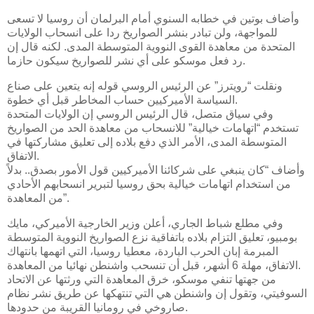
وأضاف بوتين في خطابه السنوي أمام البرلمان أن روسيا لا تسعى
للمواجهة، ولن تبادر بنشر الصواريخ ردا على انسحاب الولايات
المتحدة من معاهدة القوى النووية المتوسطة المدى. لكنه قال إن
رد فعل موسكو على أي نشر للصواريخ سيكون حازما.
ونقلت “رويترز” عن الرئيس الروسي قوله إنه يتعين على صناع
السياسة الأميركيين حساب المخاطر قبل أي خطوة.
وفي سياق متصل، قال الرئيس الروسي إن الولايات المتحدة
تستخدم “اتهامات خيالية” للانسحاب من معاهدة الحد من الصواريخ
المتوسطة المدى، الأمر الذي دفع بلاده إلى تعليق مشاركتها في
الاتفاق.
وأضاف “كان ينبغي على شركائنا الأميركيين قول الأمور بصدق.. بدلاً
من استخدام اتهامات خيالية بحق روسيا لتبرير انسحابهم الأحادي
من المعاهدة”.
وفي مطلع شباط الجاري، أعلن وزير الخارجية الأميركي، مايك
بومبيو، تعليق التزام بلاده باتفاقية نزع الصواريخ النووية المتوسطة
المبرمة إبان الحرب الباردة، معطيا روسيا، التي اتهمها بانتهاك
الاتفاق، مهلة 6 أشهر، قبل أن تنسحب واشنطن نهائيا من المعاهدة.
من جهتها تنفي موسكو، خرق المعاهدة التي ورثتها عن الاتحاد
السوفيتي، وتقول إن واشنطن هي التي تنتهكها عن طريق نشر نظام
صاروخي في رومانيا القريبة من حدودها.