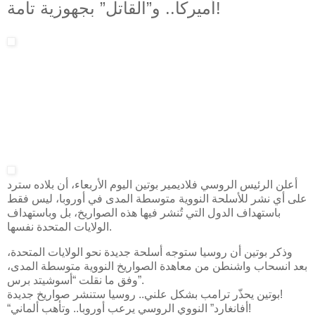
أميركا.. و”القاتل” بجهوزية تامة!
أعلن الرئيس الروسي فلاديمير بوتين اليوم الأربعاء، أن بلاده سترد
على أي نشر للأسلحة النووية متوسطة المدى في أوروبا، ليس فقط
باستهداف الدول التي تُنشر فيها هذه الصواريخ، بل وباستهداف
الولايات المتحدة نفسها.
وذكر بوتين أن روسيا ستوجه أسلحة جديدة نحو الولايات المتحدة،
بعد انسحاب واشنطن من معاهدة الصواريخ النووية متوسطة المدى،
وفق ما نقلت “أسوشيتد برس”.
بوتين يحذّر ترامب بشكل علني.. روسيا ستنشر صواريخ جديدة!
“أفانغارد” النووي الروسي يرعب أوروبا.. وتأهب ألماني!