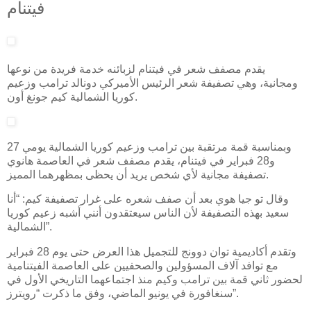
فيتنام
يقدم مصفف شعر في فيتنام لزبائنه خدمة فريدة من نوعها
ومجانية، وهي تصفيفة شعر الرئيس الأميركي دونالد ترامب وزعيم
كوريا الشمالية كيم جونغ أون.
وبمناسبة قمة مرتقبة بين ترامب وزعيم كوريا الشمالية يومي 27
و28 فبراير في فيتنام، يقدم مصفف شعر في العاصمة هانوي
تصفيفة مجانية لأي شخص يريد أن يحظى بمظهرهما المميز.
وقال تو جيا هوي بعد أن صفف شعره على غرار تصفيفة كيم: “أنا
سعيد بهذه التصفيفة لأن الناس سيعتقدون أنني أشبه زعيم كوريا
الشمالية”.
وتقدم أكاديمية توان دوونج للتجميل هذا العرض حتى يوم 28 فبراير
مع توافد آلاف المسؤولين والصحفيين على العاصمة الفيتنامية
لحضور ثاني قمة بين ترامب وكيم منذ اجتماعهما التاريخي الأول في
سنغافورة في يونيو الماضي، وفق ما ذكرت “رويترز”.