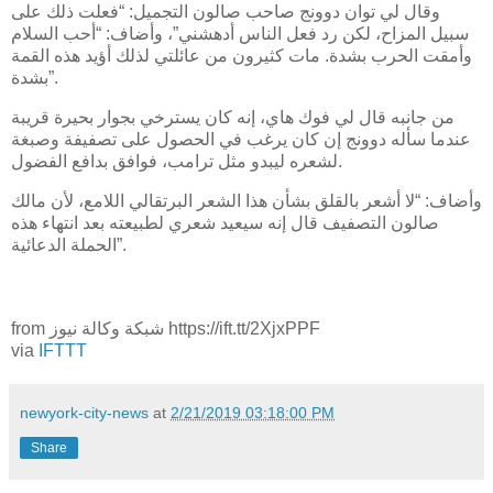
وقال لي توان دوونج صاحب صالون التجميل: “فعلت ذلك على
سبيل المزاح، لكن رد فعل الناس أدهشني”، وأضاف: “أحب السلام
وأمقت الحرب بشدة. مات كثيرون من عائلتي لذلك أؤيد هذه القمة
بشدة”.
من جانبه قال لي فوك هاي، إنه كان يسترخي بجوار بحيرة قريبة
عندما سأله دوونج إن كان يرغب في الحصول على تصفيفة وصبغة
لشعره ليبدو مثل ترامب، فوافق بدافع الفضول.
وأضاف: “لا أشعر بالقلق بشأن هذا الشعر البرتقالي اللامع، لأن مالك
صالون التصفيف قال إنه سيعيد شعري لطبيعته بعد انتهاء هذه
الحملة الدعائية”.
from شبكة وكالة نيوز https://ift.tt/2XjxPPF
via
IFTTT
newyork-city-news
at
2/21/2019 03:18:00 PM
Share