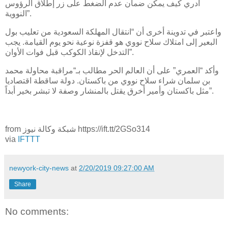
ادري كيف يمكن ضمان عدم الضغط على زر إطلاق الرؤوس
النووية”.
واعتبر في تدوينة أخرى أن “انتقال المهلكة السعودية من تعليب بول
البعير إلى امتلاك سلاح نووي هو قفزة نوعية نحو يوم القيامة. يجب
التدخل لإنقاذ الكوكب قبل فوات الأوان”.
وأكد “العمري” على أن العالم الحر مطالب بـ“مراقبة محاولة محمد
بن سلمان شراء سلاح نووي من باكستان. دولة ساقطة اقتصاديا
مثل باكستان وأمير أخرق يقتل بالمنشار وصفة لا تبشر بخير أبداً”.
from شبكة وكالة نيوز https://ift.tt/2GSo314
via
IFTTT
newyork-city-news
at
2/20/2019 09:27:00 AM
Share
No comments: