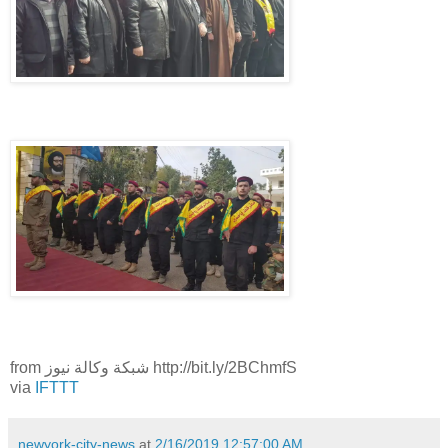
from شبكة وكالة نيوز http://bit.ly/2BChmfS
via
IFTTT
newyork-city-news
at
2/16/2019 12:57:00 AM