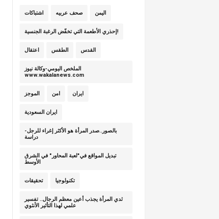
اليمن
صحف عربيه
اشتباكات
إحذري الأطعمة التي تخفّض الرغبة الجنسية!
القدس
الطقس
اعتقال
الملخص اليومي-وكالة نيوز
www.wakalanews.com
ايران
امن
الموجز
ايران السعودية
بالصور..صدر المرأة هو الأكثر إغراء للرجل-
دراسة
تبديل المواقع في"لعبة المحاور" في الشرق
الأوسط
تكنولوجيا
تحقيقات
ثدي المرأة يجذب أعين معظم الرجال.. تفسير
علمي لهذا التأثير الأنثوي