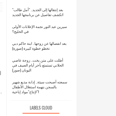
بعد إنتقالها إلى الجديد.. "أمل طالب"
تكشف تفاصيل عن برنامجها الجديد!
سيرين عبد النور نجمة الإعلانات الأولى
في الخليج؟
بعد انفصالها عن زوجها.. ابنة حاكم دبي
تخطو خطوة كبيرة (صورة)
أطلت على متن يخت.. زوجة عاصي
الحلاني تستمتع بآخر أيام الصيف في
اليونان (صور)
أ
سمعته أصبحت سيئة.. إدانة مذيع شهير
بالسجن بتهمة استغلال الأطفال
لإنتاج"مواد إباحية"!
LABELS CLOUD