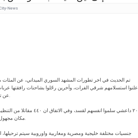
City-News
كيف
شقراء جميلة تشبه الأوروبيات.. صورة لابنة
قرار مُفاجئ.. إعلامية شهيرة تُعلن إنهاء تعاقدها مع ا
عُثر على جثتها ملقاة أسفل جسر.. وفاة إحدى متسابق
بأجواء مليئة بالحب والرومانسية... ممث
بالقبلات... لحظات رومانسيّة بين ريم ال
بالفيديو هل يُفكّر هذا الفنان ا
تم الحديث في اخر تطورات المشهد السوري الميداني، عن المئات م
علنوا استسلامهم شرقي الفرات، وآخرين رحّلوا بشاحنات رافقتها عربا
عن تطهير المنطقة من فلول التنظيم الارهابي.
٢٠٠ داعشي سلموا انفسهم لقسد، وف
مكان مجهول عبر الامريكي الذي يقود التحالف الدولي.
جنسيات مختلفة خليجية ومصرية ومغاربية واوروبية سيتم ترحيلها، الى