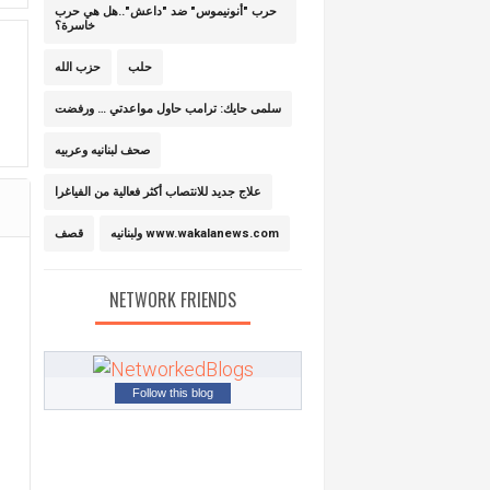
حرب "أنونيموس" ضد "داعش"..هل هي حرب
خاسرة؟
حلب
حزب الله
سلمى حايك: ترامب حاول مواعدتي … ورفضت
صحف لبنانيه وعربيه
علاج جديد للانتصاب أكثر فعالية من الفياغرا
ولبنانيه www.wakalanews.com
قصف
NETWORK FRIENDS
Follow this blog