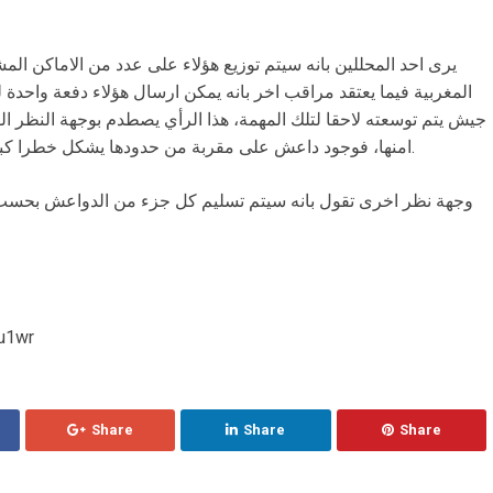
يرى احد المحللين بانه سيتم توزيع هؤلاء على عدد من الاماكن ال
المغربية فيما يعتقد مراقب اخر بانه يمكن ارسال هؤلاء دفعة واحدة 
جيش يتم توسعته لاحقا لتلك المهمة، هذا الرأي يصطدم بوجهة النظر الق
امنها، فوجود داعش على مقربة من حدودها يشكل خطرا كبيرا حتى لو كان هؤلاء سيقاتلون أنصارالله.
وجهة نظر اخرى تقول بانه سيتم تسليم كل جزء من الدواعش بحسب ج
from شبكة
Share
Share
Share