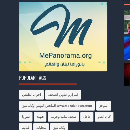
POPULAR TAGS
اسرار و عناوين الصحف
احوال الطقس
الموجز
الملخص اليومي-وكالة نيوز www.wakalanews.com
كيان العدو
عاجل
صحف لبنانيه وعربيه
شهيد
سوريا
وكالة نيوز
محليات
لبنانيه