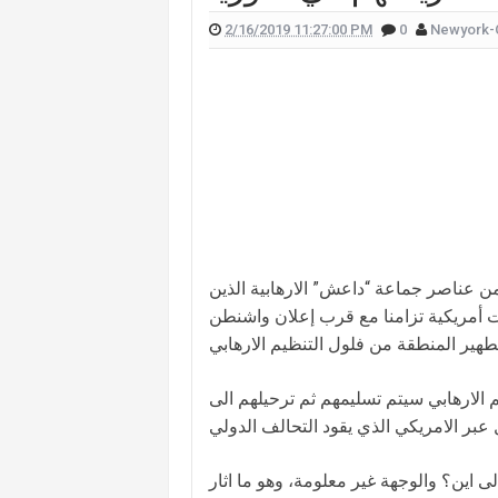
2/16/2019 11:27:00 PM
0
Newyork-
 علّقت هيفا وهبي على تفجير "البيجر"؟
 الممثل يورغو شلهوب تنتشر تعرفوا إليها
لقناة التي تعمل فيها هذا ما قالته (صورة)
ات "أميركا غوت تالنت" فمن هي؟ (صورة)
لان يدخلان القفص الذهبي في روما (صور)
سعيدي وزوجها وسام بريدي: أحبك (فيديو)
للبنانيّ بالهجرة إلى كندا؟.. إليكم ما كشفه
ن عناصر جماعة “داعش” الارهابية الذين
ت أمريكية تزامنا مع قرب إعلان واشنطن
ي الاتفاق ان ٤٤٠ مقاتلا من التنظيم الارهابي سيتم تسليمهم ثم ترحيلهم الى
 اين؟ والوجهة غير معلومة، وهو ما اثار