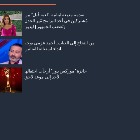
تقدمه مذيعة لبنانية.."لعبة قُبل" بين
مُشتركين في أحد البرامج تُثير الجدل
وتُغضب الجمهور (فيديو)
من النجاح إلى الغياب.. أحمد عزمي يوجه
نداء استغاثة للفنانين!
جائزة "موركس دور" أرجأت احتفالها
الأحد إلى موعد لاحق