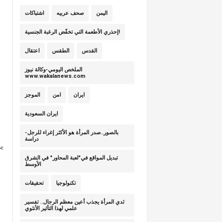
اليمن
صحف عربيه
اشتباكات
إحذري الأطعمة التي تخفّض الرغبة الجنسية!
القدس
الطقس
اعتقال
الملخص اليومي-وكالة نيوز
www.wakalanews.com
ايران
امن
الموجز
ايران السعودية
بالصور..صدر المرأة هو الأكثر إغراء للرجل-
دراسة
ي
تبديل المواقع في"لعبة المحاور" في الشرق
الأوسط
تكنولوجيا
تحقيقات
ثدي المرأة يجذب أعين معظم الرجال.. تفسير
علمي لهذا التأثير الأنثوي