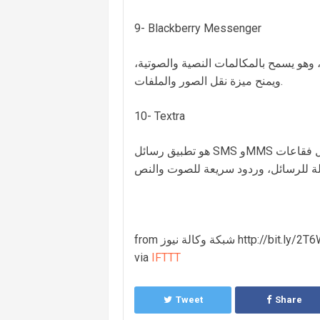
9- Blackberry Messenger
، وهو يسمح بالمكالمات النصية والصوتية،
ويمنح ميزة نقل الصور والملفات.
10- Textra
هو تطبيق رسائل SMS وMMS مع ميزات قابلة للتخصيص وموضوعات عديدة، وواجهة رسائل على شكل فقاعات
وكالة نيوز http://bit.ly/2T6WXtm
via
IFTTT
Tweet
Share