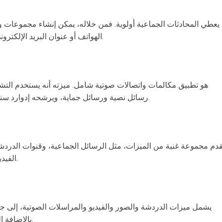
يعطي المحادثات الجماعية أولوية. فمن خلاله، يمكن إنشاء مجموعات و
الهواتف أو عنوان البريد الإلكتروني لإجراء دردشة فردية ومجموعات سهلة.
هو تطبيق مكالمات واتصالات صوتية شامل. ميزته أنه يستخدم التش
رسائل نصية ورسائل جماية، ويرشحه إدوارد سنودن وغيره من المدافعين عن الخصوصية.
قدم مجموعة غنية من الميزات، مثل الرسائل الجماعية، وقنوات الدرد
الفيديو والمكالمات الصوتية ومشاركة الملفات.
يشمل ميزات الدردشة والصور والفيديو والمراسلات الصوتية، إلى ج
بالإضافة إلى نظام تايملاين يشبه الشبكة الاجتماعية.