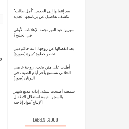
بعد إنتقالها إلى الجديد.. "أمل طالب"
تكشف تفاصيل عن برنامجها الجديد!
سيرين عبد النور نجمة الإعلانات الأولى
في الخليج؟
بعد انفصالها عن زوجها.. ابنة حاكم دبي
تخطو خطوة كبيرة (صورة)
و”
أطلت على متن يخت.. زوجة عاصي
الحلاني تستمتع بآخر أيام الصيف في
اليونان (صور)
سمعته أصبحت سيئة.. إدانة مذيع شهير
بالسجن بتهمة استغلال الأطفال
لإنتاج"مواد إباحية"!
LABELS CLOUD