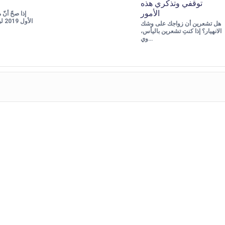
توقفي وتذكري هذه
الأمور
الأ
هل تشعرين أن زواجك على وشك
الانهيار؟ إذا كنتِ تشعرين باليأس،
وي…