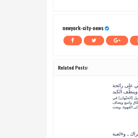
newyork-city-news
Related Posts:
ي على رائحة
وينظّف الكبد
ل (الحبّهان) في
طاق واسع ويضاف
راك .. و«لعبة