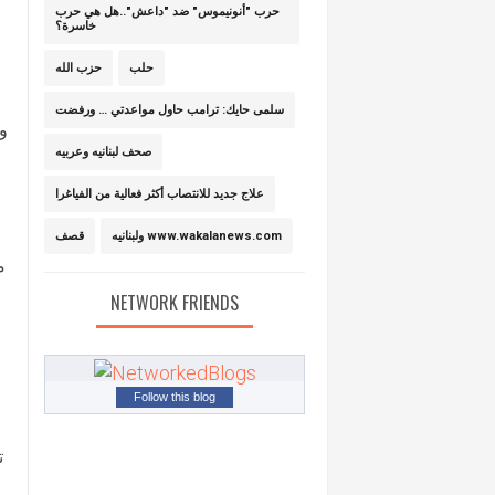
حرب "أنونيموس" ضد "داعش"..هل هي حرب
خاسرة؟
حلب
حزب الله
سلمى حايك: ترامب حاول مواعدتي … ورفضت
و
صحف لبنانيه وعربيه
علاج جديد للانتصاب أكثر فعالية من الفياغرا
ولبنانيه www.wakalanews.com
قصف
م
NETWORK FRIENDS
Follow this blog
ت