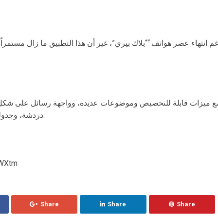
م انتهاء عصر هواتف ““بلاك بيري”، غير أن هذا التطبيق ما زال مستمراً
دردشة، وجدولة للرسائل، وردود سريعة للصوت والنص.
from شبكة 
Share
Share
Share