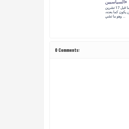
السياسيين»
إذا صحّ أنّ ما قبل 17 تشرين
ول 2019 لن يكون كما بعده،
وهو ما تشي …
0 Comments: