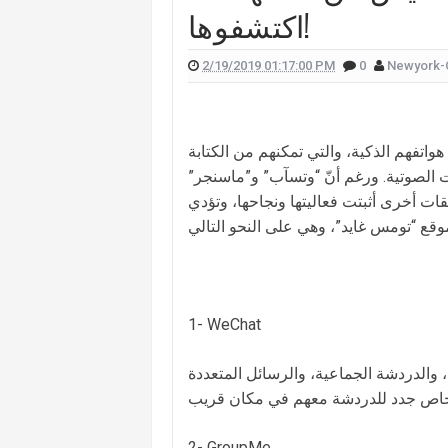
اكتشفوها!
 علّقت هيفا وهبي على تفجير "البيجر"؟
 الممثل يورغو شلهوب تنتشر تعرفوا إليها
2/19/2019 01:17:00 PM
0
Newyork-
لقناة التي تعمل فيها هذا ما قالته (صورة)
ات "أميركا غوت تالنت" فمن هي؟ (صورة)
اتفهم الذكية، والتي تمكنهم من الكتابة
لان يدخلان القفص الذهبي في روما (صور)
ت الصوتية. ورغم أنّ “وتسآب” و”ماسنجر”
بيقات أخرى أثبتت فعاليتها ونجاحها، وتؤدي
سعيدي وزوجها وسام بريدي: أحبك (فيديو)
للبنانيّ بالهجرة إلى كندا؟.. إليكم ما كشفه
1- WeChat
 والدردشة الجماعية، والرسائل المتعددة
2- GroupMe