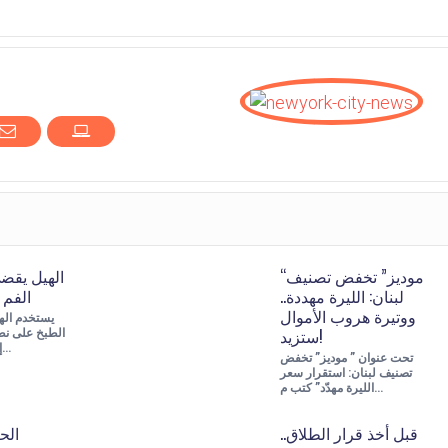
“موديز” تخفض تصنيف
الهيل يقض
لبنان: الليرة مهددة..
الفم 
ووتيرة هروب الأموال
يستخدم الهي
ستزيد!
الطبخ على ن
إلى القهوة، ويعت…
تحت عنوان ” موديز” تخفض
تصنيف لبنان: استقرار سعر
الليرة مهدّد” كتب م…
قبل أخذ قرار الطلاق..
الح