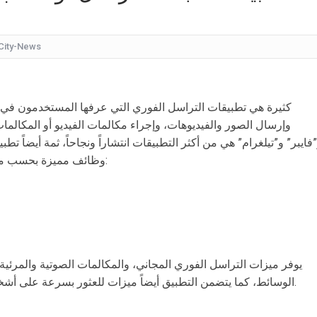
كيف
شقراء جميلة تشبه الأوروبيات.. صورة لابنة
City-News
قرار مُفاجئ.. إعلامية شهيرة تُعلن إنهاء تعاقدها مع ا
عُثر على جثتها ملقاة أسفل جسر.. وفاة إحدى متسابق
كثيرة هي تطبيقات التراسل الفوري التي عرفها المستخدمون في هو
بأجواء مليئة بالحب والرومانسية... ممث
وإرسال الصور والفيديوهات، وإجراء مكالمات الفيديو أو المكالما
فايبر” و”تيلغرام” هي من أكثر التطبيقات انتشاراً ونجاحاً، ثمة أيضاً تط
بالقبلات... لحظات رومانسيّة بين ريم ال
وظائف مميزة بحسب موقع “تومس غايد”، وهي على النحو التالي:
بالفيديو هل يُفكّر هذا الفنان ا
يوفر ميزات التراسل الفوري المجاني، والمكالمات الصوتية والمرئية،
الوسائط، كما يتضمن التطبيق أيضاً ميزات للعثور بسرعة على أشخاص جدد للدردشة معهم في مكان قريب.