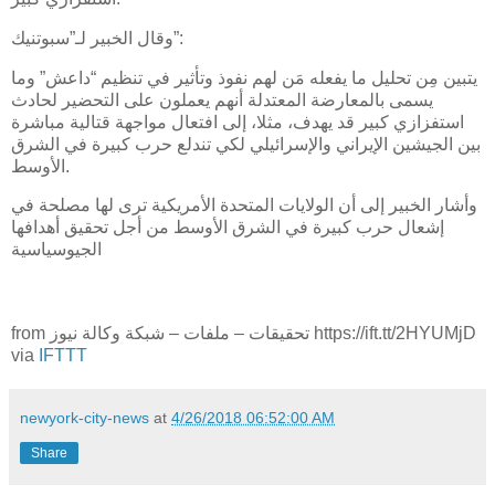
وقال الخبير لـ”سبوتنيك”:
يتبين مِن تحليل ما يفعله مَن لهم نفوذ وتأثير في تنظيم “داعش” وما
يسمى بالمعارضة المعتدلة أنهم يعملون على التحضير لحادث
استفزازي كبير قد يهدف، مثلا، إلى افتعال مواجهة قتالية مباشرة
بين الجيشين الإيراني والإسرائيلي لكي تندلع حرب كبيرة في الشرق
الأوسط.
وأشار الخبير إلى أن الولايات المتحدة الأمريكية ترى لها مصلحة في
إشعال حرب كبيرة في الشرق الأوسط من أجل تحقيق أهدافها
الجيوسياسية
from تحقيقات – ملفات – شبكة وكالة نيوز https://ift.tt/2HYUMjD
via
IFTTT
newyork-city-news
at
4/26/2018 06:52:00 AM
Share