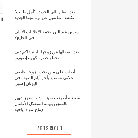
بعد إنتقالها إلى الجديد.. "أمل طالب"
تكشف تفاصيل عن برنامجها الجديد!
ال
سيرين عبد النور نجمة الإعلانات الأولى
في الخليج؟
بعد انفصالها عن زوجها.. ابنة حاكم دبي
تخطو خطوة كبيرة (صورة)
أطلت على متن يخت.. زوجة عاصي
الحلاني تستمتع بآخر أيام الصيف في
اليونان (صور)
سمعته أصبحت سيئة.. إدانة مذيع شهير
بالسجن بتهمة استغلال الأطفال
لإنتاج"مواد إباحية"!
LABELS CLOUD