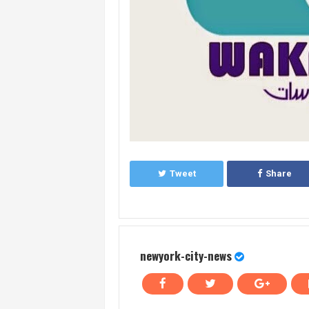
Tweet
Share
newyork-city-news