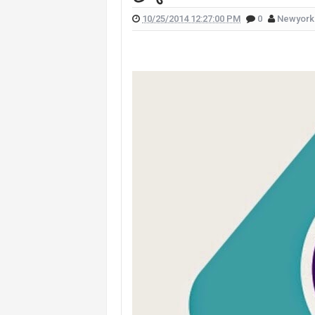
10/25/2014 12:27:00 PM
0
Newyork
 علّقت هيفا وهبي على تفجير "البيجر"؟
 الممثل يورغو شلهوب تنتشر تعرفوا إليها
لقناة التي تعمل فيها هذا ما قالته (صورة)
ات "أميركا غوت تالنت" فمن هي؟ (صورة)
لان يدخلان القفص الذهبي في روما (صور)
سعيدي وزوجها وسام بريدي: أحبك (فيديو)
للبنانيّ بالهجرة إلى كندا؟.. إليكم ما كشفه