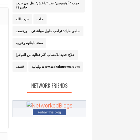
حرب "أنونيموس" ضد "داعش"..هل هي حرب
خاسرة؟
حلب
حزب الله
سلمى حايك: ترامب حاول مواعدتي … ورفضت
صحف لبنانيه وعربيه
علاج جديد للانتصاب أكثر فعالية من الفياغرا
ولبنانيه www.wakalanews.com
قصف
NETWORK FRIENDS
Follow this blog