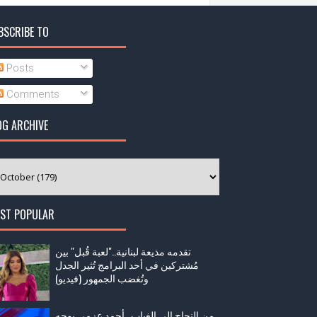
BSCRIBE TO
Posts
Comments
OG ARCHIVE
ST POPULAR
تقدمه مذيعة لبنانية.."لعبة قُبل" بين
مُشتركين في أحد البرامج تُثير الجدل
وتُغضب الجمهور (فيديو)
من النجاح إلى الغياب.. أحمد عزمي يوجه