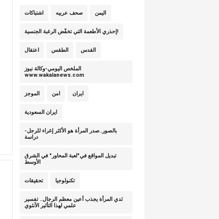
اليمن
صحف عربيه
اشتباكات
إحذري الأطعمة التي تخفّض الرغبة الجنسية!
القدس
الطقس
اعتقال
الملخص اليومي-وكالة نيوز
www.wakalanews.com
ايران
امن
الموجز
ايران السعودية
بالصور..صدر المرأة هو الأكثر إغراء للرجل-
دراسة
تبديل المواقع في"لعبة المحاور" في الشرق
الأوسط
تكنولوجيا
تحقيقات
ثدي المرأة يجذب أعين معظم الرجال.. تفسير
علمي لهذا التأثير الأنثوي