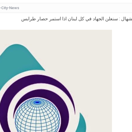
-City-News
كيف
شهال : سنعلن الجهاد في كل لبنان اذا استمر حصار طرابس
شقراء جميلة تشبه الأوروبيات.. صورة لابنة
قرار مُفاجئ.. إعلامية شهيرة تُعلن إنهاء تعاقدها مع ا
عُثر على جثتها ملقاة أسفل جسر.. وفاة إحدى متسابق
بأجواء مليئة بالحب والرومانسية... ممث
بالقبلات... لحظات رومانسيّة بين ريم ال
بالفيديو هل يُفكّر هذا الفنان ا