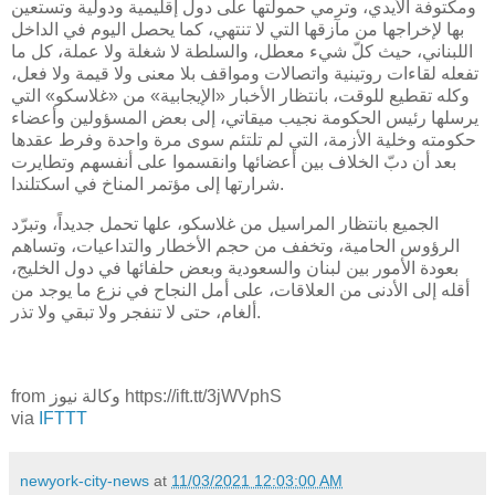
ومكتوفة الأيدي، وترمي حمولتها على دول إقليمية ودولية وتستعين
بها لإخراجها من مآزقها التي لا تنتهي، كما يحصل اليوم في الداخل
اللبناني، حيث كلّ شيء معطل، والسلطة لا شغلة ولا عملة، كل ما
تفعله لقاءات روتينية واتصالات ومواقف بلا معنى ولا قيمة ولا فعل،
وكله تقطيع للوقت، بانتظار الأخبار «الإيجابية» من «غلاسكو» التي
يرسلها رئيس الحكومة نجيب ميقاتي، إلى بعض المسؤولين وأعضاء
حكومته وخلية الأزمة، التي لم تلتئم سوى مرة واحدة وفرط عقدها
بعد أن دبّ الخلاف بين أعضائها وانقسموا على أنفسهم وتطايرت
شرارتها إلى مؤتمر المناخ في اسكتلندا.
الجميع بانتظار المراسيل من غلاسكو، علها تحمل جديداً، وتبرّد
الرؤوس الحامية، وتخفف من حجم الأخطار والتداعيات، وتساهم
بعودة الأمور بين لبنان والسعودية وبعض حلفائها في دول الخليج،
أقله إلى الأدنى من العلاقات، على أمل النجاح في نزع ما يوجد من
ألغام، حتى لا تنفجر ولا تبقي ولا تذر.
from وكالة نيوز https://ift.tt/3jWVphS
via
IFTTT
newyork-city-news
at
11/03/2021 12:03:00 AM