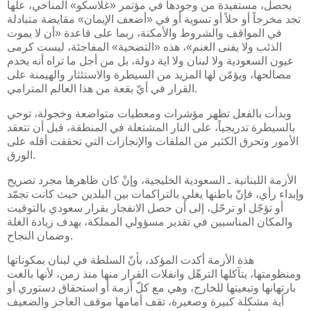
يحصل، مستفيدة من وجودها في مؤتمر «غلاسكو» المناخي، علها
تجد مخرجاً أو حلاً أو تسوية أو في «أضعف الإيمان» مقايضة متبادلة
في المواقف والشروط والأمكنة، ربما على قاعدة «أن لا يموت
الذئب ولا يفنى الغنم»، هذه «التضحية» المفاجئة، ليست كرمى
عيون السعودية ولا لبنان ولا اية دولة، بل من أجل ما تراه أنه يخدم
مصالحها، ويؤمّن لها المزيد من السيطرة والاستئثار والهيمنة على
القرار في أيّ بقعة من هذا العالم المترامي.
وبدأت بالفعل تظهر مؤشرات ومعطيات متواضعة وخجولة، توحي
بالسيطرة تدريجياً، على النار المشتعلة في المنطقة، قبل أن تتعقد
الأمور وتحرق الكثير من الملفات والإنجازات التي تحققت أقله على
الورق.
الأزمة اللبنانية ـ السعودية الخليجية، وإنْ كان ظاهرها مجرد تصريح
وإبداء رأي، فإنّ باطنها يغلي بالتراكمات بين البلدين حيث كانت تجمّد
أو تؤجّل او ترحّل، إلى أن حصل الانفجار بقرار سعودي بالتوقيت
والمكان المناسبين في تقدير مسؤولي المملكة، بهدف زيادة الغلة
وضمان النجاح.
هذة الأزمة أكدت المؤكد، بأنّ السلطة في لبنان بمكوناتها
ومنظومتها، يتآكلها الترهّل وانفلات القرار منها منذ زمن، لأنها بالغت
بارتهانها وتبعيتها للخارج، وهي مع كلّ أزمة أو استحقاق دستوري أو
أية مشكلة كبيرة وصغيرة، تقف أمامها موقف العاجز والضعيف