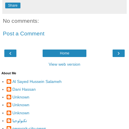
Share
No comments:
Post a Comment
‹
›
Home
View web version
About Me
Al Sayed Hussein Salameh
Dani Hassan
Unknown
Unknown
Unknown
تكنولوجيا
newyork-city-news