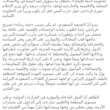
لحكومة «معاً للإنقاذ»، بانتظار ما ستؤول إليه المساعي والاتصالات
المحلية والإقليمية والخارجية لوقف تداعيات ذريعة رأي وزير الإعلام
جورج قرداحي حول حرب اليمن قبل أن يكون وزيراً في الحكومة
اللبنانية.
يبدو أنّ التصعيد السعودي، لم يكن بسبب «حبة رمانة» تصريح
قرداحي، إنما «قلوب مليانة «وحسابات إقليمية على علاقة بما
يحصل من أحداث وتطورات عسكرية في مأرب اليمنية التي من
نتائجها قلب المعادلات والموازين على الأرض، وفي السياسة
والجغرافيا والمصالح، وهذا بطبيعة الحال، سيؤدّي إلى تحفيز بعض
الدول وجرّها إلى الأزمة القديمة الحديثة، التي تجاوزت بأطرافها
ودلالاتها الحدّ المقبول والمخطط له لضمان تدخلها، علها تنجح في
تجميد امتداداتها ومفاعيلها، وحتى لا تكبر كرة نارها المتدحرجة، ولا
تتوسع دائرة خطرها وتداعياتها، وقد تطيح بكلّ المفاوضات
والمصالحات المأمول منها إبرام تسويات دولية واقليمية مرتقبة،
وإنْ ما زالت بعيدة، إن كان على مستوى العودة المتوقعة المتعلقة
بالملف النووي الإيراني، او لجهة استمرار اللقاءات السعودية الإيرانية
التي كثر الحديث عن أنها قطعت شوطاً، وبدأت تترجم في غير ملف
بين البلدين.
الظاهر أنّ الدول الفاعلة والمؤثرة في القرارات الدولية، وعلى
مستوى المنطقة والاقليم، سارعت إلى الدخول في مسارات
الأزمة، وهي تعطي من وقتها ومساعيها حيّزاً مهماً من الاهتمام لما