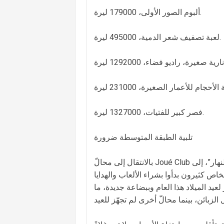
ألبوم الصور الأولى، 179000 ليرة.
لعبة تصفيف شعر الدمية، 495000 ليرة.
فصر كبير للفتيات، 1327000 ليرة.
تلبية الطبقة المتوسطة ضرورة
بالانتقال إلى محالّ Joué Club للألعاب، يشير مدير في فرع ضبية، كريس قسطنطين، في حديث لـ”النهار”، إلى
شخاص كثيرون بدأوا بشراء الألعاب والهدايا
لعيد الميلاد هذا العام وببضاعة جديدة، ما