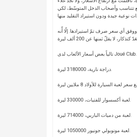
تأقلمت مع ارتفاع الأسعار، ولا تجد غلاءً
لع تتناسب وأصحاب الدخل المتوسّط، لكي
وفق أي سعر صرف تمّ استيرادها. إلّا أّنه
تالياً بعض أسعار الألعاب لدى Joué Club.
دراجة نارية، 3180000 ليرة.
لعبة أكسسوار للفتيات، 330000 ليرة.
لعبة من دميات الباربي، 714000 ليرة.
لعبة مونوبولي جونيور 1050000 ليرة.