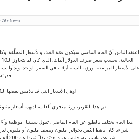
كيف
شقراء جميلة تشبه الأوروبيات.. صورة لابنة
-City-News
قرار مُفاجئ.. إعلامية شهيرة تُعلن إنهاء تعاقدها مع ا
عُثر على جثتها ملقاة أسفل جسر.. وفاة إحدى متسابق
اعتقد الناس أنّ العام الماضي سيكون قمّة الغلاء والأسعار المحلِّقة. وك
بأجواء مليئة بالحب والرومانسية... ممث
ال
بالقبلات... لحظات رومانسيّة بين ريم ال
لى الأسعار المرتفعة، ورؤية الستة أرقام في السعر الواحد، وبدأوا يستع
بالفيديو هل يُفكّر هذا الفنان ا
قدرته، رغم الأسعار المرتفعة في سوق الألعاب.
وهي الأسعار التي قد يلامس بعضها الـ20 مليوناً حسب القطعة والعلامة التجارية!
في هذا التقرير، زرنا متجري ألعاب، لديهما أسعار متنوعة، واستثنينا القطع الالكترونية من الرصد.
هذا العام يختلف بالطبع عن العام الماضي، تقول سينتيا، موظفة وأمّ
شراءه كان باهظ الثمن بحوالي مليون ونصف مليون أو مليوني ليرة،
شراءه، واشتريته، فليس هناك هديّة يقلّ ثمنها عن 300 ألف ليرة وتكون هديّة عادية جداً”، وفق سينتيا.