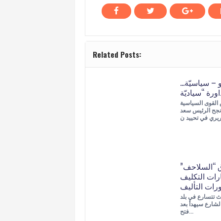
Related Posts:
 – سياسيّة…
القوى السياسية
نجح الرئيس سعد
ق “السلاحف”
رات التكليف
رات التأليف
اث تتسارع في بلد
الشارع سيهدأ بعد
فتح…