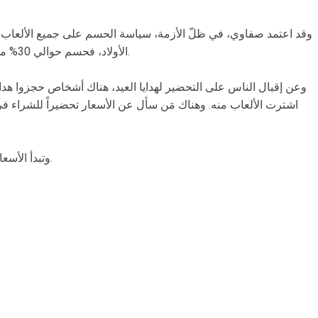
وقد اعتمد صفاوي، في ظلّ الأزمة، سياسة الحسم على جميع الألعاب لجم
الأولاد، فحسم حوالي 30% من سعر الألعاب يشجّع الناس على الشراء.
وعن إقبال الناس على التحضير لهدايا العيد، هناك أشخاص حجزوا هدا
اشترت الألعاب منه. وهناك مَن سأل عن الأسعار تحضيراً للشراء في
وتبدأ الأسعار من 50 ألف ليرة وصولاً إلى مليون ليرة.