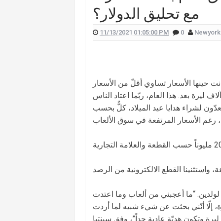
مع تحليق الدولار؟
 علّقت هيفا وهبي على تفجير "البيجر"؟
 الممثل يورغو شلهوب تنتشر تعرفوا إليها
11/13/2021 01:05:00 PM
0
Newyork
لقناة التي تعمل فيها هذا ما قالته (صورة)
ات "أميركا غوت تالنت" فمن هي؟ (صورة)
انت حينها الأسعار تساوي أقلّ من الأسعار
لان يدخلان القفص الذهبي في روما (صور)
حالية، بحسب سعر صرف الدولار آنذاك، الذي كان لم يتجاوز الـ10 آلاف ليرة بعد. هذا العام، ربّما اعتاد الناس
سعيدي وزوجها وسام بريدي: أحبك (فيديو)
دّون لشراء هدايا عيد الميلاد، كلٌّ بحسب
للبنانيّ بالهجرة إلى كندا؟.. إليكم ما كشفه
 لولدين. “ما أعجبني من ألعاب وما اعتدت
 إلّا أنّني بحثت عن شيء شبيه لما أردت