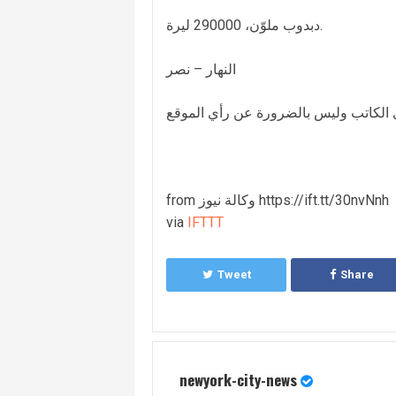
دبدوب ملوّن، 290000 ليرة.
النهار – نصر
from وكالة نيوز https://ift.tt/30nvNnh
via
IFTTT
Tweet
Share
newyork-city-news