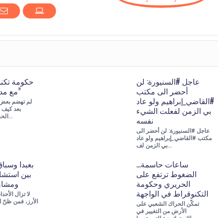
عاجل #السنيورة: لن
حكومة تكنو
أحضر الى مكتب
مع مداورة “سياديّة”
#القاضي_إبراهيم ولو عاد
لم تهضم بعض 
بي الزمن لفعلت الشيء
بعد كيف 
الحريري في تحييد ن…
نفسه
عاجل #السنيورة: لن أحضر الى
مكتب #القاضي_إبراهيم ولو عاد
بي الزمن لف…
ساعات حاسمة…
بعبدا وسبا
الضغوط ترتفع على
بين استشا
الحريري وحكومة
ومشاو
التكنوقراط في الواجهة
لا تزال الأحد
الأرز، فمن ظنّ 
تمكّن الحراك الشعبي على
الأرض من التغيير في