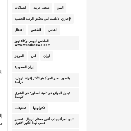
اليمن
صحف عربيه
اشتباكات
إحذري الأطعمة التي تخفّض الرغبة الجنسية!
القدس
الطقس
اعتقال
الملخص اليومي-وكالة نيوز
www.wakalanews.com
ايران
امن
الموجز
ايران السعودية
بالصور..صدر المرأة هو الأكثر إغراء للرجل-
دراسة
تبديل المواقع في"لعبة المحاور" في الشرق
الأوسط
تكنولوجيا
تحقيقات
ثدي المرأة يجذب أعين معظم الرجال.. تفسير
ما
علمي لهذا التأثير الأنثوي