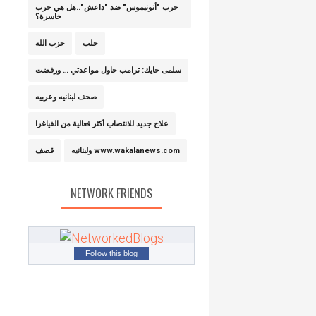
حرب "أنونيموس" ضد "داعش"..هل هي حرب
خاسرة؟
حلب
حزب الله
سلمى حايك: ترامب حاول مواعدتي … ورفضت
صحف لبنانيه وعربيه
علاج جديد للانتصاب أكثر فعالية من الفياغرا
ولبنانيه www.wakalanews.com
قصف
NETWORK FRIENDS
Follow this blog