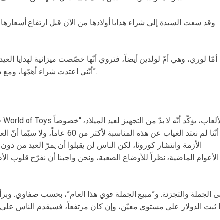
أمّا لوري، وهي أمّ لولدين أيضاً، فتروي أنّها خصّصت ميزانية لهدايا الع
أنّني اعتدت شراء أهمّها، ومع ذلك، وجدت الأسعار باهظة، ومنها بالدولار”.
في
أنّنا لم نعتد الغياب عن هذه المناسبة ل
الأزمة وانتشار كورونا، لكن الناس لن يقبلوا أن يمرّ العيد من دون 
الأعوام الماضية، نظراً للأوضاع الصعبة، ونحن واجبنا أن نفرّح قلوب الأط
 ثبت الدولار على مستوى معيّن، وإن كان مرتفعاً، فسيقدم الناس على ع