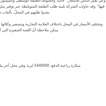
وعن تقبّل الناس للأسعار، “حالياً، وخصوصاً الطبقة الوسطى والميسورة، 
فيها”. وقد حاولت الشركة تلبية طلب الطبقة المتوسّطة عبر توفير س
يجدوا طلبهم في المحلّ، بألعاب ذات نوعية جيدة ودون استيراد التقليد منها.
وتختلف الأسعار في المحل باختلاف العلامة التجارية وبتسعير وكلائها و
يمكن ملاحظة أنّ اللعبة الصغيرة التي تُعَدّ كتذكار، لا يقلّ ثمنها عن 200 ألف ليرة.
سيّارة رباعية الدفع، 5440000 ليرة. وفي محل آخر يبلغ سعر لعبة السيارة للأولاد 8 ملايين ليرة.