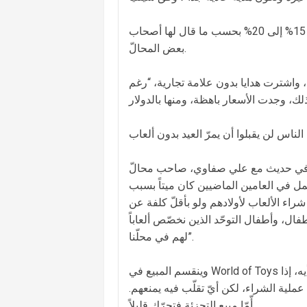
وقد سعت السيدة إلى شراء هدايا أولادها من الآن قبل ارتفاع أسعارها 15% إلى 20% بحسب ما قال لها أصحاب
بعض المحالّ.
يد، واشترت هدايا بدون علامة تجارية، “رغم
الناس لن يقبلوا أن يمرّ العيد بدون ألعاب
 حديث مع علي صفاوي، صاحب محالّ World of Toys للألعاب، يؤكّد أنّه لا بدّ من التجهيز لعيد الميلاد، “خصوصاً
أكثر من 60 عاماً، ولا سيّما أنّ العمل في العامين الماضيين كان ميتاً بسبب
شراء الألعاب لأولادهم ولو بأقلّ كلفة عن
فال، وأطفال التوحّد الذين نخصّص ألعاباً
لهم في محلّنا”.
وينقسم المبيع في World of Toys إلى الجملة والتجزئة. و”مبيع الجملة قوي هذا العام”، بحسب صفاوي. وبرأيه، إذا
ملية الشراء، لكن أيّ تقلّب فيه يمنعهم.
أّمّا مبيع التجزئة فتحرّك قليلاً.