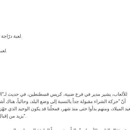
لعبة درّاجة نارية صغيرة، راديو فضاء، 1292000 ليرة.
لعبة الأحجام للأعمار الصغيرة، 231000 ليرة.
أنّ “حركة الشراء مقبولة جداً بالنسبة إلى وضع البلد، وحالياً، هناك أ
يد الميلاد، ومنهم بدأوا حتى منذ شهر، فمحلّنا قد يكون الوحيد الذي جهّز 
يزيد من إقبال الزبائن، بينما محالّ أخرى لم تجهّز للعيد”.