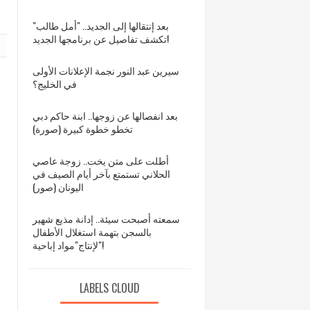
بعد إنتقالها إلى الجديد.. "أمل طالب"
تكشف تفاصيل عن برنامجها الجديد!
سيرين عبد النور نجمة الإعلانات الأولى
في الخليج؟
بعد انفصالها عن زوجها.. ابنة حاكم دبي
تخطو خطوة كبيرة (صورة)
ع
أطلت على متن يخت.. زوجة عاصي
الحلاني تستمتع بآخر أيام الصيف في
اليونان (صور)
سمعته أصبحت سيئة.. إدانة مذيع شهير
بالسجن بتهمة استغلال الأطفال
لإنتاج"مواد إباحية"!
LABELS CLOUD