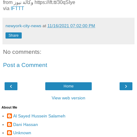
from وكالة نيوز https://ift.tt/30qSIye
via
IFTTT
newyork-city-news
at
11/16/2021 07:02:00 PM
Share
No comments:
Post a Comment
‹
›
Home
View web version
About Me
Al Sayed Hussein Salameh
Dani Hassan
Unknown