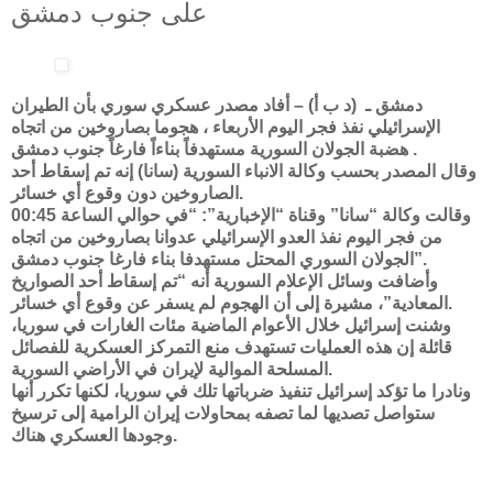
على جنوب دمشق
دمشق ـ (د ب أ) – أفاد مصدر عسكري سوري بأن الطيران
الإسرائيلي نفذ فجر اليوم الأربعاء ، هجوما بصاروخين من اتجاه
هضبة الجولان السورية مستهدفاً بناءاً فارغاً جنوب دمشق .
وقال المصدر بحسب وكالة الانباء السورية (سانا) إنه تم إسقاط أحد
الصاروخين دون وقوع أي خسائر.
وقالت وكالة “سانا” وقناة “الإخبارية”: “في حوالي الساعة 00:45
من فجر اليوم نفذ العدو الإسرائيلي عدوانا بصاروخين من اتجاه
الجولان السوري المحتل مستهدفا بناء فارغا جنوب دمشق”.
وأضافت وسائل الإعلام السورية أنه “تم إسقاط أحد الصواريخ
المعادية”، مشيرة إلى أن الهجوم لم يسفر عن وقوع أي خسائر.
وشنت إسرائيل خلال الأعوام الماضية مئات الغارات في سوريا،
قائلة إن هذه العمليات تستهدف منع التمركز العسكرية للفصائل
المسلحة الموالية لإيران في الأراضي السورية.
ونادرا ما تؤكد إسرائيل تنفيذ ضرباتها تلك في سوريا، لكنها تكرر أنها
ستواصل تصديها لما تصفه بمحاولات إيران الرامية إلى ترسيخ
وجودها العسكري هناك.