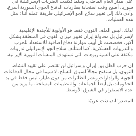
على مدار العام الماضي، وبينما تكثفت الضربات الإسرائيلية في
سوريا، أصبح وقت استجابة بطاريات الدفاع الجوي السورية أسرع.
وأدى ذلك إلى تغيير سلاح الجو الإسرائيلي طريقة عمله أثناء مثل
هذه العمليات
.
لذلك، ليس الملف النووي فقط هو الأولوية للأجندة الإقليمية
لإسرائيل بل محاولة إيران تغيير ميزان القوى في المنطقة بشكل
أكبر، فخصصت تل أبيب موازنة دفاع إضافية للاستعداد للحرب
والتدريبات العسكرية، كما استأنف سلاح الجو الإسرائيلي تدريبات
مكثفة على السيناريوهات التي تستهدف المنشآت النووية الإيرانية
.
إن حرب الظل بين إيران وإسرائيل لن تقتصر على تقييد النشاط
النووي، بل ستفتح مجالاً لسباق التسلح، لا سيما في مجال الدفاعات
الجوية والرادارات ونشر الطائرات من دون طيار، ليس فقط في يد
الحكومات بل أيضاً الجماعات والتنظيمات المسلحة، ما يزيد من
عدم الاستقرار في الشرق الأوسط.
المصدر: اندبندنت عربيّة