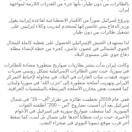
بالطائرات من دون طيار، بأنها جزء من القدرات اللازمة لمواجهة
إيران
.
وتروّج إسرائيل صوراً من الأقمار الاصطناعية لقاعدة إيرانية يقول
وزير الدفاع بيني غانتس إنها تُستخدم لتدريب وكلاء إيرانيين على
تشغيل طائرات من دون طيار.
لذا يستهدف الجيش الإسرائيلي الحصول على تغطية كاملة للمجال
الجوي الشمالي في غضون عامين، كجزء من خطة لإنشاء مظلة
دفاع جوي على مستوى البلاد
.
وكانت إيران بدأت بنشر بطاريات صواريخ متطورة مضادة للطائرات
في سوريا، حيث تشن الطائرات الإسرائيلية بشكل روتيني ضربات
جوية، فنفذت مئات الغارات في البلاد، في محاولة لإحباط التمركز
الإيراني وتهريب أسلحة متطورة إلى “حزب الله” في سوريا ولبنان.
كما قصفت بعض مخازن الأسلحة المرتبطة بالميليشيات العراقية
.
ففي عام 2018، تحطمت طائرة من طراز “أف – 16” في شمال
إسرائيل بعد أن أُصيبت بصاروخ “أس – 200” أطلقته القوات
السورية. كما سقطت صواريخ سورية في إسرائيل في الأعوام
الأخيرة، حيث نزلت شظايا أحدها على شمال تل أبيب، كما سقط
آخر قرب موقع ديمونا النووي في صحراء النقب
.