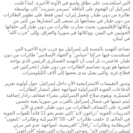
التي استُخدمت على نطاق واسع في الآونة الأخيرة. كما أعلنت
إسرائيل أن الهجوم على الناقلة “ميرسر ستريت” كان بواسطة
طائرة من دون طيار. وتعمل إيران، ليس فقط على تطوير الطائرات
من دون طيار في مصانعها بل تسعى إلى انتشارها بين كثير من
وكلائها الإقليميين، بحيث صدّرت طائرات من دون طيار إلى حلفائها
الحوثيين في اليمن، ووكلائها في سوريا والعراق، وإلى “حزب الله”
في لبنان
.
تصاعد التهديد بالنسبة إلى إسرائيل مع حرب غزة الأخيرة التي
استخدمت فيها حركتا “حماس” و”الجهاد الإسلامي” طائرات من دون
طيار، فاعتبرت تل أبيب أن التهديد العسكري الرئيس الذي يواجه
جيشها هو توريد تصاميم الطائرات من دون طيار لـلحركتين في
قطاع غزة، والتي يصل مدى بعضها إلى آلاف الكيلومترات.
وتدور التقييمات الاستراتيجية الآن داخل إسرائيل، حول أولوية تعزيز
الدفاعات الجوية الإسرائيلية لمواجهة خطر انتشار الطائرات
المسيّرة. ويقوم سلاح الجو الإسرائيلي بشراء صفائف رادار إضافية
ليتم تثبيتها في شمال إسرائيل بالقرب من سوريا بغية تحسين
القدرة على اكتشاف الطائرات من دون طيار، فتجري الآن
التدريبات الجوية “دراغون لاند” التي تضم نحو 11 قائداً للقوات الجوبة
في العالم، إذ حلقت طائرات “أف- 16” الأميركية وطائرات “تايفون”
البريطانية وطائرات “رافال” الفرنسية، لمواجهة عدو غير مرئي
يُسمّى بـ”دراغون لاند”. وتوحي التدريبات التي تشبّه “الدراغون”