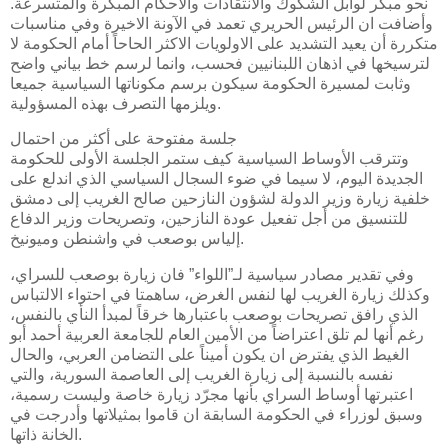
نحو مبكر لوابل الشكوك والانتقادات والاحكام المبكرة والمتسرعة.
وأضافت ان الرئيس الحريري تعمد في الآونة الاخيرة وفي مناسبات
متكررة أن يعيد التشديد على الاولويات الاكثر الحاحاً أمام الحكومة لا
لترسيخها في اذهان اللبنانيين فحسب، وانما لرسم خط بياني واضح
وثابت لمسيرة الحكومة سيكون برسم مكوناتها السياسية جميعا
ويلزمها التصرف بهذه المسؤولية.
جلسة مفتوحة على أكثر من احتمال
وتترقب الأوساط السياسية كيف ستمر الجلسة الأولى للحكومة
الجديدة اليوم، لا سيما في ضوء السجال السياسي الذي اندلع على
خلفية زيارة وزير الدولة لشؤون النازحين صالح الغريب إلى دمشق
للتنسيق من أجل تفعيل عودة النازحين، وتصريحات وزير الدفاع
إلياس بوصعب في واشنطن وميونيخ.
وفي تقدير مصادر سياسية لـ”اللواء” فان زيارة بوصعب للسراي،
وكذلك زيارة الغريب لها لنفس الغرض، ساهمتا في احتواء الالتباس
الذي رافق تصريحات بوصعب باعتبارها خرقاً لمبدأ النأي بالنفس،
رغم أنها لم تلق اعتراضاً من الأمين العام للجامعة العربية أحمد أبو
الغيط الذي يفترض ان يكون أميناً على التضامن العربي، والحال
نفسه بالنسبة إلى زيارة الغريب إلى العاصمة السورية، والتي
اعتبرتها أوساط السراي بأنها مجرّد زيارة خاصة وليست رسمية،
وسبق لوزراء في الحكومة السابقة ان قاموا بمثيلاتها وأدرجت في
الخانة ذاتها.