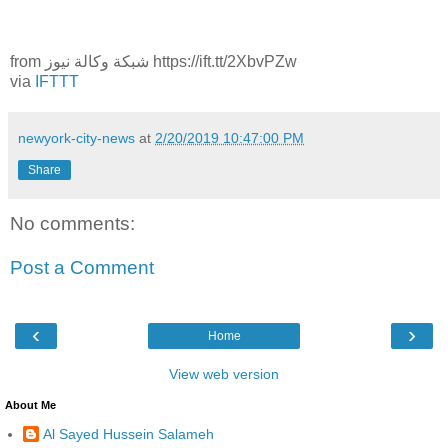
from شبكة وكالة نيوز https://ift.tt/2XbvPZw
via
IFTTT
newyork-city-news
at
2/20/2019 10:47:00 PM
Share
No comments:
Post a Comment
‹
›
Home
View web version
About Me
Al Sayed Hussein Salameh