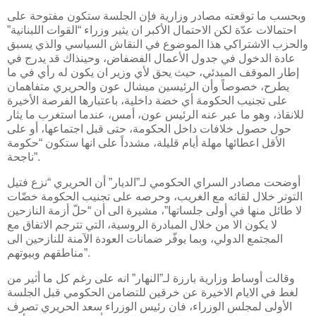
وبحسب ما توقعته مصادر وزارية فإن الجلسة ستكون مفتوحة على
احتمالات عدّة لكن الاحتمال الأكبر ان يثير وزراء “القوات اللبنانية”
والحزب الاشتراكي هذا الموضوع في النقاش السياسي والذي يسبق
عادة الدخول في جدول الأعمال الفضفاض، وحينذاك قد يدرج في
إطار الموقف المبدئي، حيث يحق لأي وزير ان يكون له رأي في ما
يطرح، خصوصاً وأن الرئيسين ميشال عون والحريري متفاهمان
على تجنيب الحكومة أي خضة داخلية، باعتبارها الفرصة الأخيرة
للانقاذ، وهو ما عبر عنه الرئيس عون، أمس، عندما استغرب ما يثار
حول حصول خلافات داخل الحكومة، حتى قبل اجتماعها، أو على
الأقل اعطائها مهلة أيام قليلة، مشدداً على انها ستكون “حكومة
ناجحة”.
أوضحت مصادر السراي الحكومي لـ”الديار” أن الحريري “نزع فتيل
التوتر خلال لقائه مع الغريب، وحرصه على تجنيب الحكومة خضّات
لا طائل منها في أولى جلساتها”، مشيرة الى أن “حلّ أزمة النازحين
لا يكون الا من خلال المبادرة الروسية، التي تترجم الاتفاق مع
المجتمع الدولي، وبما يوفّر ضمانات العودة الآمنة للنازحين الى
مناطقهم وبيوتهم”.
وقالت أوساط وزارية بارزة لـ”النهار” انه على رغم كل ما أثير من
لغط في الايام الاخيرة عن خرقين للتضامن الحكومي قبل الجلسة
الأولى لمجلس الوزراء، فان رئيس الوزراء سعد الحريري تصرف