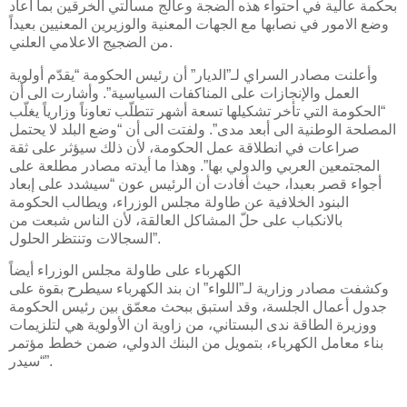
بحكمة عالية في احتواء هذه الضجة وعالج مسألتي الخرقين بما أعاد
وضع الامور في نصابها مع الجهات المعنية والوزيرين المعنيين بعيداً
من الضجيج الاعلامي العلني.
وأعلنت مصادر السراي لـ”الديار” أن رئيس الحكومة “يقدّم أولوية
العمل والإنجازات على المناكفات السياسية”. وأشارت الى أن
“الحكومة التي تأخر تشكيلها تسعة أشهر تتطلّب تعاوناً وزارياً يغلّب
المصلحة الوطنية الى أبعد مدى”. ولفتت الى أن “وضع البلد لا يحتمل
صراعات في انطلاقة عمل الحكومة، لأن ذلك سيؤثر على ثقة
المجتمعين العربي والدولي بها”. وهذا ما أيدته مصادر مطلعة على
أجواء قصر بعبدا، حيث أفادت أن الرئيس عون “سيشدد على إبعاد
البنود الخلافية عن طاولة مجلس الوزراء، ويطالب الحكومة
بالانكباب على حلّ المشاكل العالقة، لأن الناس شبعت من
السجالات وتنتظر الحلول”.
الكهرباء على طاولة مجلس الوزراء أيضاً
وكشفت مصادر وزارية لـ”اللواء” ان بند الكهرباء سيطرح بقوة على
جدول أعمال الجلسة، وقد استبق ببحث معمّق بين رئيس الحكومة
ووزيرة الطاقة ندى البستاني، من زاوية ان الأولوية هي لتلزيمات
بناء معامل الكهرباء، بتمويل من البنك الدولي، ضمن خطط مؤتمر
“سيدر”.